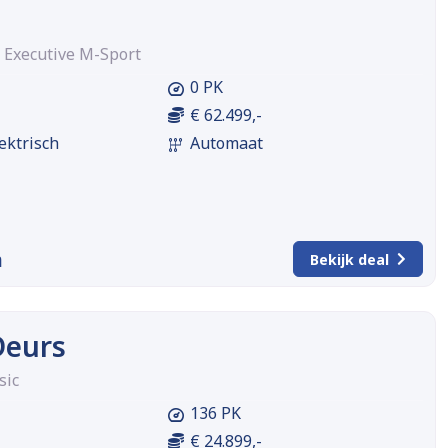
 Executive M-Sport
0 PK
€ 62.499,-
ektrisch
Automaat
m
Bekijk deal
Deurs
sic
136 PK
€ 24.899,-