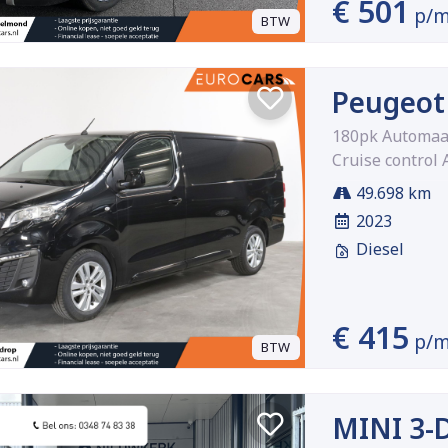
€ 501
p/
BTW
Peugeot
180pk Automaat
Cruise control 
49.698 km
2023
Diesel
€ 415
p/
BTW
MINI 3-