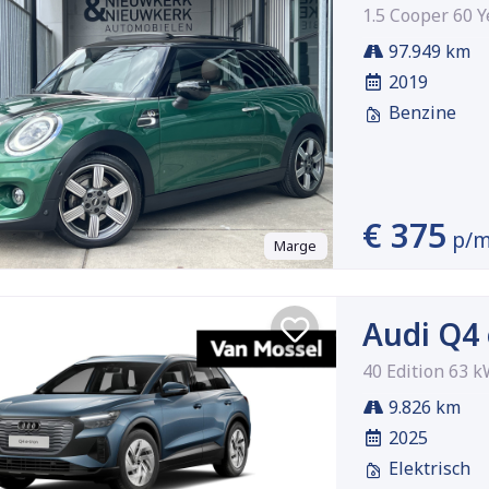
1.5 Cooper 60 Y
97.949 km
2019
Benzine
€ 375
p/
Marge
Audi Q4 
40 Edition 63 
9.826 km
2025
Elektrisch