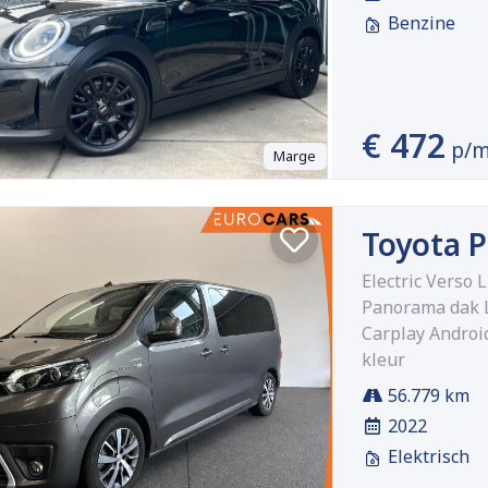
Benzine
€ 472
p/
Marge
Toyota 
Electric Verso
Panorama dak L
Carplay Androi
kleur
56.779 km
2022
Elektrisch