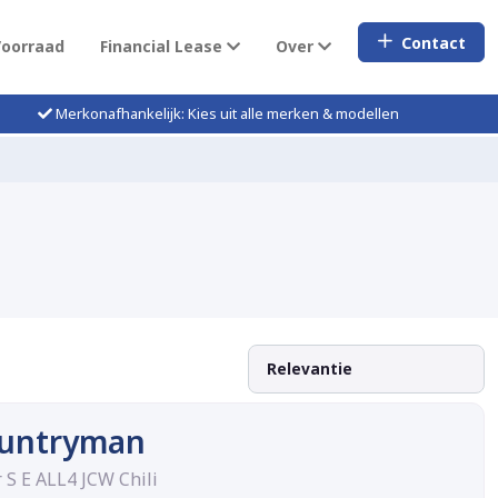
Contact
Voorraad
Financial Lease
Over
Merkonafhankelijk: Kies uit alle merken & modellen
untryman
 S E ALL4 JCW Chili