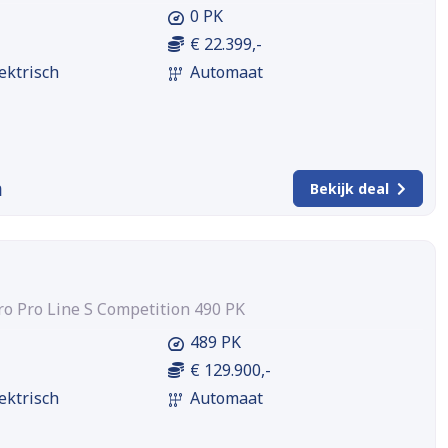
0 PK
€ 22.399,-
ektrisch
Automaat
m
Bekijk deal
ro Pro Line S Competition 490 PK
489 PK
€ 129.900,-
ektrisch
Automaat