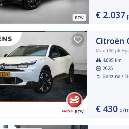
€ 2.037
BTW
Citroën 
Max 136 pk Hy
4.695 km
2025
Benzine / El
€ 430
p/
BTW