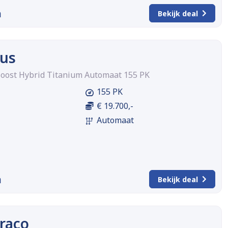
m
Bekijk deal
cus
oost Hybrid Titanium Automaat 155 PK
155 PK
€ 19.700,-
Automaat
m
Bekijk deal
raco