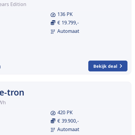
ears Edition
136 PK
€ 19.799,-
Automaat
m
Bekijk deal
e-tron
kWh
420 PK
€ 39.900,-
Automaat