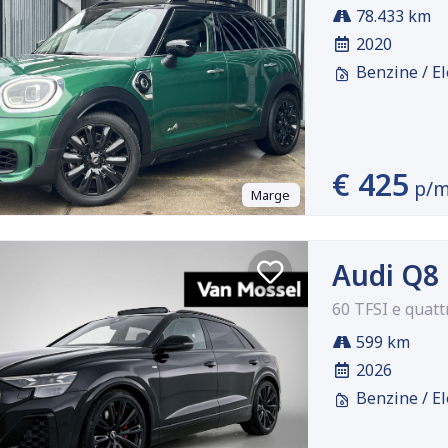
78.433 km
2020
Benzine / El
€ 425
p/
Marge
Audi Q8
60 TFSI e quatt
599 km
2026
Benzine / El