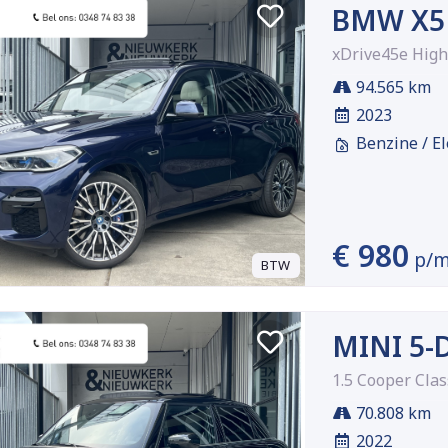
BMW X5
xDrive45e High
94.565 km
2023
Benzine / El
€ 980
p/
BTW
MINI 5-
1.5 Cooper Clas
70.808 km
2022