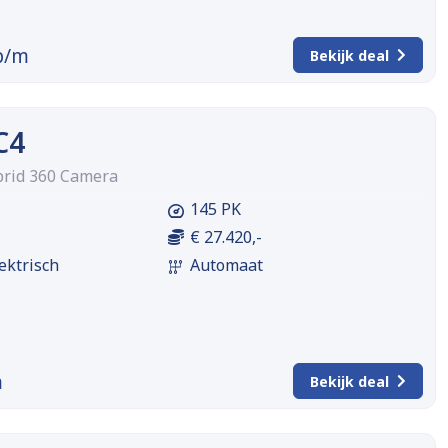
p/m
Bekijk deal
C4
brid 360 Camera
145 PK
€ 27.420,-
ektrisch
Automaat
m
Bekijk deal