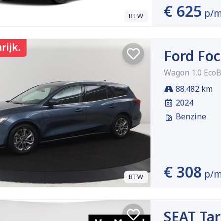
€ 625
p/
BTW
Ford Fo
Wagon 1.0 EcoB
88.482 km
2024
Benzine
€ 308
p/
BTW
SEAT Tar