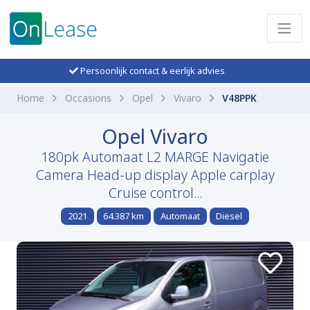
Persoonlijk contact & eerlijk advies
Home
Occasions
Opel
Vivaro
V48PPK
Opel Vivaro
180pk Automaat L2 MARGE Navigatie
Camera Head-up display Apple carplay
Cruise control...
2021
64.387 km
Automaat
Diesel