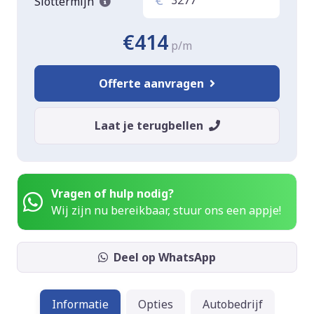
Slottermijn
€414
p/m
Offerte aanvragen
Laat je terugbellen
Vragen of hulp nodig?
Wij zijn nu bereikbaar, stuur ons een appje!
Deel op WhatsApp
Informatie
Opties
Autobedrijf