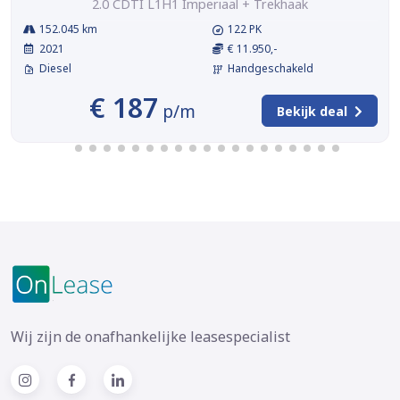
2.0 CDTI L1H1 Imperiaal + Trekhaak
152.045 km
122 PK
2021
€ 11.950,-
Diesel
Handgeschakeld
€ 187
p/m
Bekijk deal
Wij zijn de onafhankelijke leasespecialist