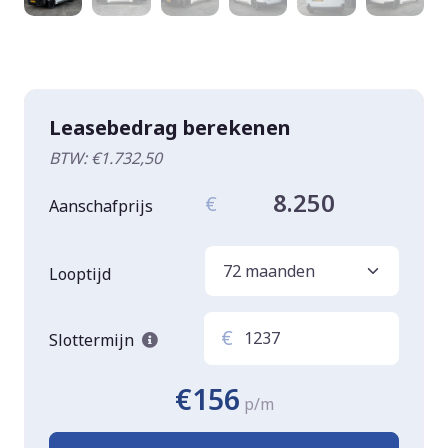
Leasebedrag berekenen
BTW: €1.732,50
8.250
€
Aanschafprijs
Looptijd
€
Slottermijn
€156
p/m