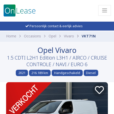
Persoonlijk contact & eerlijk advies
Home
Occasions
Opel
Vivaro
VKT71N
Opel Vivaro
1.5 CDTI L2H1 Edition L3H1 / AIRCO / CRUISE
CONTROLE / NAVI / EURO 6
2021
216.189 km
Handgeschakeld
Diesel