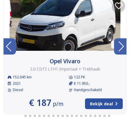
BTW
Opel Vivaro
2.0 CDTI L1H1 Imperiaal + Trekhaak
152.045 km
122 PK
2021
€ 11.950,-
Diesel
Handgeschakeld
€ 187
p/m
Bekijk deal