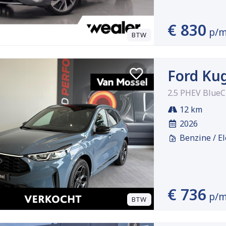
€ 830
p/
BTW
Ford Ku
2.5 PHEV BlueC
12 km
2026
Benzine / El
€ 736
p/
BTW