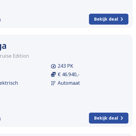
m
Bekijk deal
ga
ruise Edition
243 PK
€ 46.940,-
ektrisch
Automaat
m
Bekijk deal