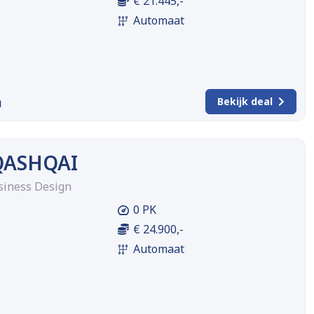
€ 21.445,-
Automaat
m
Bekijk deal
QASHQAI
siness Design
0 PK
€ 24.900,-
Automaat