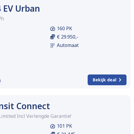
 EV Urban
Wh
160 PK
€ 29.950,-
Automaat
m
Bekijk deal
nsit Connect
Limited Incl Verlengde Garantie!
101 PK