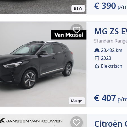
€ 390
p/
BTW
MG ZS E
Standard Rang
23.482 km
2023
Elektrisch
€ 407
p/
Marge
Citroën 