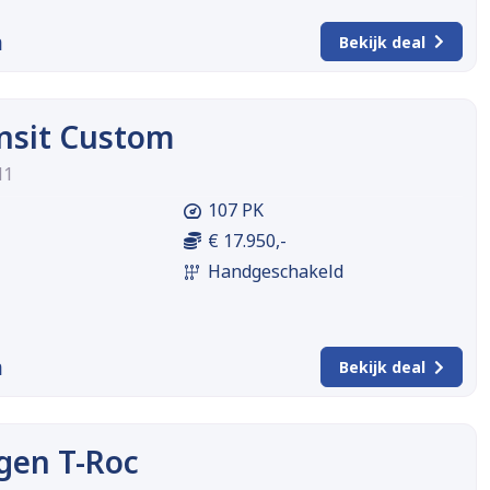
m
Bekijk deal
nsit Custom
H1
107 PK
€ 17.950,-
Handgeschakeld
m
Bekijk deal
gen T-Roc