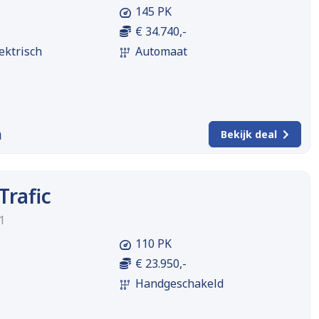
145 PK
€ 34.740,-
ektrisch
Automaat
m
Bekijk deal
Trafic
1
110 PK
€ 23.950,-
Handgeschakeld