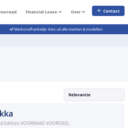
Contact
Voorraad
Financial Lease
Over
Merkonafhankelijk: Kies uit alle merken & modellen
kka
rid Edition VOORRAAD VOORDEEL