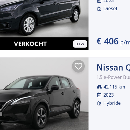
2023
Diesel
€ 406
p/
BTW
Nissan 
1.5 e-Power Bu
42.115 km
2023
Hybride