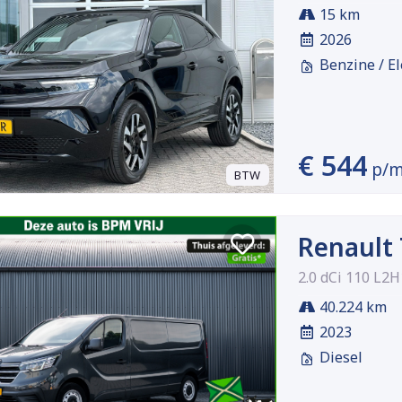
15 km
2026
Benzine / El
€ 544
p/
BTW
Renault 
2.0 dCi 110 L2H
40.224 km
2023
Diesel