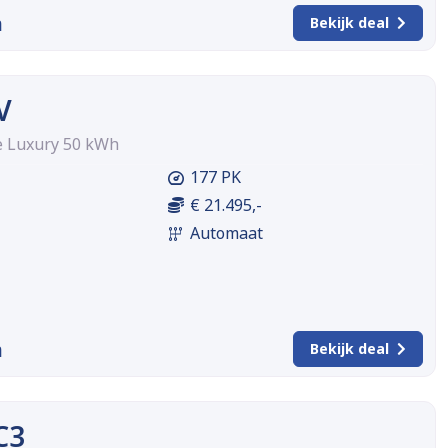
m
Bekijk deal
V
e Luxury 50 kWh
177 PK
€ 21.495,-
Automaat
m
Bekijk deal
C3