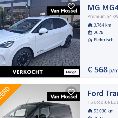
MG MG4
Premium 54 k
3.764 km
2026
Elektrisch
€ 568
p/
Marge
Ford Tra
1.5 EcoBlue L2 
53.030 km