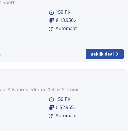
n Sport
150 PK
€ 13.950,-
Automaat
m
Bekijk deal
SI e Advanced edition 204 pk S-tronic
150 PK
€ 52.955,-
Automaat