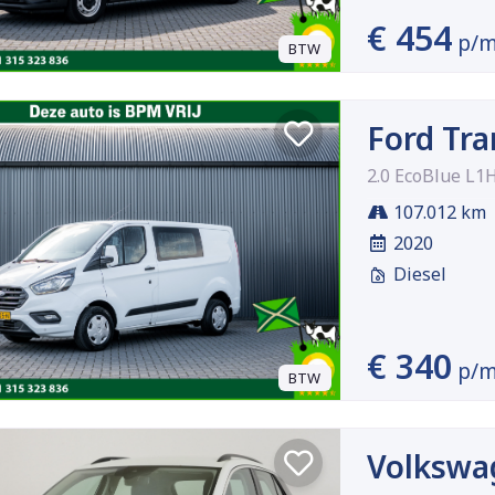
€ 454
p/
BTW
Ford Tra
2.0 EcoBlue L1
107.012 km
2020
Diesel
€ 340
p/
BTW
Volkswa