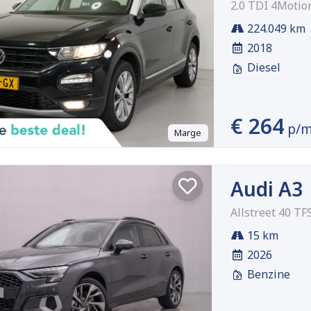
2.0 TDI 4Motio
224.049 km
2018
Diesel
€ 264
p/
Marge
Audi A3
Allstreet 40 TF
15 km
2026
Benzine