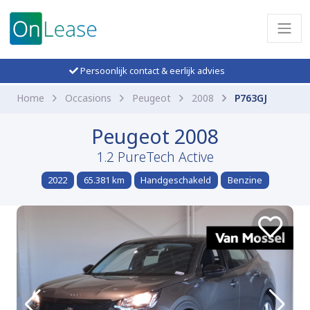
Persoonlijk contact & eerlijk advies
Home
Occasions
Peugeot
2008
P763GJ
Peugeot 2008
1.2 PureTech Active
2022
65.381 km
Handgeschakeld
Benzine