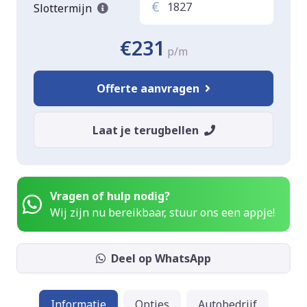
€
Slottermijn
€231
p/m
Offerte aanvragen
Laat je terugbellen
Vragen of hulp nodig?
Wij zijn nu bereikbaar, stuur ons een appje!
Deel op WhatsApp
Informatie
Opties
Autobedrijf