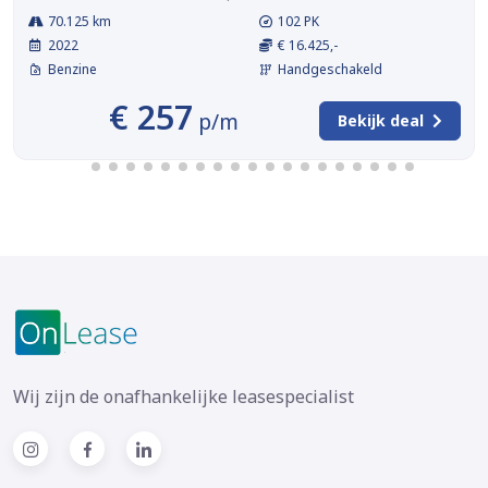
70.125 km
102 PK
2022
€ 16.425,-
Benzine
Handgeschakeld
€ 257
p/m
Bekijk deal
Wij zijn de onafhankelijke leasespecialist