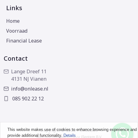
Links
Home
Voorraad
Financial Lease
Contact
Lange Dreef 11
4131 NJ Vianen
info@onlease.nl
085 902 22 12
This website makes use of cookies to enhance browsing experience and
Copyright © 2026 - OnLease
provide additional functionality.
Details
Website ontwikkeld door
Flentem B.V.