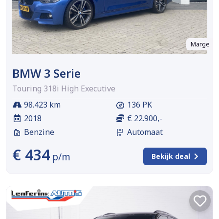
Marge
BMW 3 Serie
Touring 318i High Executive
98.423 km
136 PK
2018
€ 22.900,-
Benzine
Automaat
€ 434
p/m
Bekijk deal