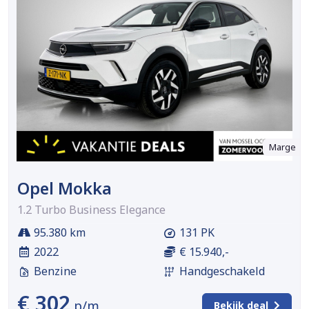
Marge
Opel Mokka
1.2 Turbo Business Elegance
95.380 km
131 PK
2022
€ 15.940,-
Benzine
Handgeschakeld
€ 302
p/m
Bekijk deal