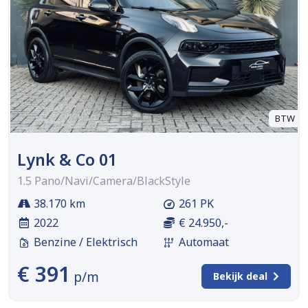
BTW
Lynk & Co 01
1.5 Pano/Navi/Camera/BlackStyle
38.170 km
261 PK
2022
€ 24.950,-
Benzine / Elektrisch
Automaat
€ 391
p/m
Bekijk deal