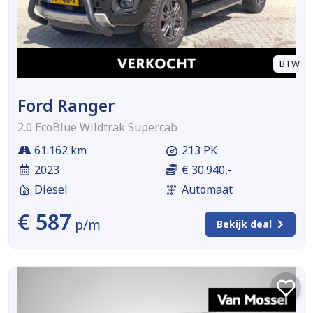
BTW
Ford Ranger
2.0 EcoBlue Wildtrak Supercab
61.162 km
213 PK
2023
€ 30.940,-
Diesel
Automaat
€ 587
p/m
Bekijk deal