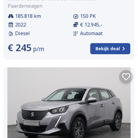
Paardenwagen
185.818 km
150 PK
2022
€ 12.945,-
Diesel
Automaat
€ 245
p/m
Bekijk deal