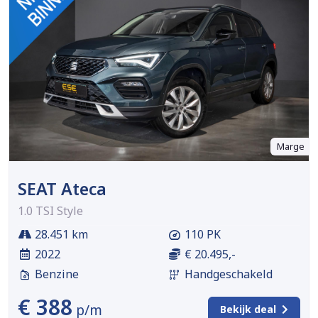
Marge
SEAT Ateca
1.0 TSI Style
28.451 km
110 PK
2022
€ 20.495,-
Benzine
Handgeschakeld
€ 388
p/m
Bekijk deal