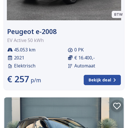
BTW
Peugeot e-2008
EV Active 50 kWh
45.053 km
0 PK
2021
€ 16.400,-
Elektrisch
Automaat
€ 257
p/m
Bekijk deal