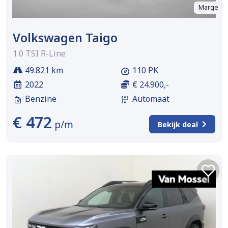
Marge
Volkswagen Taigo
1.0 TSI R-Line
49.821 km
110 PK
2022
€ 24.900,-
Benzine
Automaat
€ 472
p/m
Bekijk deal