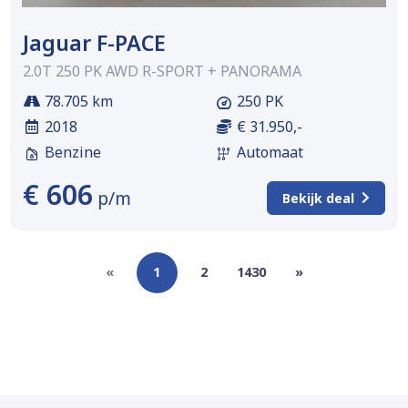
Jaguar F-PACE
2.0T 250 PK AWD R-SPORT + PANORAMA
78.705 km
250 PK
2018
€ 31.950,-
Benzine
Automaat
€ 606
p/m
Bekijk deal
«
1
2
1430
»