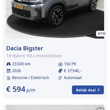
BTW
Dacia Bigster
1.8 Hybrid 155 Limited Edition
23.500 km
156 PK
2026
€ 37.940,-
Benzine / Elektrisch
Automaat
€ 594
p/m
Bekijk deal