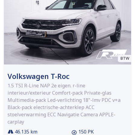
BTW
Volkswagen T-Roc
1.5 TSI R-Line NAP 2e eigen. r-line
interieur/exterieur Comfort-pack Private-glas
Multimedia-pack Led-verlichting 18"-lmv PDC v+a
Black-pack electrische-achterklep ACC
stoelverwarming ECC Navigatie Camera APPLE-
carplay
46.135 km
150 PK