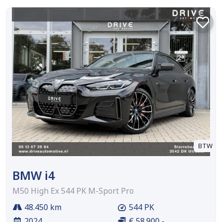
BTW
BMW i4
M50 High Ex 544 PK M-Sport Pro
48.450 km
544 PK
2024
€ 58.900,-