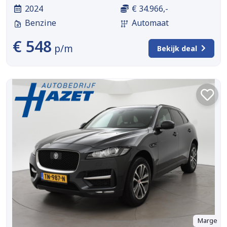
2024
€ 34.966,-
Benzine
Automaat
€ 548
p/m
Bekijk deal
Marge