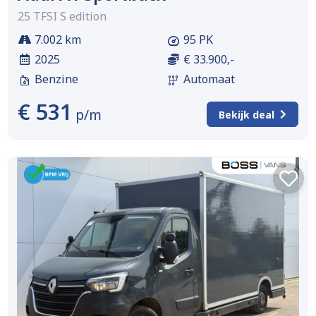
25 TFSI S edition
7.002 km
95 PK
2025
€ 33.900,-
Benzine
Automaat
€ 531
p/m
Bekijk deal