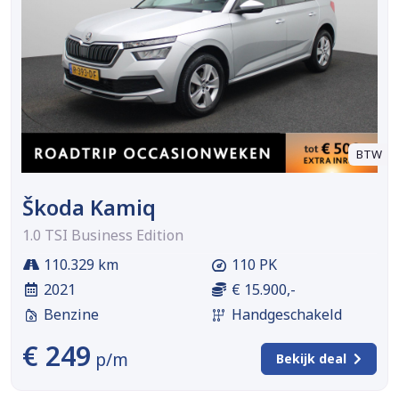
BTW
Škoda Kamiq
1.0 TSI Business Edition
110.329 km
110 PK
2021
€ 15.900,-
Benzine
Handgeschakeld
€ 249
p/m
Bekijk deal