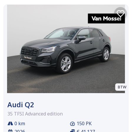
BTW
Audi Q2
35 TFSI Advanced edition
0 km
150 PK
2026
€ 41.127,-