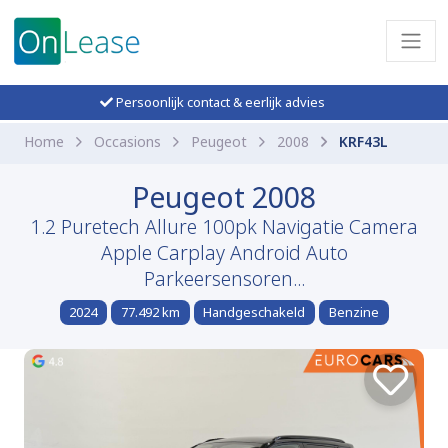
Persoonlijk contact & eerlijk advies
Home
Occasions
Peugeot
2008
KRF43L
Peugeot 2008
1.2 Puretech Allure 100pk Navigatie Camera
Apple Carplay Android Auto
Parkeersensoren...
2024
77.492 km
Handgeschakeld
Benzine