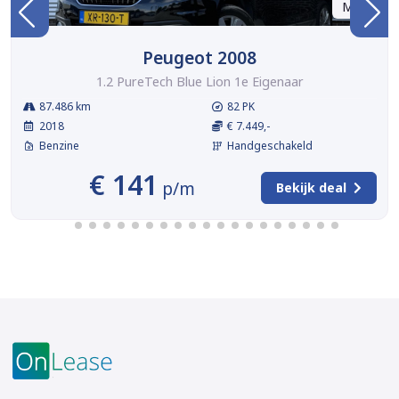
Marge
Peugeot 2008
1.2 PureTech Blue Lion 1e Eigenaar
87.486 km
82 PK
2018
€ 7.449,-
Benzine
Handgeschakeld
€ 141
p/m
Bekijk deal