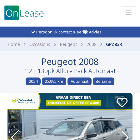
Persoonlijk contact & eerlijk advies
Home
Occasions
Peugeot
2008
GPZ83R
Peugeot 2008
1.2T 130pk Allure Pack Automaat
2024
25.995 km
Automaat
Benzine