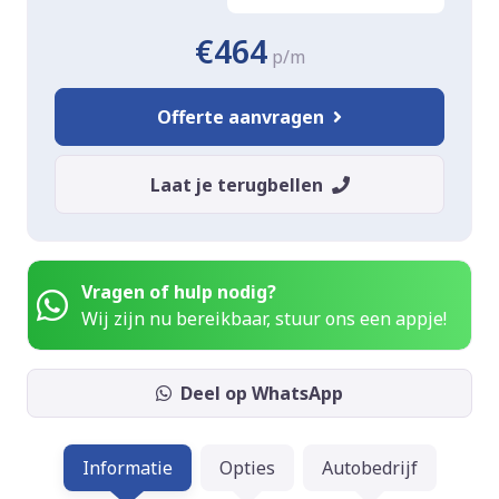
€464
p/m
Offerte aanvragen
Laat je terugbellen
Vragen of hulp nodig?
Wij zijn nu bereikbaar, stuur ons een appje!
Deel op WhatsApp
Informatie
Opties
Autobedrijf