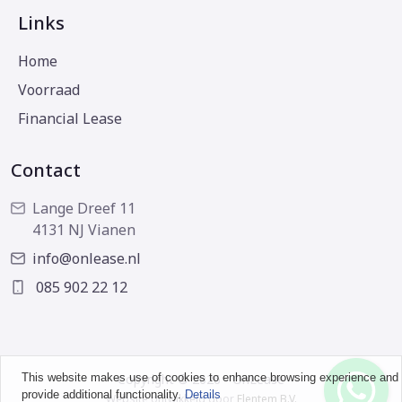
Links
Home
Voorraad
Financial Lease
Contact
Lange Dreef 11
4131 NJ Vianen
info@onlease.nl
085 902 22 12
This website makes use of cookies to enhance browsing experience and
Copyright © 2026 - OnLease
provide additional functionality.
Details
Website ontwikkeld door
Flentem B.V.