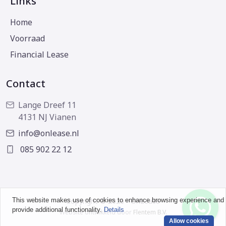
Links
Home
Voorraad
Financial Lease
Contact
Lange Dreef 11
4131 NJ Vianen
info@onlease.nl
085 902 22 12
This website makes use of cookies to enhance browsing experience and
Copyright © 2026 - OnLease
provide additional functionality.
Details
Website ontwikkeld door
Flentem B.V.
Allow cookies