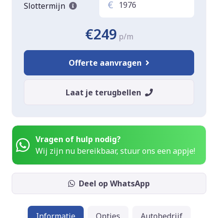
€
Slottermijn
€249
p/m
Offerte aanvragen
Laat je terugbellen
Vragen of hulp nodig?
Wij zijn nu bereikbaar, stuur ons een appje!
Deel op WhatsApp
Informatie
Opties
Autobedrijf