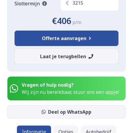
€
Slottermijn
€406
p/m
Offerte aanvragen
Laat je terugbellen
Vragen of hulp nodig?
Wij zijn nu bereikbaar, stuur ons een appje!
Deel op WhatsApp
Informatie
Opties
Autobedrijf