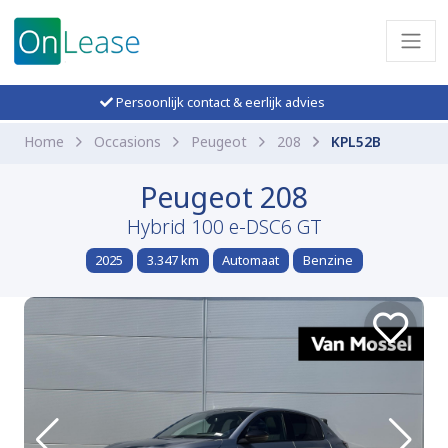
Persoonlijk contact & eerlijk advies
Home
Occasions
Peugeot
208
KPL52B
Peugeot 208
Hybrid 100 e-DSC6 GT
2025
3.347 km
Automaat
Benzine