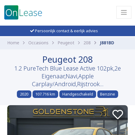
Persoonlijk contact & eerlijk advies
Home
Occasions
Peugeot
208
J881BD
Peugeot 208
1.2 PureTech Blue Lease Active 102pk,2e
Eigenaar,Navi,Apple
Carplay/Android,Rijstrook...
2020
107.716 km
Handgeschakeld
Benzine