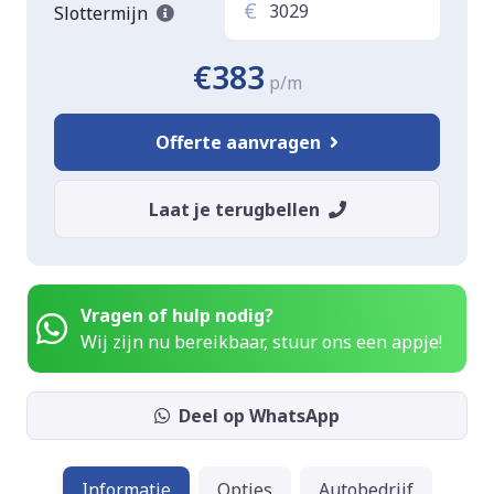
€
Slottermijn
€383
p/m
Offerte aanvragen
Laat je terugbellen
Vragen of hulp nodig?
Wij zijn nu bereikbaar, stuur ons een appje!
Deel op WhatsApp
Informatie
Opties
Autobedrijf