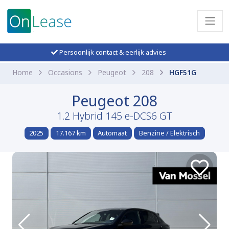
Persoonlijk contact & eerlijk advies
Home
Occasions
Peugeot
208
HGF51G
Peugeot 208
1.2 Hybrid 145 e-DCS6 GT
2025
17.167 km
Automaat
Benzine / Elektrisch