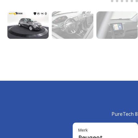
PureTech 8
Merk
Peugeot