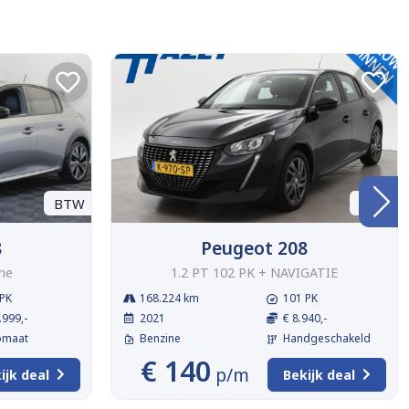
BTW
BTW
8
Peugeot 208
ne
1.2 PT 102 PK + NAVIGATIE
PK
168.224 km
101 PK
.999,-
2021
€ 8.940,-
omaat
Benzine
Handgeschakeld
€ 140
p/m
ijk deal
Bekijk deal