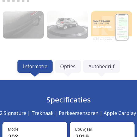
Informatie
Opties
Autobedrijf
Specificaties
2 Signature | Trekhaak | Parkeersensoren | Apple Carplay 
Model
Bouwjaar
208
2019