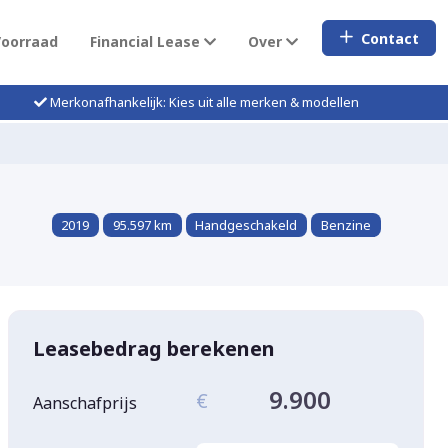
Contact
Voorraad
Financial Lease
Over
Merkonafhankelijk: Kies uit alle merken & modellen
2019
95.597 km
Handgeschakeld
Benzine
Leasebedrag berekenen
9.900
€
Aanschafprijs