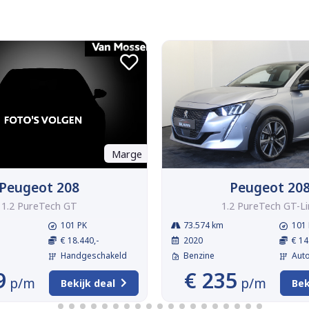
Marge
Peugeot 208
Peugeot 20
1.2 PureTech GT
1.2 PureTech GT-Li
101 PK
73.574 km
101 
€ 18.440,-
2020
€ 14
Handgeschakeld
Benzine
Aut
9
€ 235
p/m
p/m
Bekijk deal
Bek