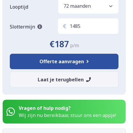
Looptijd
€
Slottermijn
€187
p/m
Offerte aanvragen
Laat je terugbellen
Vragen of hulp nodig?
Wij zijn nu bereikbaar, stuur ons een appje!