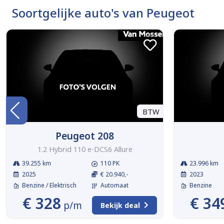
Soortgelijke auto's van Peugeot
BTW
Peugeot 208
1.2 Hybrid 110 e-DCS6 Allure
39.255 km
110 PK
23.996 km
2025
€ 20.940,-
2023
Benzine / Elektrisch
Automaat
Benzine
€ 328
€ 34
p/m
Bekijk deal