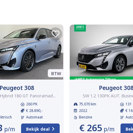
BTW
Peugeot 308
Peugeot 30
n Hybrid 180 GT Panoramad...
SW 1.2 130PK AUT. Busin
260 PK
75.070 km
131 
€ 28.890,-
2022
€ 16
ektrisch
Automaat
Benzine
Aut
3
€ 265
p/m
p/m
Bekijk deal
Bek