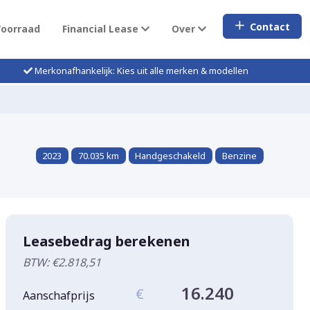
Contact
Voorraad
Financial Lease
Over
Merkonafhankelijk: Kies uit alle merken & modellen
2023
70.035 km
Handgeschakeld
Benzine
Leasebedrag berekenen
BTW: €2.818,51
16.240
€
Aanschafprijs