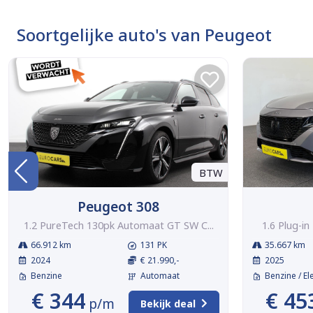
Soortgelijke auto's van Peugeot
BTW
Peugeot 308
1.2 PureTech 130pk Automaat GT SW C...
1.6 Plug-i
66.912 km
131 PK
35.667 km
2024
€ 21.990,-
2025
Benzine
Automaat
Benzine / El
€ 344
€ 45
p/m
Bekijk deal