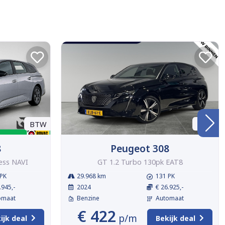
BTW
BTW
8
Peugeot 308
ess NAVI
GT 1.2 Turbo 130pk EAT8
PK
29.968 km
131 PK
.945,-
2024
€ 26.925,-
omaat
Benzine
Automaat
€ 422
p/m
ijk deal
Bekijk deal