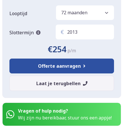
Looptijd
€
Slottermijn
€254
p/m
Offerte aanvragen
Laat je terugbellen
Vragen of hulp nodig?
Wij zijn nu bereikbaar, stuur ons een appje!