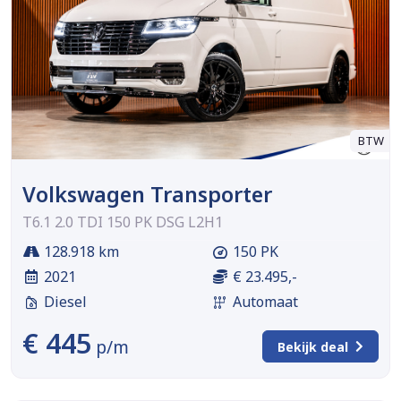
BTW
Volkswagen Transporter
T6.1 2.0 TDI 150 PK DSG L2H1
128.918 km
150 PK
2021
€ 23.495,-
Diesel
Automaat
€ 445
p/m
Bekijk deal