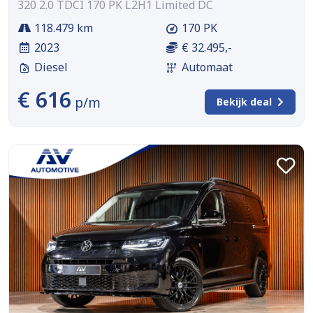
320 2.0 TDCI 170 PK L2H1 Limited DC
118.479 km
170 PK
2023
€ 32.495,-
Diesel
Automaat
€ 616
p/m
Bekijk deal