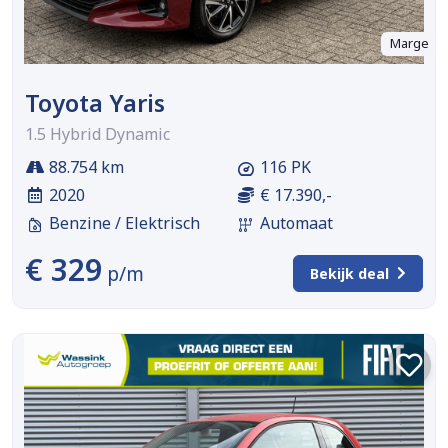
Marge
Toyota Yaris
1.5 Hybrid Dynamic
88.754 km
116 PK
2020
€ 17.390,-
Benzine / Elektrisch
Automaat
€ 329
p/m
Bekijk deal