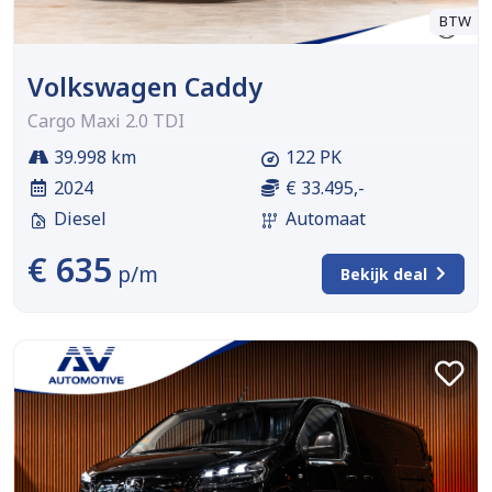
BTW
Volkswagen Caddy
Cargo Maxi 2.0 TDI
39.998 km
122 PK
2024
€ 33.495,-
Diesel
Automaat
€ 635
p/m
Bekijk deal