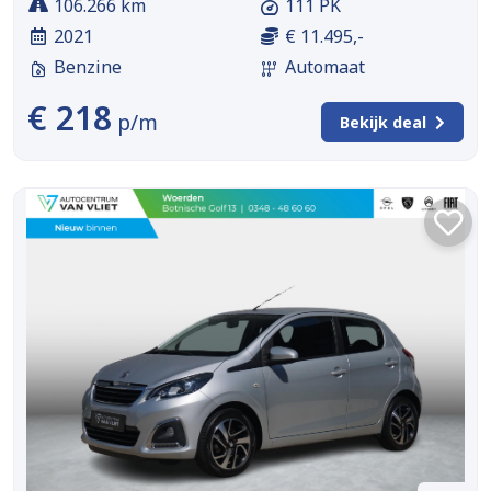
106.266 km
111 PK
2021
€ 11.495,-
Benzine
Automaat
€ 218
p/m
Bekijk deal