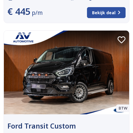
€ 445
p/m
Bekijk deal
BTW
Ford Transit Custom