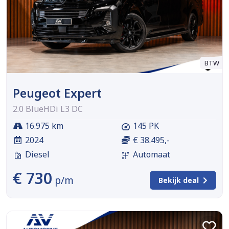
BTW
Peugeot Expert
2.0 BlueHDi L3 DC
16.975 km
145 PK
2024
€ 38.495,-
Diesel
Automaat
€ 730
p/m
Bekijk deal