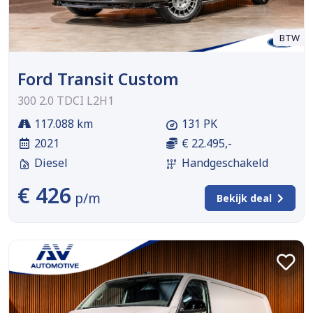
BTW
Ford Transit Custom
300 2.0 TDCI L2H1
117.088 km
131 PK
2021
€ 22.495,-
Diesel
Handgeschakeld
€ 426
p/m
Bekijk deal