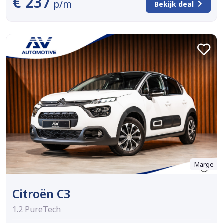
€ 237
p/m
Bekijk deal
Marge
Citroën C3
1.2 PureTech