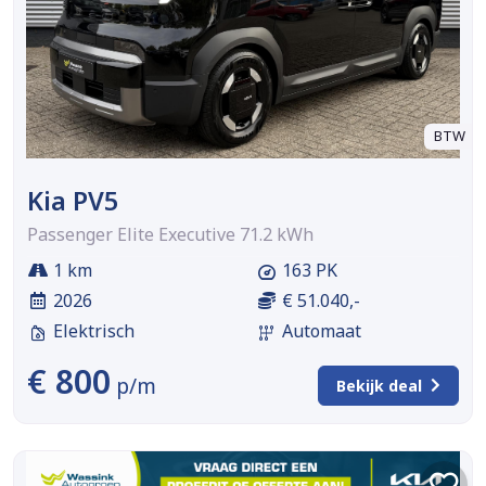
BTW
Kia PV5
Passenger Elite Executive 71.2 kWh
1 km
163 PK
2026
€ 51.040,-
Elektrisch
Automaat
€ 800
p/m
Bekijk deal