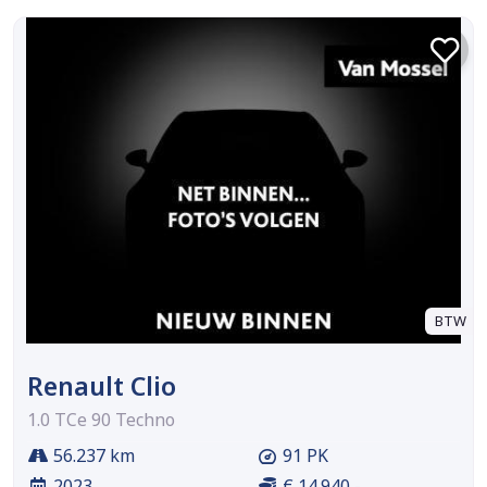
BTW
Renault Clio
1.0 TCe 90 Techno
56.237 km
91 PK
2023
€ 14.940,-