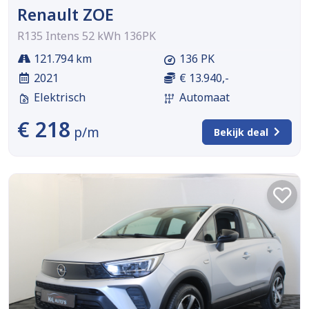
Renault ZOE
R135 Intens 52 kWh 136PK
121.794 km
136 PK
2021
€ 13.940,-
Elektrisch
Automaat
€ 218
p/m
Bekijk deal