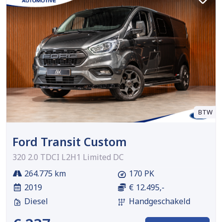
BTW
Ford Transit Custom
320 2.0 TDCI L2H1 Limited DC
264.775 km
170 PK
2019
€ 12.495,-
Diesel
Handgeschakeld