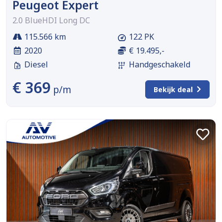
Peugeot Expert
2.0 BlueHDI Long DC
115.566 km
122 PK
2020
€ 19.495,-
Diesel
Handgeschakeld
€ 369
p/m
Bekijk deal