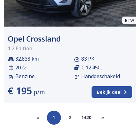
BTW
Opel Crossland
1.2 Edition
32.838 km
83 PK
2022
€ 12.450,-
Benzine
Handgeschakeld
€ 195
p/m
Bekijk deal
«
1
2
1420
»