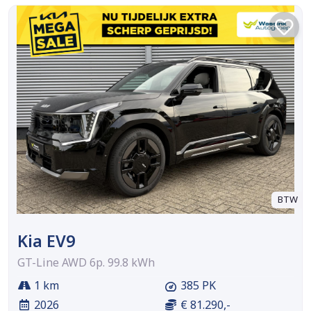
BTW
Kia EV9
GT-Line AWD 6p. 99.8 kWh
1 km
385 PK
2026
€ 81.290,-