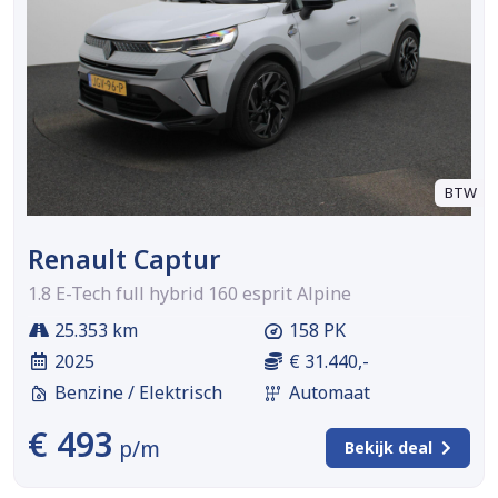
BTW
Renault Captur
1.8 E-Tech full hybrid 160 esprit Alpine
25.353 km
158 PK
2025
€ 31.440,-
Benzine / Elektrisch
Automaat
€ 493
p/m
Bekijk deal