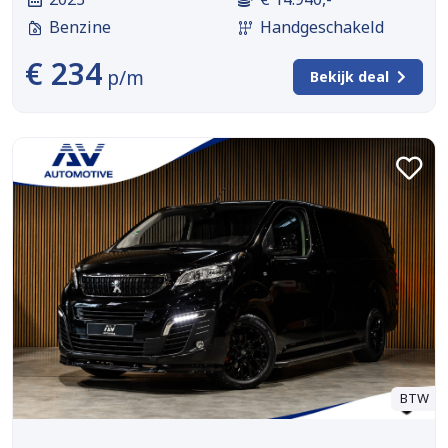
Benzine
Handgeschakeld
€ 234
p/m
Bekijk deal
BTW