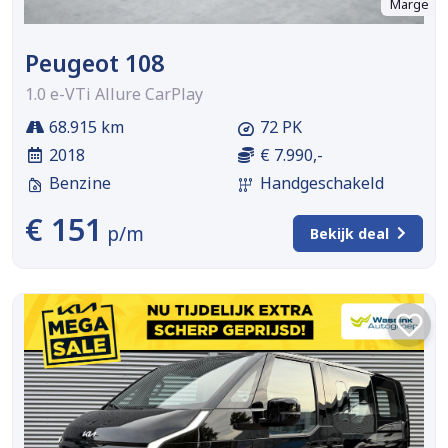
Marge
Peugeot 108
1.0 e-VTi Allure CarPlay
68.915 km
72 PK
2018
€ 7.990,-
Benzine
Handgeschakeld
€ 151
p/m
Bekijk deal