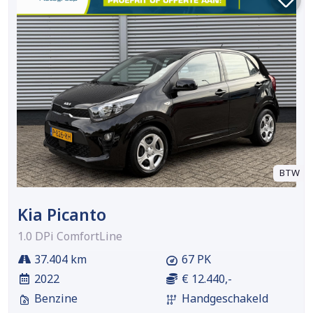
BTW
Kia Picanto
1.0 DPi ComfortLine
37.404 km
67 PK
2022
€ 12.440,-
Benzine
Handgeschakeld