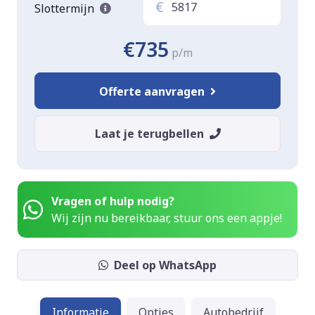
€
Slottermijn
€735
p/m
Offerte aanvragen
Laat je terugbellen
Vragen of hulp nodig?
Wij zijn nu bereikbaar, stuur ons een appje!
Deel op WhatsApp
Informatie
Opties
Autobedrijf