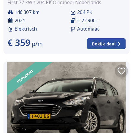
First 77 kWh 204 PK Origineel Nederlands
146.307 km
204 PK
2021
€ 22.900,-
Elektrisch
Automaat
€ 359
p/m
Bekijk deal