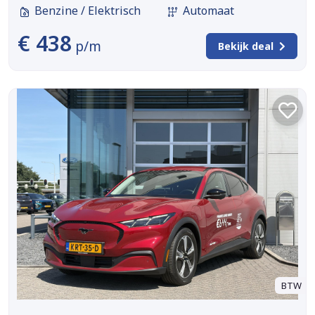
Benzine / Elektrisch
Automaat
€ 438
p/m
Bekijk deal
BTW