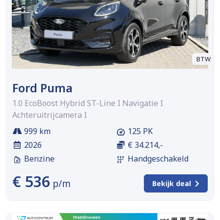
BTW
Ford Puma
1.0 EcoBoost Hybrid ST-Line I Navigatie I
Achteruitrijcamera I
999 km
125 PK
2026
€ 34.214,-
Benzine
Handgeschakeld
€ 536
p/m
Bekijk deal