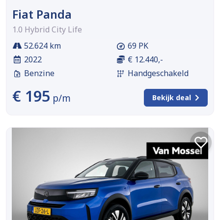
Fiat Panda
1.0 Hybrid City Life
52.624 km
69 PK
2022
€ 12.440,-
Benzine
Handgeschakeld
€ 195
p/m
Bekijk deal