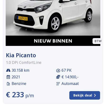
BTW
Kia Picanto
1.0 DPi ComfortLine
30.158 km
67 PK
2021
€ 14.900,-
Benzine
Automaat
€ 233
p/m
Bekijk deal