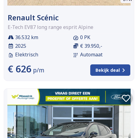
Renault Scénic
E-Tech EV87 long range esprit Alpine
36.532 km
0 PK
2025
€ 39.950,-
Elektrisch
Automaat
€ 626
p/m
Bekijk deal