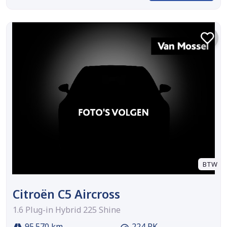
BTW
Citroën C5 Aircross
1.6 Plug-in Hybrid 225 Shine
95.570 km
224 PK