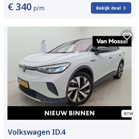
€ 340
p/m
Bekijk deal
BTW
Volkswagen ID.4