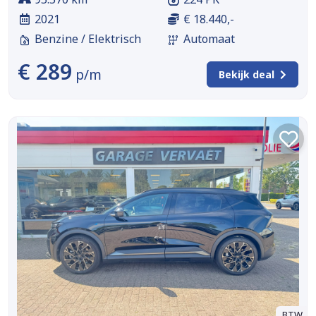
2021
€ 18.440,-
Benzine / Elektrisch
Automaat
€ 289
p/m
Bekijk deal
BTW