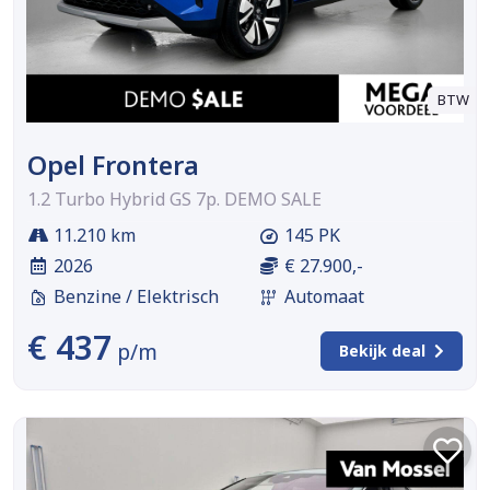
BTW
Opel Frontera
1.2 Turbo Hybrid GS 7p. DEMO SALE
11.210 km
145 PK
2026
€ 27.900,-
Benzine / Elektrisch
Automaat
€ 437
p/m
Bekijk deal