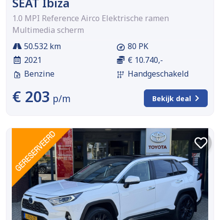
SEAT Ibiza
1.0 MPI Reference Airco Elektrische ramen
Multimedia scherm
50.532 km
80 PK
2021
€ 10.740,-
Benzine
Handgeschakeld
€ 203
p/m
Bekijk deal