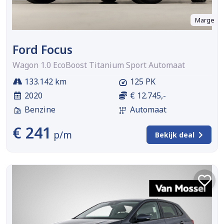
Marge
Ford Focus
Wagon 1.0 EcoBoost Titanium Sport Automaat
133.142 km
125 PK
2020
€ 12.745,-
Benzine
Automaat
€ 241
p/m
Bekijk deal