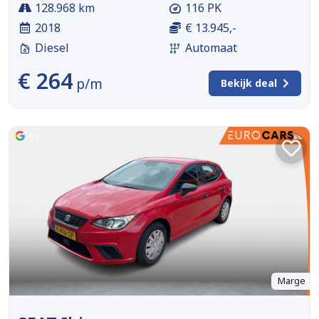
128.968 km
116 PK
2018
€ 13.945,-
Diesel
Automaat
€ 264
p/m
Bekijk deal
Marge