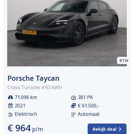
BTW
Porsche Taycan
Cross Turismo 4 93 kWh
71.096 km
381 PK
2021
€ 61.500,-
Elektrisch
Automaat
€ 964
p/m
Bekijk deal