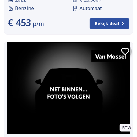
Benzine
Automaat
€ 453
p/m
Bekijk deal
BTW