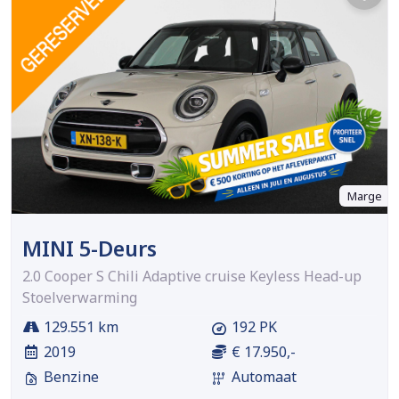
Marge
MINI 5-Deurs
2.0 Cooper S Chili Adaptive cruise Keyless Head-up
Stoelverwarming
129.551 km
192 PK
2019
€ 17.950,-
Benzine
Automaat