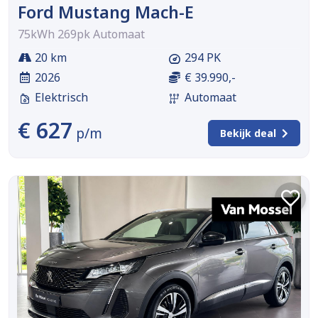
Ford Mustang Mach-E
75kWh 269pk Automaat
20 km
294 PK
2026
€ 39.990,-
Elektrisch
Automaat
€ 627
p/m
Bekijk deal