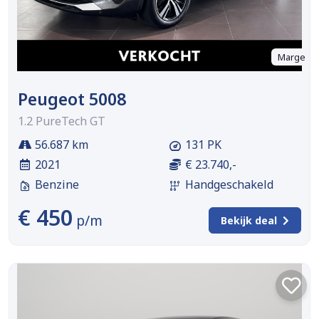
Marge
Peugeot 5008
1.2 PureTech GT
56.687 km
131 PK
2021
€ 23.740,-
Benzine
Handgeschakeld
€ 450
p/m
Bekijk deal