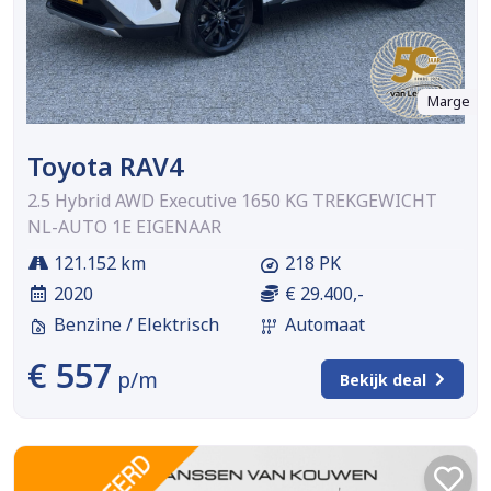
Marge
Toyota RAV4
2.5 Hybrid AWD Executive 1650 KG TREKGEWICHT
NL-AUTO 1E EIGENAAR
121.152 km
218 PK
2020
€ 29.400,-
Benzine / Elektrisch
Automaat
€ 557
p/m
Bekijk deal