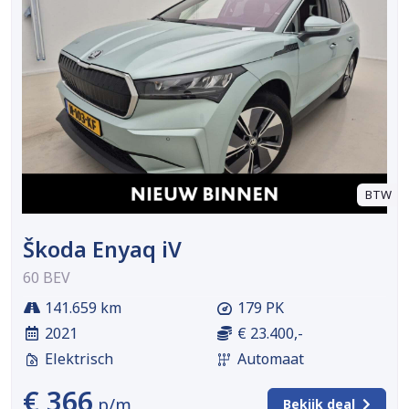
BTW
Škoda Enyaq iV
60 BEV
141.659 km
179 PK
2021
€ 23.400,-
Elektrisch
Automaat
€ 366
p/m
Bekijk deal