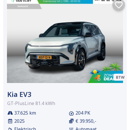
BTW
Kia EV3
GT-PlusLine 81.4 kWh
37.625 km
204 PK
2025
€ 39.950,-
Elektrisch
Automaat