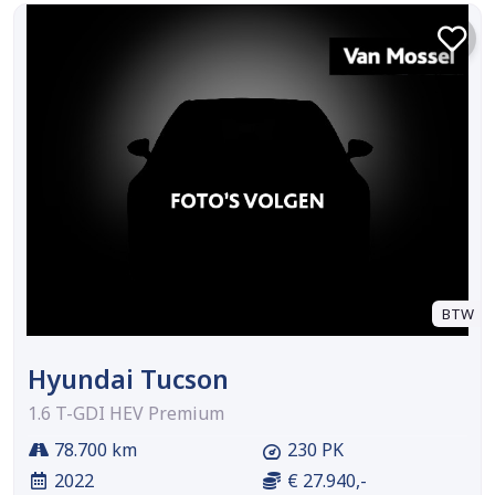
BTW
Hyundai Tucson
1.6 T-GDI HEV Premium
78.700 km
230 PK
2022
€ 27.940,-