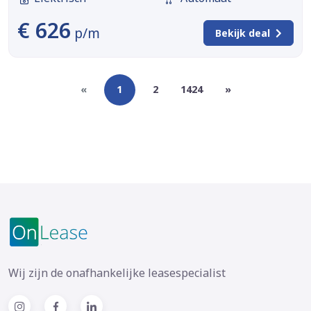
€ 626
p/m
Bekijk deal
«
1
2
1424
»
Wij zijn de onafhankelijke leasespecialist