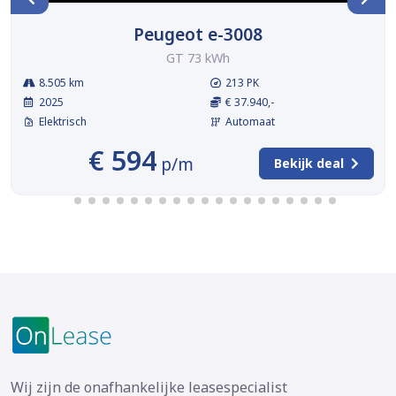
Peugeot e-3008
GT 73 kWh
8.505 km
213 PK
2025
€ 37.940,-
Elektrisch
Automaat
€ 594
p/m
Bekijk deal
Wij zijn de onafhankelijke leasespecialist