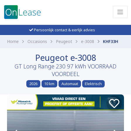
Persoonlijk contact & eerlijk advies
Home
Occasions
Peugeot
e-3008
KHF33H
Peugeot e-3008
GT Long Range 230 97 kWh VOORRAAD
VOORDEEL
2026
10 km
Automaat
Elektrisch