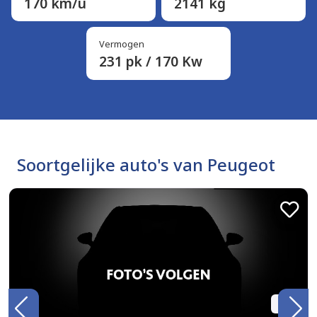
170 km/u
2141 kg
Vermogen
231 pk / 170 Kw
Soortgelijke auto's van Peugeot
BTW