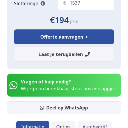
€
Slottermijn
€194
p/m
Offerte aanvragen
Laat je terugbellen
Vragen of hulp nodig?
Wij zijn nu bereikbaar, stuur ons een appje!
Deel op WhatsApp
Informatie
Opties
Autobedrijf