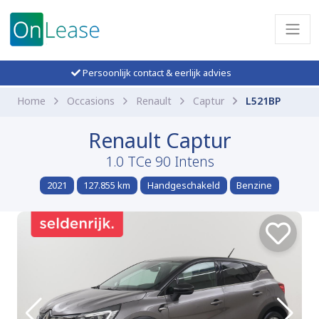
Persoonlijk contact & eerlijk advies
Home
Occasions
Renault
Captur
L521BP
Renault Captur
1.0 TCe 90 Intens
2021
127.855 km
Handgeschakeld
Benzine