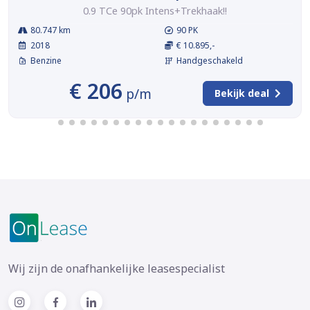
0.9 TCe 90pk Intens+Trekhaak!!
80.747 km
90 PK
2018
€ 10.895,-
Benzine
Handgeschakeld
€ 206
p/m
Bekijk deal
Wij zijn de onafhankelijke leasespecialist