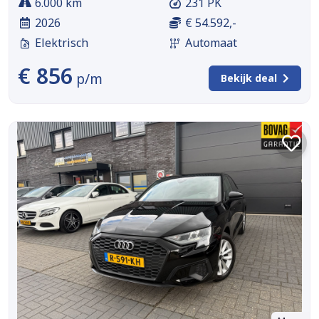
6.000 km
231 PK
2026
€ 54.592,-
Elektrisch
Automaat
€ 856
p/m
Bekijk deal