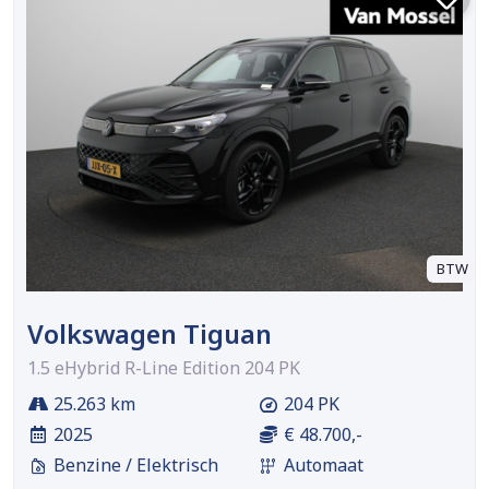
BTW
Volkswagen Tiguan
1.5 eHybrid R-Line Edition 204 PK
25.263 km
204 PK
2025
€ 48.700,-
Benzine / Elektrisch
Automaat