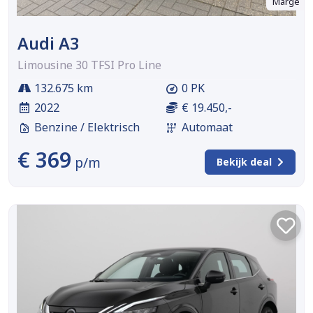
Marge
Audi A3
Limousine 30 TFSI Pro Line
132.675 km
0 PK
2022
€ 19.450,-
Benzine / Elektrisch
Automaat
€ 369
p/m
Bekijk deal