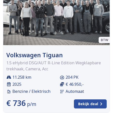
BTW
Volkswagen Tiguan
1.5 eHybrid DSG/AUT R-Line Edition Wegklapbare
trekhaak, Camera, Acc
11.258 km
204 PK
2025
€ 46.950,-
Benzine / Elektrisch
Automaat
€ 736
p/m
Bekijk deal