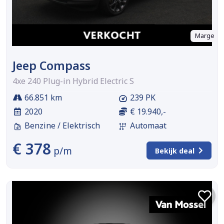
Marge
Jeep Compass
4xe 240 Plug-in Hybrid Electric S
66.851 km
239 PK
2020
€ 19.940,-
Benzine / Elektrisch
Automaat
€ 378
p/m
Bekijk deal