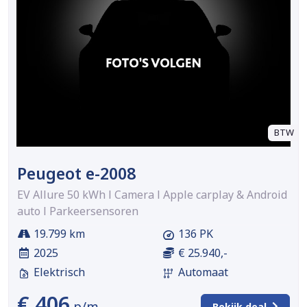
BTW
Peugeot e-2008
EV Allure 50 kWh l Camera l Apple carplay & Android
auto l Parkeersensoren
19.799 km
136 PK
2025
€ 25.940,-
Elektrisch
Automaat
€ 406
p/m
Bekijk deal