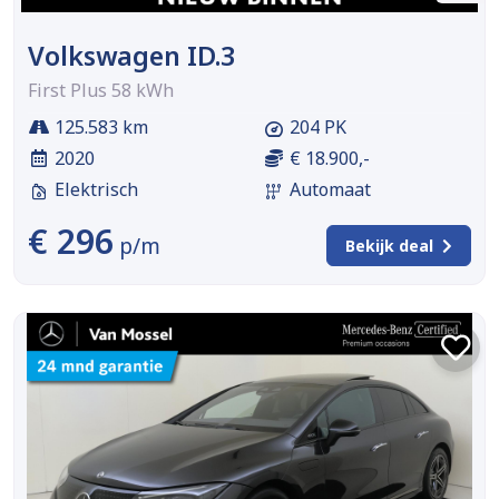
Volkswagen ID.3
First Plus 58 kWh
125.583 km
204 PK
2020
€ 18.900,-
Elektrisch
Automaat
€ 296
p/m
Bekijk deal