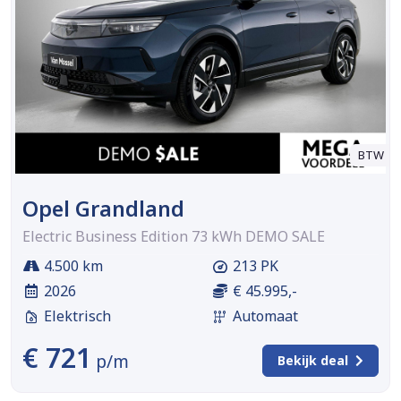
BTW
Opel Grandland
Electric Business Edition 73 kWh DEMO SALE
4.500 km
213 PK
2026
€ 45.995,-
Elektrisch
Automaat
€ 721
p/m
Bekijk deal