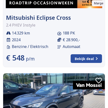
Marge
Mitsubishi Eclipse Cross
2.4 PHEV Instyle
14.329 km
188 PK
2024
€ 28.900,-
Benzine / Elektrisch
Automaat
€ 548
p/m
Bekijk deal