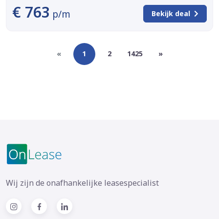
€ 763
p/m
Bekijk deal
«
1
2
1425
»
Wij zijn de onafhankelijke leasespecialist