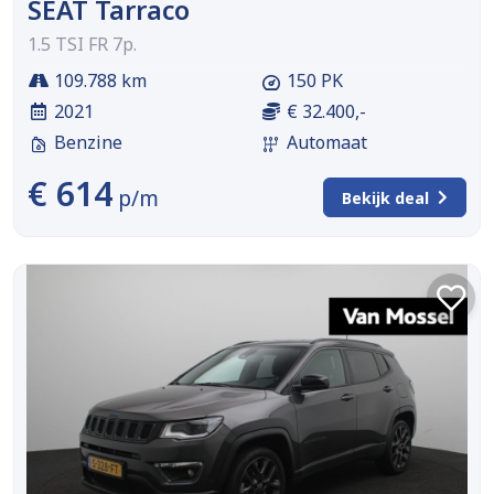
SEAT Tarraco
1.5 TSI FR 7p.
109.788 km
150 PK
2021
€ 32.400,-
Benzine
Automaat
€ 614
p/m
Bekijk deal