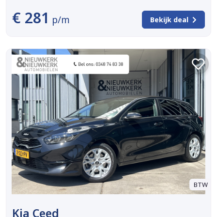
€ 281
p/m
Bekijk deal
BTW
Kia Ceed