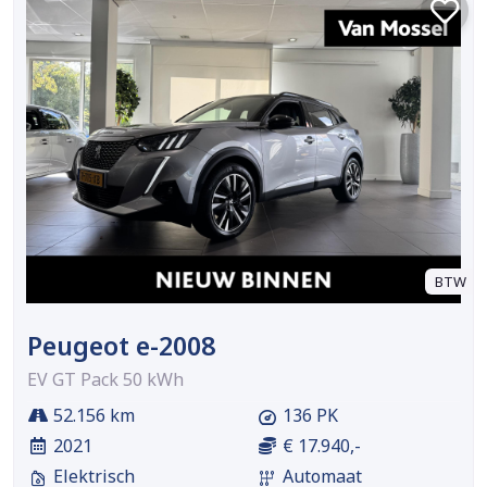
BTW
Peugeot e-2008
EV GT Pack 50 kWh
52.156 km
136 PK
2021
€ 17.940,-
Elektrisch
Automaat