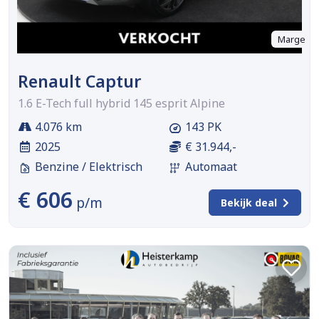
Marge
Renault Captur
1.6 E-Tech full hybrid 145 esprit Alpine
4.076 km
143 PK
2025
€ 31.944,-
Benzine / Elektrisch
Automaat
€ 606
p/m
Bekijk deal