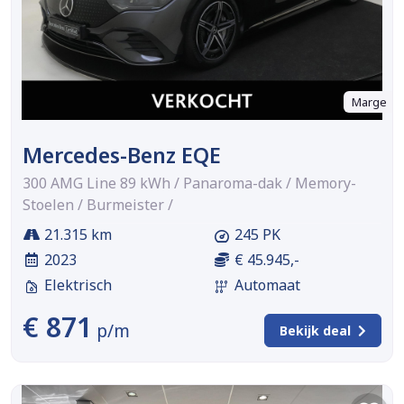
Marge
Mercedes-Benz EQE
300 AMG Line 89 kWh / Panaroma-dak / Memory-
Stoelen / Burmeister /
21.315 km
245 PK
2023
€ 45.945,-
Elektrisch
Automaat
€ 871
p/m
Bekijk deal