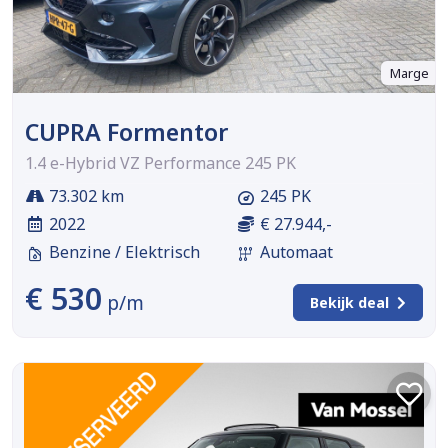
Marge
CUPRA Formentor
1.4 e-Hybrid VZ Performance 245 PK
73.302 km
245 PK
2022
€ 27.944,-
Benzine / Elektrisch
Automaat
€ 530
p/m
Bekijk deal