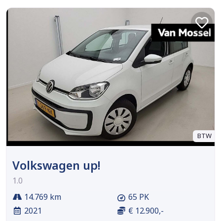
BTW
Volkswagen up!
1.0
14.769 km
65 PK
2021
€ 12.900,-