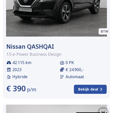
BTW
Nissan QASHQAI
1.5 e-Power Business Design
42.115 km
0 PK
2023
€ 24.900,-
Hybride
Automaat
€ 390
p/m
Bekijk deal