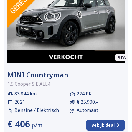
BTW
MINI Countryman
1.5 Cooper S E ALL4
83.844 km
224 PK
2021
€ 25.900,-
Benzine / Elektrisch
Automaat
€ 406
p/m
Bekijk deal