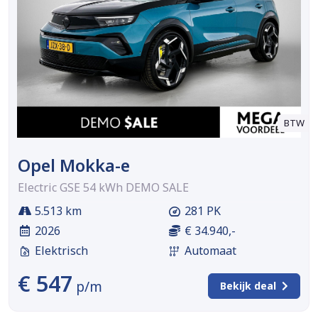
BTW
Opel Mokka-e
Electric GSE 54 kWh DEMO SALE
5.513 km
281 PK
2026
€ 34.940,-
Elektrisch
Automaat
€ 547
p/m
Bekijk deal