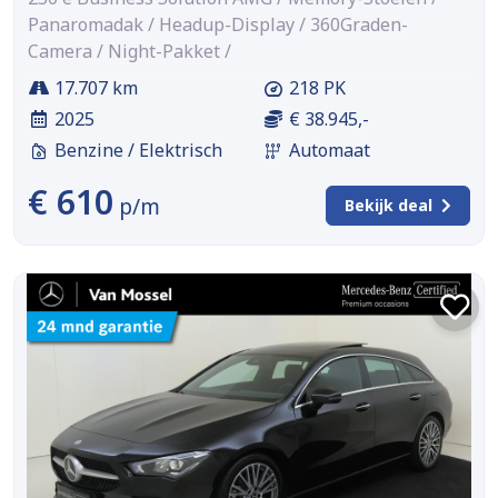
Panaromadak / Headup-Display / 360Graden-
Camera / Night-Pakket /
17.707 km
218 PK
2025
€ 38.945,-
Benzine / Elektrisch
Automaat
€ 610
p/m
Bekijk deal