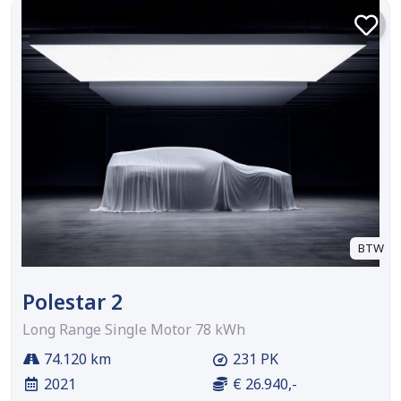
BTW
Polestar 2
Long Range Single Motor 78 kWh
74.120 km
231 PK
2021
€ 26.940,-