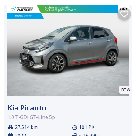
BTW
Kia Picanto
1.0 T-GDi GT-Line 5p
27.514 km
101 PK
2022
€ 16.990,-