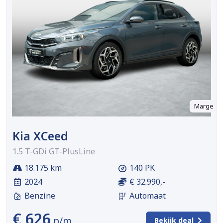
Marge
Kia XCeed
1.5 T-GDi GT-PlusLine
18.175 km
140 PK
2024
€ 32.990,-
Benzine
Automaat
€ 626
p/m
Bekijk deal