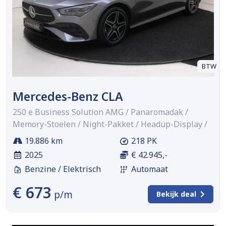
BTW
Mercedes-Benz CLA
250 e Business Solution AMG / Panaromadak /
Memory-Stoelen / Night-Pakket / Headup-Display /
19.886 km
218 PK
2025
€ 42.945,-
Benzine / Elektrisch
Automaat
€ 673
p/m
Bekijk deal