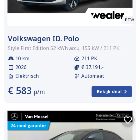
BTW
Volkswagen ID. Polo
Style First Edition 52 kWh accu, 155 kW / 211 PK
10 km
211 PK
2026
€ 37.191,-
Elektrisch
Automaat
€ 583
p/m
Bekijk deal