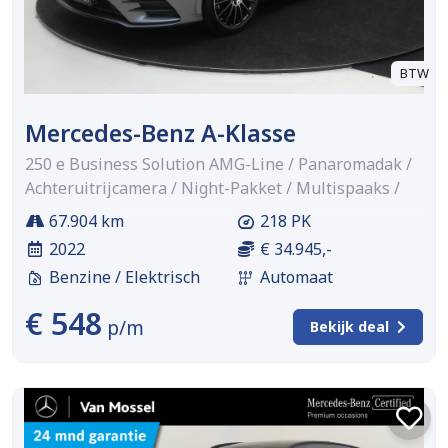
BTW
Mercedes-Benz A-Klasse
250 e Business Solution AMG-Line / Panaromadak /
Achteruitrijcamera / Night-Pakket / Multispaaks /
67.904 km
218 PK
2022
€ 34.945,-
Benzine / Elektrisch
Automaat
€ 548
p/m
Bekijk deal