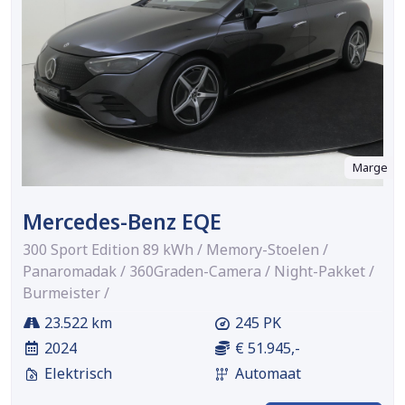
Marge
Mercedes-Benz EQE
300 Sport Edition 89 kWh / Memory-Stoelen /
Panaromadak / 360Graden-Camera / Night-Pakket /
Burmeister /
23.522 km
245 PK
2024
€ 51.945,-
Elektrisch
Automaat