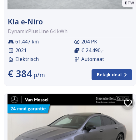
BTW
Kia e-Niro
DynamicPlusLine 64 kWh
61.447 km
204 PK
2021
€ 24.490,-
Elektrisch
Automaat
€ 384
p/m
Bekijk deal