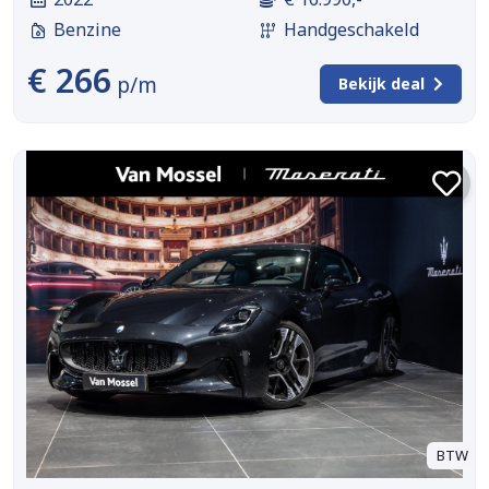
Benzine
Handgeschakeld
€ 266
p/m
Bekijk deal
BTW