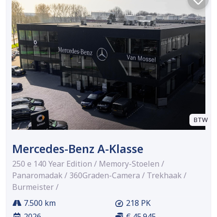
BTW
Mercedes-Benz A-Klasse
250 e 140 Year Edition / Memory-Stoelen /
Panaromadak / 360Graden-Camera / Trekhaak /
Burmeister /
7.500 km
218 PK
2026
€ 45.945,-