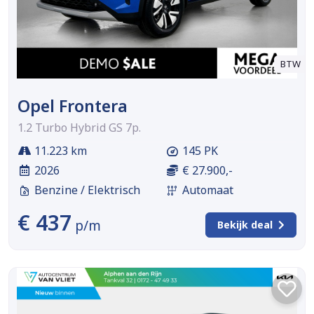
BTW
Opel Frontera
1.2 Turbo Hybrid GS 7p.
11.223 km
145 PK
2026
€ 27.900,-
Benzine / Elektrisch
Automaat
€ 437
p/m
Bekijk deal