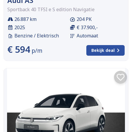
Audi A3
Sportback 40 TFSI e S edition Navigatie
26.887 km
204 PK
2025
€ 37.900,-
Benzine / Elektrisch
Automaat
€ 594
p/m
Bekijk deal