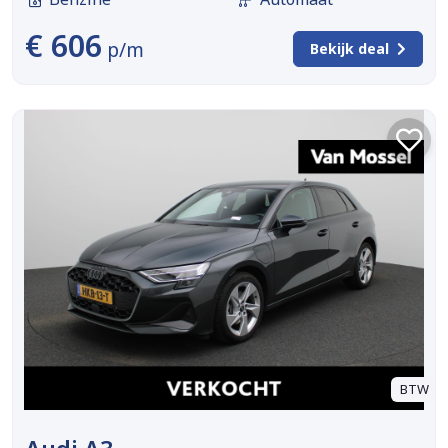
€ 606
p/m
Bekijk deal
BTW