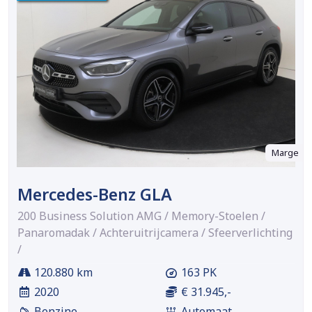
Marge
Mercedes-Benz GLA
200 Business Solution AMG / Memory-Stoelen /
Panaromadak / Achteruitrijcamera / Sfeerverlichting
/
120.880 km
163 PK
2020
€ 31.945,-
Benzine
Automaat