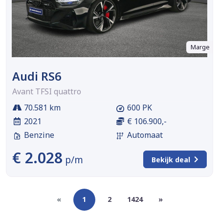
Marge
Audi RS6
Avant TFSI quattro
70.581 km
600 PK
2021
€ 106.900,-
Benzine
Automaat
€ 2.028
p/m
Bekijk deal
«
1
2
1424
»