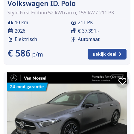
Volkswagen ID. Polo
Style First Edition 52 kWh accu, 155 kW / 211 PK
10 km
211 PK
2026
€ 37.391,-
Elektrisch
Automaat
€ 586
p/m
Bekijk deal