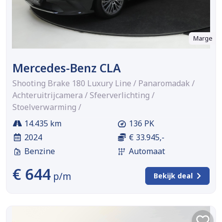
Marge
Mercedes-Benz CLA
Shooting Brake 180 Luxury Line / Panaromadak /
Achteruitrijcamera / Sfeerverlichting /
Stoelverwarming /
14.435 km
136 PK
2024
€ 33.945,-
Benzine
Automaat
€ 644
p/m
Bekijk deal