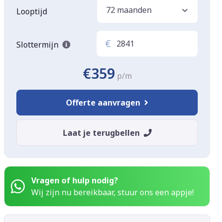
Looptijd
€
Slottermijn
€359
p/m
Offerte aanvragen
Laat je terugbellen
Vragen of hulp nodig?
Wij zijn nu bereikbaar, stuur ons een appje!