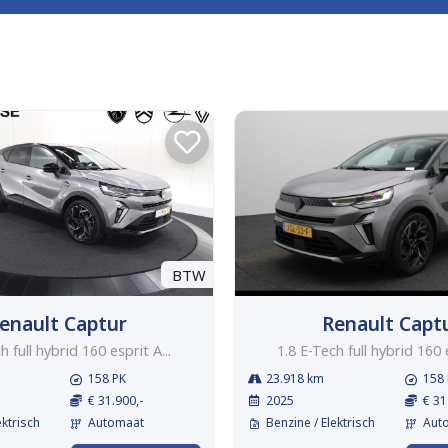
BTW
enault Captur
Renault Capt
h full hybrid 160 esprit A...
1.8 E-Tech full hybrid 160 e
158 PK
23.918 km
158 
€ 31.900,-
2025
€ 31
ektrisch
Automaat
Benzine / Elektrisch
Aut