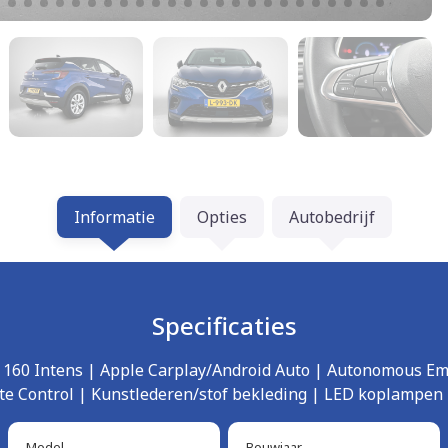
Informatie
Opties
Autobedrijf
Specificaties
d 160 Intens | Apple Carplay/Android Auto | Autonomous E
ate Control | Kunstlederen/stof bekleding | LED koplampen 
Model
Bouwjaar