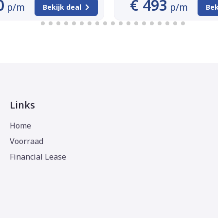
0
€ 493
p/m
p/m
Bekijk deal
Bek
Links
Home
Voorraad
Financial Lease