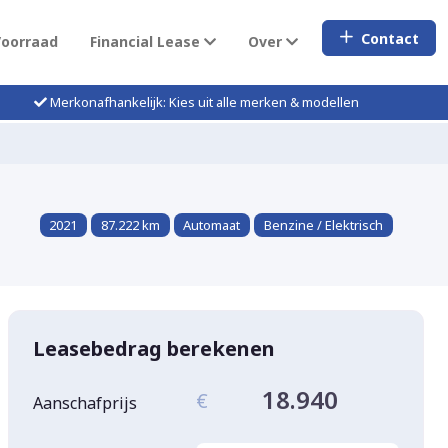
Contact
Voorraad
Financial Lease
Over
Merkonafhankelijk: Kies uit alle merken & modellen
2021
87.222 km
Automaat
Benzine / Elektrisch
Leasebedrag berekenen
18.940
€
Aanschafprijs