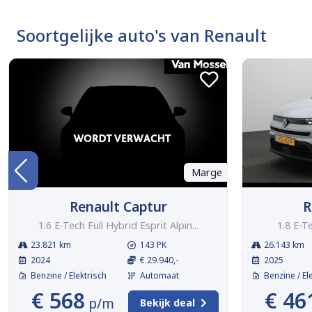
Soortgelijke auto's van Renault
Marge
Renault Captur
R
1.6 E-Tech Full Hybrid Esprit Alpin...
1.8 E-T
23.821 km
143 PK
26.143 km
2024
€ 29.940,-
2025
Benzine / Elektrisch
Automaat
Benzine / El
€ 568
€ 46
p/m
Bekijk deal