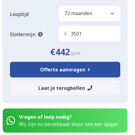
Looptijd
€
Slottermijn
€442
p/m
Offerte aanvragen
Laat je terugbellen
Vragen of hulp nodig?
Wij zijn nu bereikbaar, stuur ons een appje!