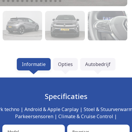
Informatie
Opties
Autobedrijf
Specificaties
5Pk techno | Android & Apple Carplay | Stoel & Stuurverwarm
Parkeersensoren | Climate & Cruise Control |
Model
Bouwjaar