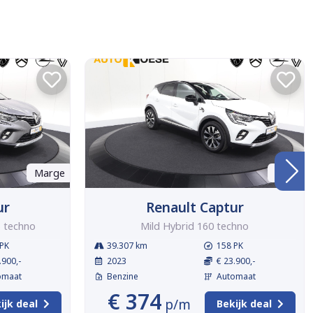
Marge
BTW
ur
Renault Captur
5 techno
Mild Hybrid 160 techno
PK
39.307 km
158 PK
.900,-
2023
€ 23.900,-
omaat
Benzine
Automaat
€ 374
p/m
ijk deal
Bekijk deal