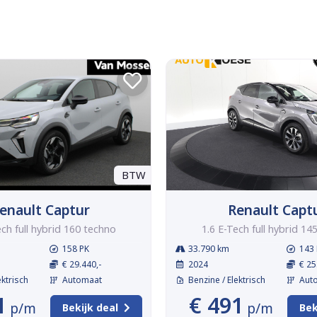
BTW
enault Captur
Renault Capt
ech full hybrid 160 techno
1.6 E-Tech full hybrid 14
158 PK
33.790 km
143 
€ 29.440,-
2024
€ 25
ektrisch
Automaat
Benzine / Elektrisch
Aut
1
€ 491
p/m
p/m
Bekijk deal
Bek