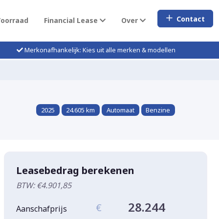
Contact
Voorraad
Financial Lease
Over
Merkonafhankelijk: Kies uit alle merken & modellen
2025
24.605 km
Automaat
Benzine
Leasebedrag berekenen
BTW: €4.901,85
28.244
€
Aanschafprijs