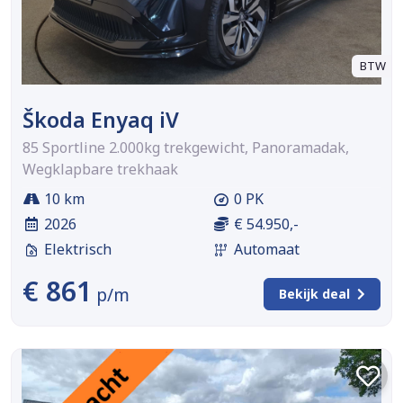
BTW
Škoda Enyaq iV
85 Sportline 2.000kg trekgewicht, Panoramadak,
Wegklapbare trekhaak
10 km
0 PK
2026
€ 54.950,-
Elektrisch
Automaat
€ 861
p/m
Bekijk deal