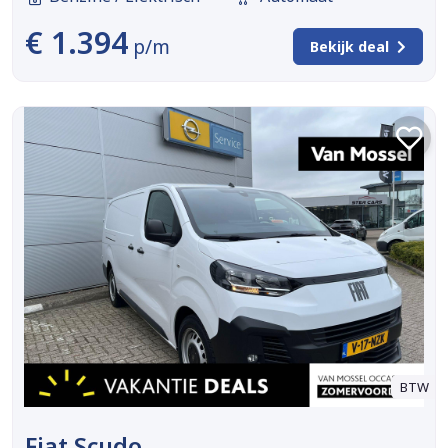
€ 1.394
p/m
Bekijk deal
BTW
Fiat Scudo