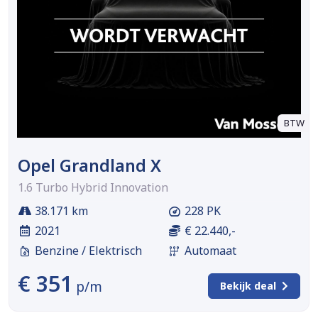
BTW
Opel Grandland X
1.6 Turbo Hybrid Innovation
38.171 km
228 PK
2021
€ 22.440,-
Benzine / Elektrisch
Automaat
€ 351
p/m
Bekijk deal