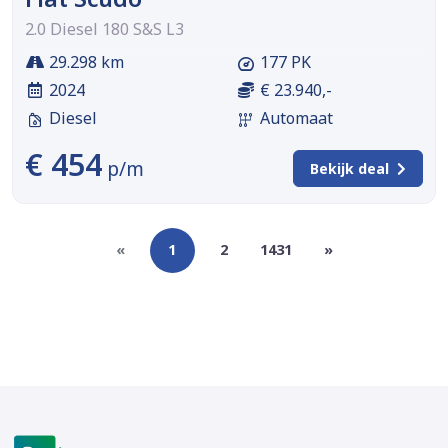
2.0 Diesel 180 S&S L3
29.298 km
177 PK
2024
€ 23.940,-
Diesel
Automaat
€ 454
p/m
Bekijk deal
«
1
2
1431
»