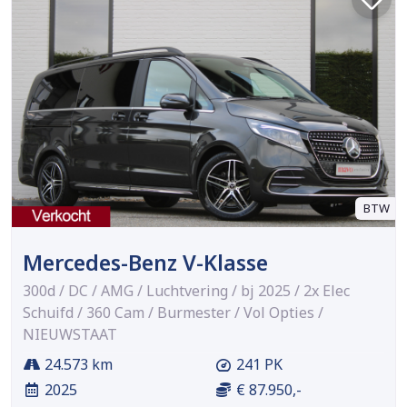
BTW
Mercedes-Benz V-Klasse
300d / DC / AMG / Luchtvering / bj 2025 / 2x Elec
Schuifd / 360 Cam / Burmester / Vol Opties /
NIEUWSTAAT
24.573 km
241 PK
2025
€ 87.950,-