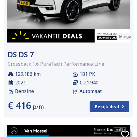
Marge
DS DS 7
Crossback 1.6 PureTech Performance Line
129.186 km
181 PK
2021
€ 21.940,-
Benzine
Automaat
€ 416
p/m
Bekijk deal