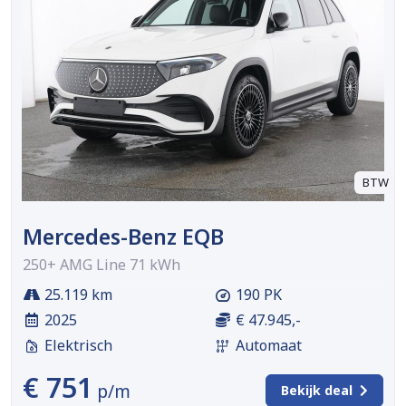
BTW
Mercedes-Benz EQB
250+ AMG Line 71 kWh
25.119 km
190 PK
2025
€ 47.945,-
Elektrisch
Automaat
€ 751
p/m
Bekijk deal