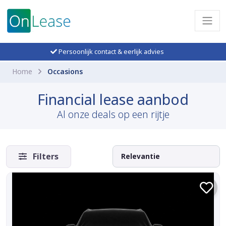
Persoonlijk contact & eerlijk advies
Home
Occasions
Financial lease aanbod
Al onze deals op een rijtje
Filters