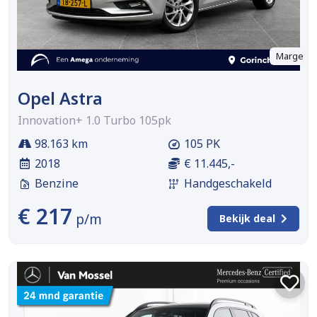
Marge
Opel Astra
Innovation+ 1.0 Turbo 105pk
98.163 km
105 PK
2018
€ 11.445,-
Benzine
Handgeschakeld
€ 217
p/m
Bekijk deal