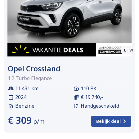
BTW
Opel Crossland
1.2 Turbo Elegance
11.431 km
110 PK
2024
€ 19.740,-
Benzine
Handgeschakeld
€ 309
p/m
Bekijk deal