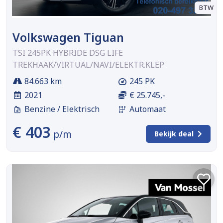
BTW
Volkswagen Tiguan
TSI 245PK HYBRIDE DSG LIFE
TREKHAAK/VIRTUAL/NAVI/ELEKTR.KLEP
84.663 km
245 PK
2021
€ 25.745,-
Benzine / Elektrisch
Automaat
€ 403
p/m
Bekijk deal