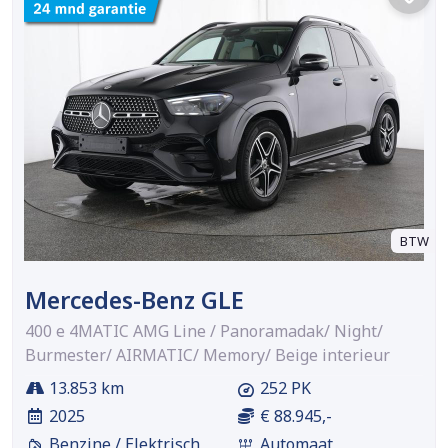
BTW
Mercedes-Benz GLE
400 e 4MATIC AMG Line / Panoramadak/ Night/
Burmester/ AIRMATIC/ Memory/ Beige interieur
13.853 km
252 PK
2025
€ 88.945,-
Benzine / Elektrisch
Automaat