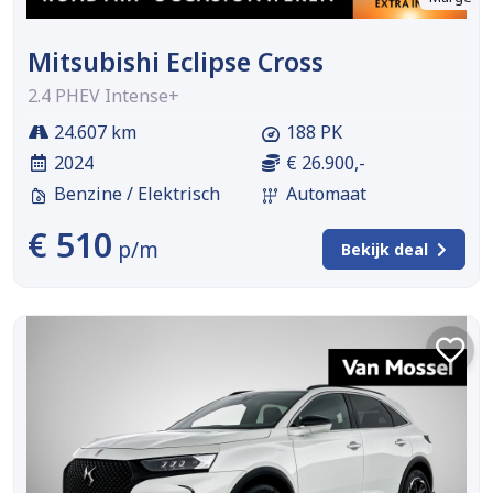
Mitsubishi Eclipse Cross
2.4 PHEV Intense+
24.607 km
188 PK
2024
€ 26.900,-
Benzine / Elektrisch
Automaat
€ 510
p/m
Bekijk deal