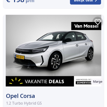
p/m
Bekijk deal
Marge
Opel Corsa
1.2 Turbo Hybrid GS