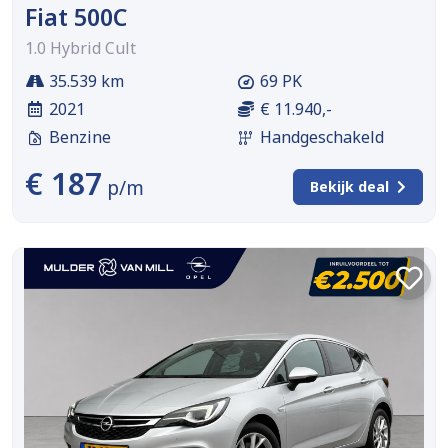
Fiat 500C
1.0 Hybrid Cult
35.539 km
69 PK
2021
€ 11.940,-
Benzine
Handgeschakeld
€ 187
p/m
Bekijk deal