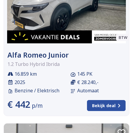
BTW
Alfa Romeo Junior
1.2 Turbo Hybrid Ibrida
16.859 km
145 PK
2025
€ 28.240,-
Benzine / Elektrisch
Automaat
€ 442
p/m
Bekijk deal