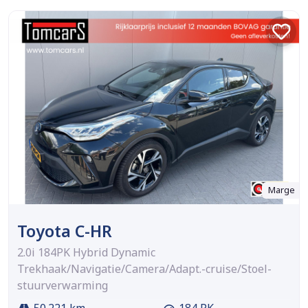
Marge
Toyota C-HR
2.0i 184PK Hybrid Dynamic
Trekhaak/Navigatie/Camera/Adapt.-cruise/Stoel-
stuurverwarming
50.221 km
184 PK