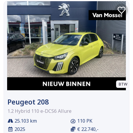
BTW
Peugeot 208
1.2 Hybrid 110 e-DCS6 Allure
25.103 km
110 PK
2025
€ 22.740,-