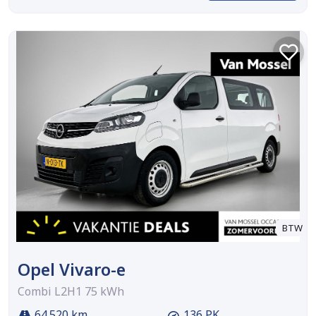
BTW
Opel Vivaro-e
Combi L2H1 75 kWh
64.520 km
136 PK