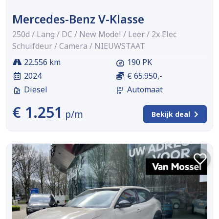
Mercedes-Benz V-Klasse
250d / Lang / DC / New Model / Leer / 2x Elec
Schuifdeur / Camera / NIEUWSTAAT
22.556 km
190 PK
2024
€ 65.950,-
Diesel
Automaat
€ 1.251
p/m
Bekijk deal