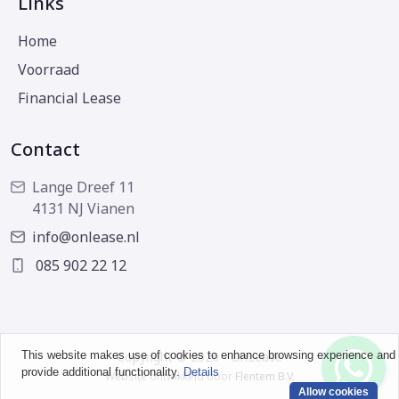
Links
Home
Voorraad
Financial Lease
Contact
Lange Dreef 11
4131 NJ Vianen
info@onlease.nl
085 902 22 12
This website makes use of cookies to enhance browsing experience and
Copyright © 2026 - OnLease
provide additional functionality.
Details
Website ontwikkeld door
Flentem B.V.
Allow cookies