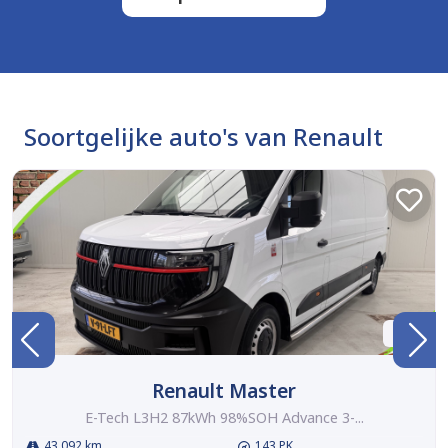
Soortgelijke auto's van Renault
BTW
Renault Master
E-Tech L3H2 87kWh 98%SOH Advance 3-...
43.092 km
143 PK