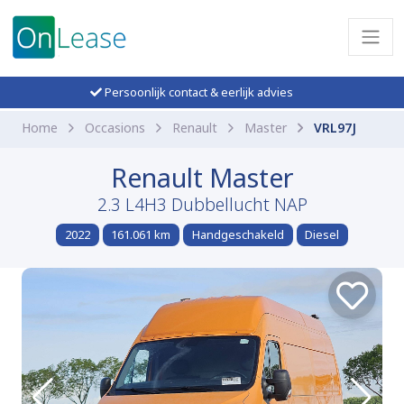
Persoonlijk contact & eerlijk advies
Home
Occasions
Renault
Master
VRL97J
Renault Master
2.3 L4H3 Dubbellucht NAP
2022
161.061 km
Handgeschakeld
Diesel