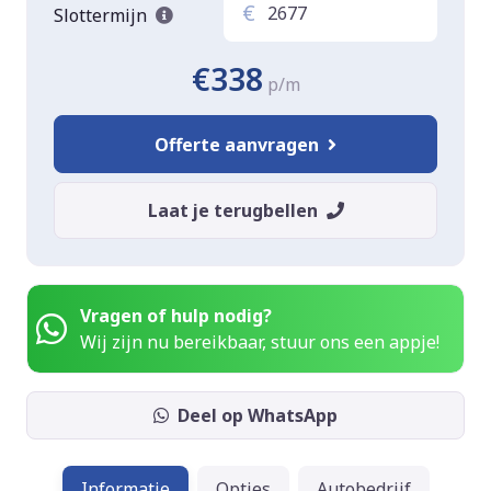
€
Slottermijn
€338
p/m
Offerte aanvragen
Laat je terugbellen
Vragen of hulp nodig?
Wij zijn nu bereikbaar, stuur ons een appje!
Deel op WhatsApp
Informatie
Opties
Autobedrijf