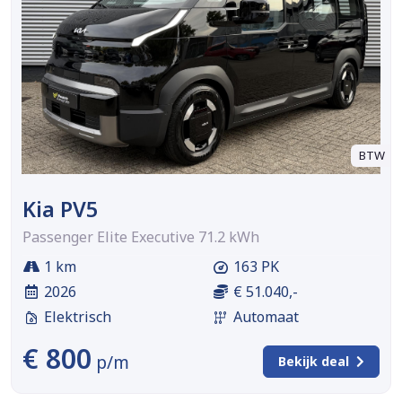
BTW
Kia PV5
Passenger Elite Executive 71.2 kWh
1 km
163 PK
2026
€ 51.040,-
Elektrisch
Automaat
€ 800
p/m
Bekijk deal