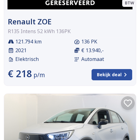
BTW
Renault ZOE
R135 Intens 52 kWh 136PK
121.794 km
136 PK
2021
€ 13.940,-
Elektrisch
Automaat
€ 218
p/m
Bekijk deal