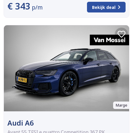
€ 343
p/m
Bekijk deal
Marge
Audi A6
Avant 55 TFSI e quattro Competition 367 PK