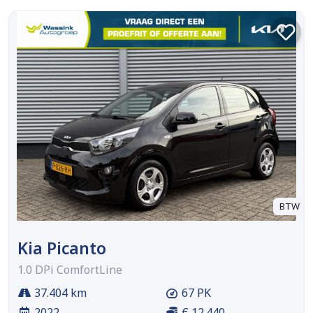
BTW
Kia Picanto
1.0 DPi ComfortLine
37.404 km
67 PK
2022
€ 12.440,-