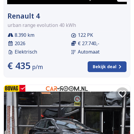
Renault 4
urban range evolution 40 kWh
8.390 km
122 PK
2026
€ 27.740,-
Elektrisch
Automaat
€ 435
p/m
Bekijk deal