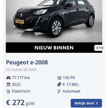
BTW
Peugeot e-2008
EV Active 50 kWh
77.177 km
136 PK
2022
€ 17.400,-
Elektrisch
Automaat
€ 272
p/m
Bekijk deal