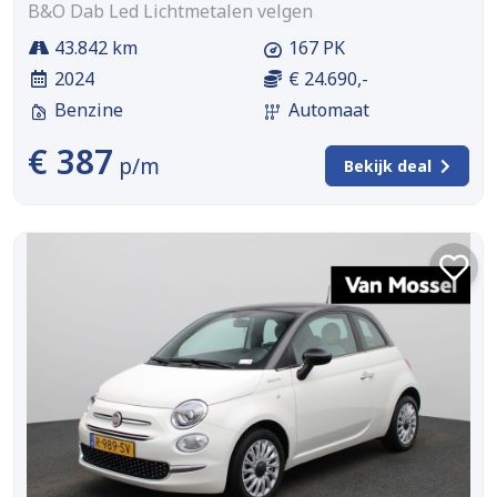
B&O Dab Led Lichtmetalen velgen
43.842 km
167 PK
2024
€ 24.690,-
Benzine
Automaat
€ 387
p/m
Bekijk deal