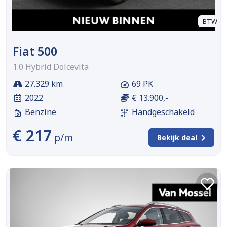
BTW
Fiat 500
1.0 Hybrid Dolcevita
27.329 km
69 PK
2022
€ 13.900,-
Benzine
Handgeschakeld
€ 217
p/m
Bekijk deal