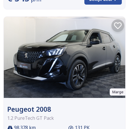
Marge
Peugeot 2008
1.2 PureTech GT Pack
98.378 km
131 PK