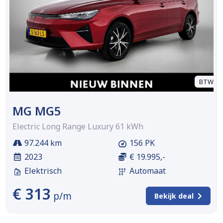
BTW
MG MG5
Electric Long Range Luxury 61 kWh
97.244 km
156 PK
2023
€ 19.995,-
Elektrisch
Automaat
€ 313
p/m
Bekijk deal