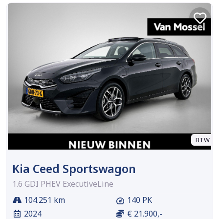
BTW
Kia Ceed Sportswagon
1.6 GDI PHEV ExecutiveLine
104.251 km
140 PK
2024
€ 21.900,-