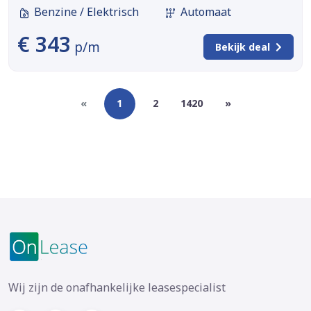
Benzine / Elektrisch
Automaat
€ 343
p/m
Bekijk deal
«
1
2
1420
»
Wij zijn de onafhankelijke leasespecialist