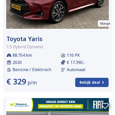
Marge
Toyota Yaris
1.5 Hybrid Dynamic
88.754 km
116 PK
2020
€ 17.390,-
Benzine / Elektrisch
Automaat
€ 329
p/m
Bekijk deal