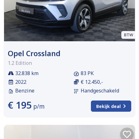
BTW
Opel Crossland
1.2 Edition
32.838 km
83 PK
2022
€ 12.450,-
Benzine
Handgeschakeld
€ 195
p/m
Bekijk deal