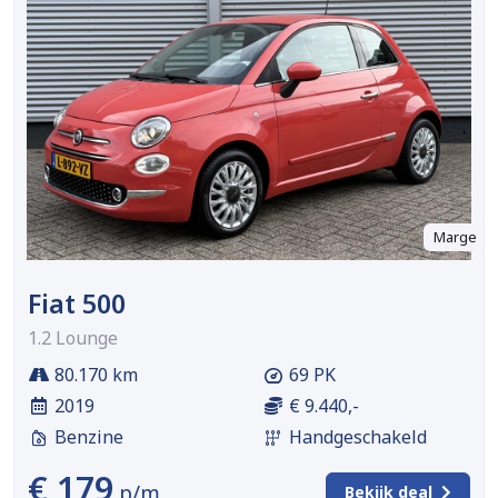
Marge
Fiat 500
1.2 Lounge
80.170 km
69 PK
2019
€ 9.440,-
Benzine
Handgeschakeld
€ 179
p/m
Bekijk deal