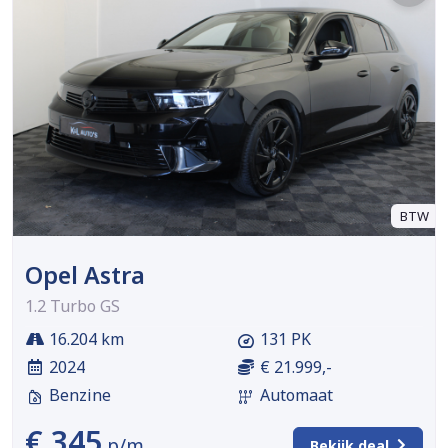
BTW
Opel Astra
1.2 Turbo GS
16.204 km
131 PK
2024
€ 21.999,-
Benzine
Automaat
€ 345
p/m
Bekijk deal