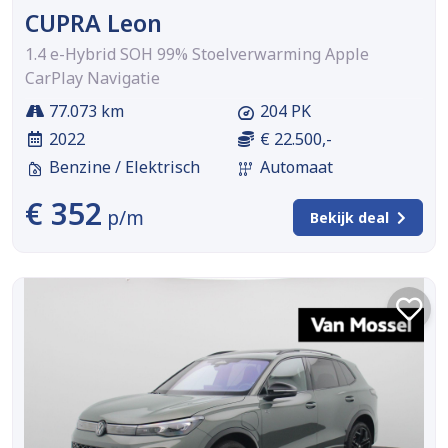
CUPRA Leon
1.4 e-Hybrid SOH 99% Stoelverwarming Apple
CarPlay Navigatie
77.073 km
204 PK
2022
€ 22.500,-
Benzine / Elektrisch
Automaat
€ 352
p/m
Bekijk deal