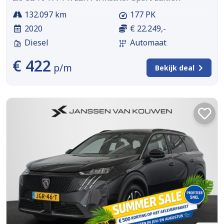
132.097 km
177 PK
2020
€ 22.249,-
Diesel
Automaat
€ 422
p/m
Bekijk deal