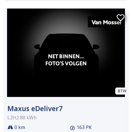
BTW
Maxus eDeliver7
L2H2 88 kWh
0 km
163 PK