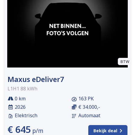
BTW
Maxus eDeliver7
L1H1 88 kWh
0 km
163 PK
2026
€ 34.000,-
Elektrisch
Automaat
€ 645
p/m
Bekijk deal