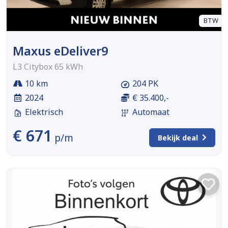
BTW
Maxus eDeliver9
L3 Citybox 65 kWh
10 km
204 PK
2024
€ 35.400,-
Elektrisch
Automaat
€ 671
p/m
Bekijk deal