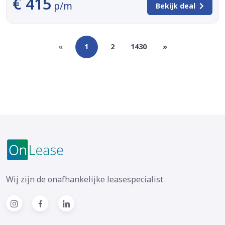
€ 415
p/m
Bekijk deal
«
1
2
1430
»
Wij zijn de onafhankelijke leasespecialist