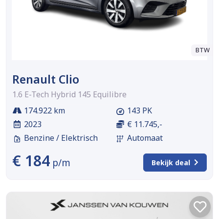
BTW
Renault Clio
1.6 E-Tech Hybrid 145 Equilibre
174.922 km
143 PK
2023
€ 11.745,-
Benzine / Elektrisch
Automaat
€ 184
p/m
Bekijk deal