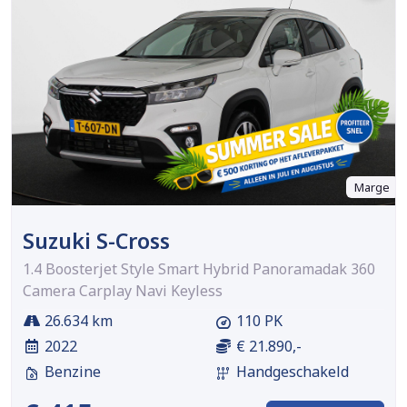
Marge
Suzuki S-Cross
1.4 Boosterjet Style Smart Hybrid Panoramadak 360
Camera Carplay Navi Keyless
26.634 km
110 PK
2022
€ 21.890,-
Benzine
Handgeschakeld