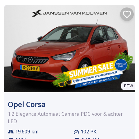
BTW
Opel Corsa
1.2 Elegance Automaat Camera PDC voor & achter
LED
19.609 km
102 PK