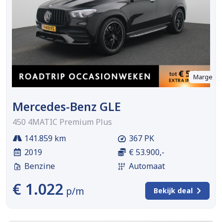
Marge
Mercedes-Benz GLE
450 4MATIC Premium Plus
141.859 km
367 PK
2019
€ 53.900,-
Benzine
Automaat
€ 1.022
p/m
Bekijk deal