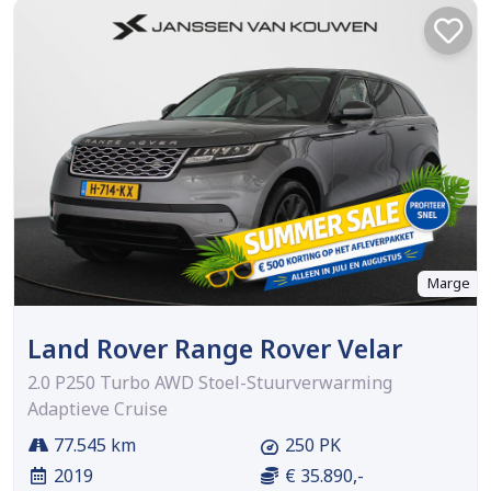
Marge
Land Rover Range Rover Velar
2.0 P250 Turbo AWD Stoel-Stuurverwarming
Adaptieve Cruise
77.545 km
250 PK
2019
€ 35.890,-