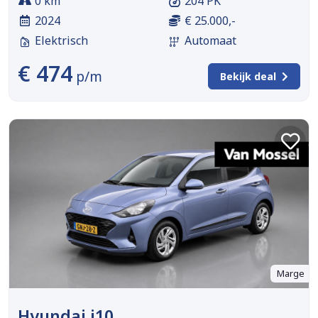
0 km
204 PK
2024
€ 25.000,-
Elektrisch
Automaat
€ 474
p/m
Bekijk deal
Marge
Hyundai i10