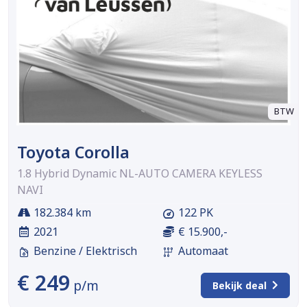
BTW
Toyota Corolla
1.8 Hybrid Dynamic NL-AUTO CAMERA KEYLESS
NAVI
182.384 km
122 PK
2021
€ 15.900,-
Benzine / Elektrisch
Automaat
€ 249
p/m
Bekijk deal