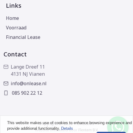
Links
Home
Voorraad
Financial Lease
Contact
Lange Dreef 11
4131 NJ Vianen
info@onlease.nl
085 902 22 12
This website makes use of cookies to enhance browsing experience and
Copyright © 2026 - OnLease
provide additional functionality.
Details
Website ontwikkeld door
Flentem B.V.