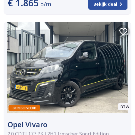
€ 1.865
p/m
Bekijk deal
BTW
Opel Vivaro
2.0 CDTI 177 PK L2H1 Irmscher Sport Edition