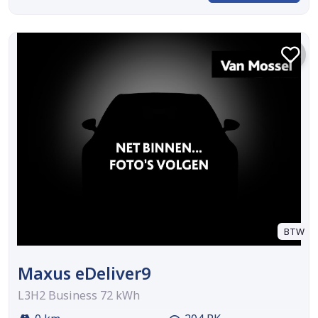
BTW
Maxus eDeliver9
L3H2 Business 72 kWh