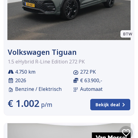
BTW
Volkswagen Tiguan
1.5 eHybrid R-Line Edition 272 PK
4.750 km
272 PK
2026
€ 63.900,-
Benzine / Elektrisch
Automaat
€ 1.002
p/m
Bekijk deal