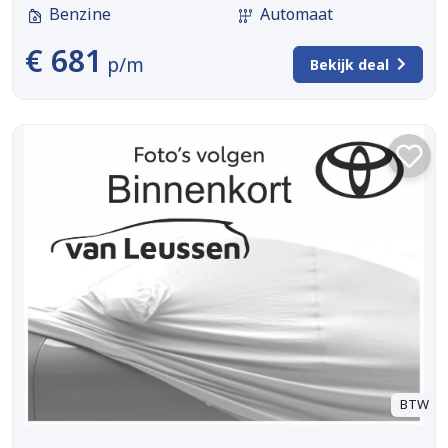
Benzine
Automaat
€ 681
p/m
Bekijk deal
BTW