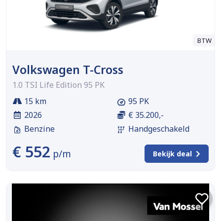
BTW
Volkswagen T-Cross
1.0 TSI Life Edition 95 PK
15 km
95 PK
2026
€ 35.200,-
Benzine
Handgeschakeld
€ 552
p/m
Bekijk deal