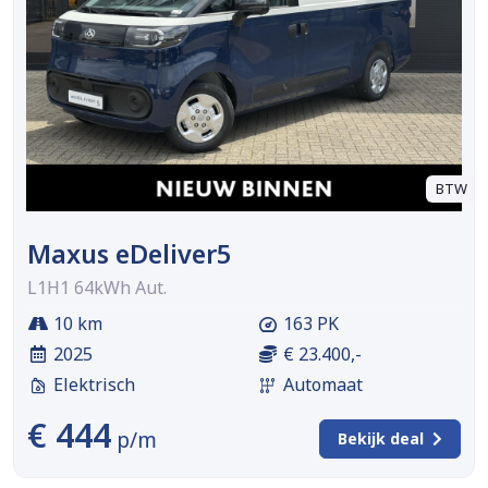
BTW
Maxus eDeliver5
L1H1 64kWh Aut.
10 km
163 PK
2025
€ 23.400,-
Elektrisch
Automaat
€ 444
p/m
Bekijk deal