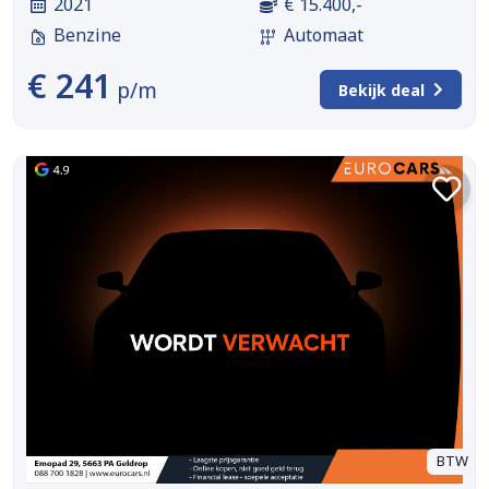
2021
€ 15.400,-
Benzine
Automaat
€ 241
p/m
Bekijk deal
BTW