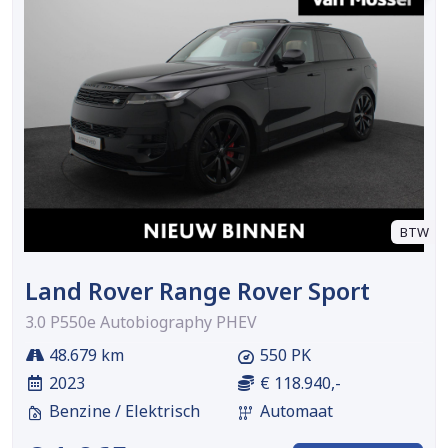
BTW
Land Rover Range Rover Sport
3.0 P550e Autobiography PHEV
48.679 km
550 PK
2023
€ 118.940,-
Benzine / Elektrisch
Automaat