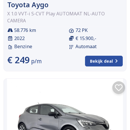
Toyota Aygo
X 1.0 VVT-i S-CVT Play AUTOMAAT NL-AUTO
CAMERA
58.776 km
72 PK
2022
€ 15.900,-
Benzine
Automaat
€ 249
p/m
Bekijk deal