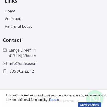
Links
Home
Voorraad
Financial Lease
Contact
Lange Dreef 11
4131 NJ Vianen
info@onlease.nl
085 902 22 12
This website makes use of cookies to enhance browsing experience and
Copyright © 2026 - OnLease
provide additional functionality.
Details
Website ontwikkeld door
Flentem B.V.
Allow cookies