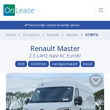
Persoonlijk contact & eerlijk advies
Home
Occasions
Renault
Master
V73PTX
Renault Master
2.3 L4H2 Navi AC Euro6!
2023
132.691 km
Handgeschakeld
Diesel