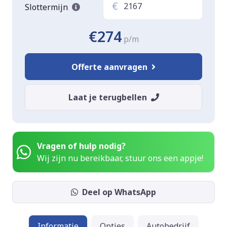
€
Slottermijn
€274
p/m
Offerte aanvragen
Laat je terugbellen
Vragen of hulp nodig?
Wij zijn nu bereikbaar, stuur ons een appje!
Deel op WhatsApp
Informatie
Opties
Autobedrijf