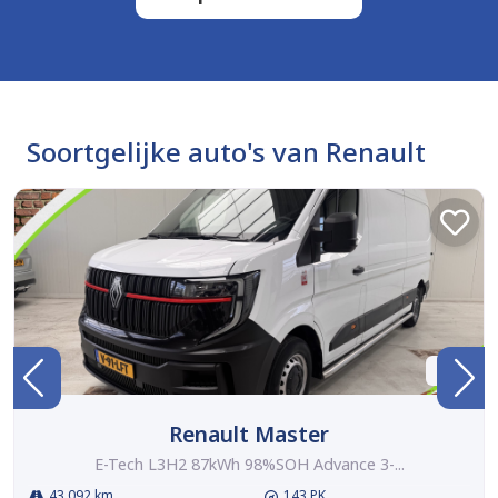
Soortgelijke auto's van Renault
BTW
Renault Master
E-Tech L3H2 87kWh 98%SOH Advance 3-...
43.092 km
143 PK