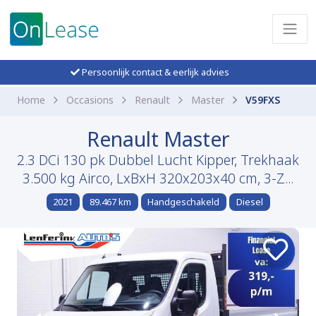
Persoonlijk contact & eerlijk advies
Home
Occasions
Renault
Master
V59FXS
Renault Master
2.3 DCi 130 pk Dubbel Lucht Kipper, Trekhaak
3.500 kg Airco, LxBxH 320x203x40 cm, 3-Z...
2021
89.467 km
Handgeschakeld
Diesel