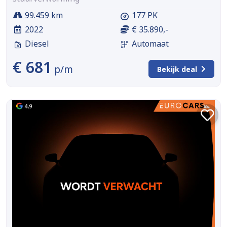
99.459 km
177 PK
2022
€ 35.890,-
Diesel
Automaat
€ 681
p/m
Bekijk deal