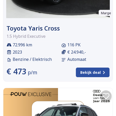
Marge
Toyota Yaris Cross
1.5 Hybrid Executive
72.996 km
116 PK
2023
€ 24.940,-
Benzine / Elektrisch
Automaat
€ 473
p/m
Bekijk deal