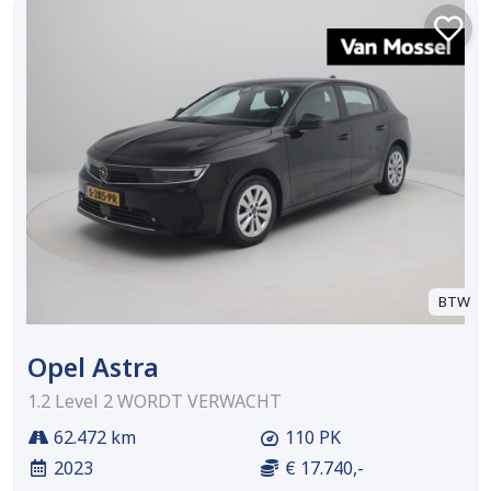
BTW
Opel Astra
1.2 Level 2 WORDT VERWACHT
62.472 km
110 PK
2023
€ 17.740,-