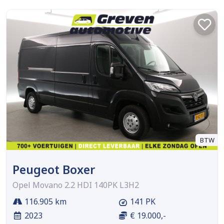
BTW
Peugeot Boxer
Opel Movano 2.2 HDI 140PK L3H2
116.905 km
141 PK
2023
€ 19.000,-