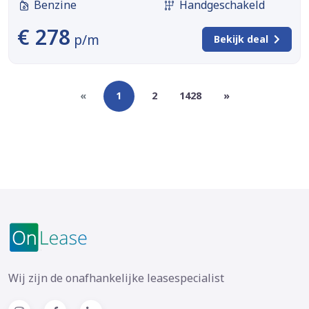
Benzine
Handgeschakeld
€ 278
p/m
Bekijk deal
«
1
2
1428
»
Wij zijn de onafhankelijke leasespecialist