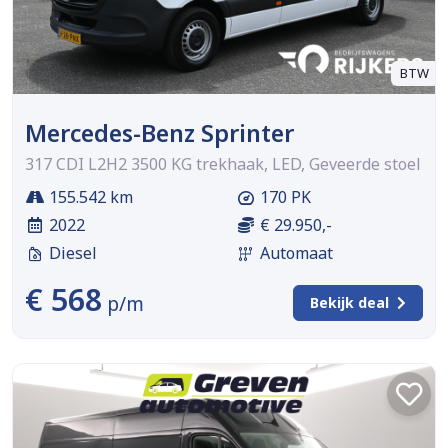
BTW
Mercedes-Benz Sprinter
317 CDI L2H2 3500 KG trekhaak, LED, Geveerde stoel
155.542 km
170 PK
2022
€ 29.950,-
Diesel
Automaat
€ 568
p/m
Bekijk deal