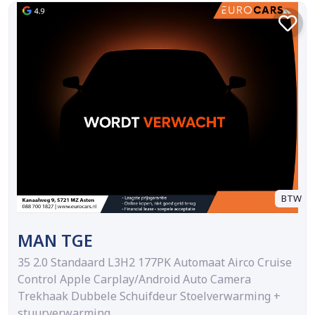
BTW
MAN TGE
35 2.0 Standaard L3H2 177PK Automaat Airco Cruise
Control Apple Carplay/Android Auto Camera
Trekhaak Dubbele Schuifdeur Stoelverwarming +
stuurverwarming