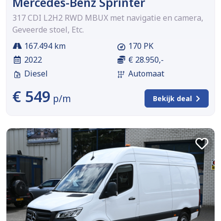
Mercedes-Benz Sprinter
317 CDI L2H2 RWD MBUX met navigatie en camera,
Geveerde stoel, Etc.
167.494 km
170 PK
2022
€ 28.950,-
Diesel
Automaat
€ 549
p/m
Bekijk deal