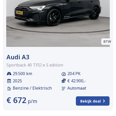
BTW
Audi A3
Sportback 40 TFSI e S edition
29.500 km
204 PK
2025
€ 42.900,-
Benzine / Elektrisch
Automaat
€ 672
p/m
Bekijk deal