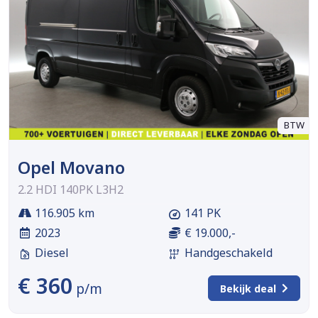
BTW
Opel Movano
2.2 HDI 140PK L3H2
116.905 km
141 PK
2023
€ 19.000,-
Diesel
Handgeschakeld
€ 360
p/m
Bekijk deal