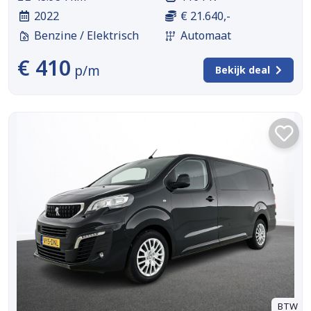
2022
€ 21.640,-
Benzine / Elektrisch
Automaat
€ 410
p/m
Bekijk deal
BTW