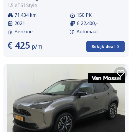
1.5 eTSI Style
71.434 km
150 PK
2021
€ 22.400,-
Benzine
Automaat
€ 425
p/m
Bekijk deal