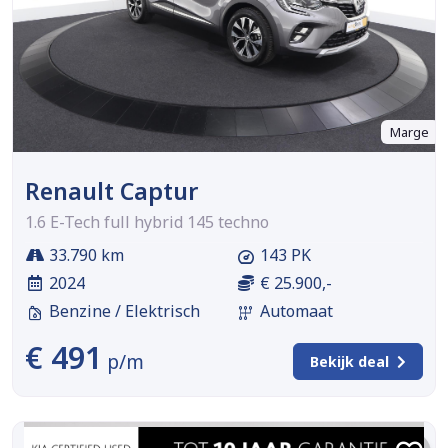
Marge
Renault Captur
1.6 E-Tech full hybrid 145 techno
33.790 km
143 PK
2024
€ 25.900,-
Benzine / Elektrisch
Automaat
€ 491
p/m
Bekijk deal