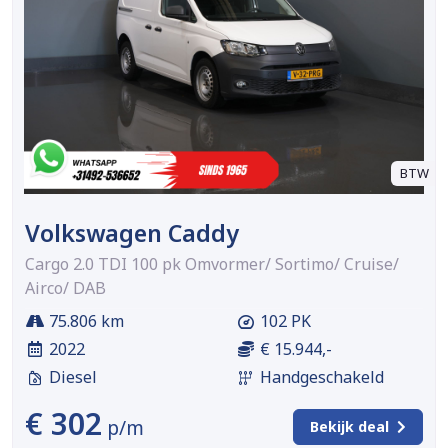
BTW
Volkswagen Caddy
Cargo 2.0 TDI 100 pk Omvormer/ Sortimo/ Cruise/
Airco/ DAB
75.806 km
102 PK
2022
€ 15.944,-
Diesel
Handgeschakeld
€ 302
p/m
Bekijk deal