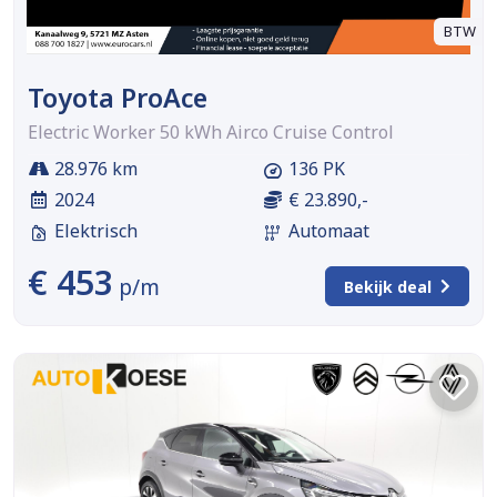
BTW
Toyota ProAce
Electric Worker 50 kWh Airco Cruise Control
28.976 km
136 PK
2024
€ 23.890,-
Elektrisch
Automaat
€ 453
p/m
Bekijk deal