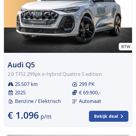
BTW
Audi Q5
2.0 TFSI 299pk e-hybrid Quattro S edition
25.507 km
299 PK
2025
€ 69.900,-
Benzine / Elektrisch
Automaat
€ 1.096
p/m
Bekijk deal