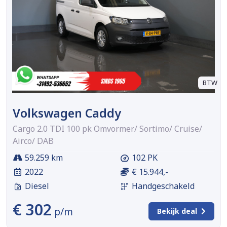
BTW
Volkswagen Caddy
Cargo 2.0 TDI 100 pk Omvormer/ Sortimo/ Cruise/
Airco/ DAB
59.259 km
102 PK
2022
€ 15.944,-
Diesel
Handgeschakeld
€ 302
p/m
Bekijk deal