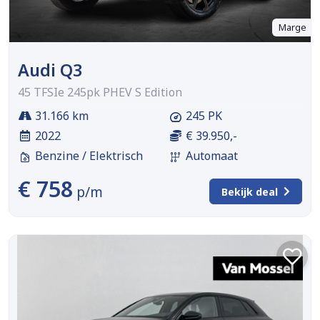
Marge
Audi Q3
45 TFSIe 245pk PHEV S Edition
31.166 km
245 PK
2022
€ 39.950,-
Benzine / Elektrisch
Automaat
€ 758
p/m
Bekijk deal