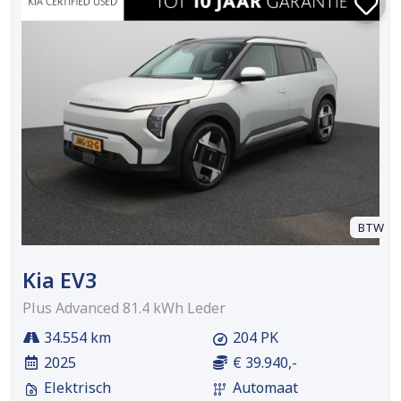
BTW
Kia EV3
Plus Advanced 81.4 kWh Leder
34.554 km
204 PK
2025
€ 39.940,-
Elektrisch
Automaat