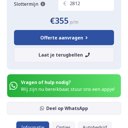
€
Slottermijn
€355
p/m
Offerte aanvragen
Laat je terugbellen
Vragen of hulp nodig?
Wij zijn nu bereikbaar, stuur ons een appje!
Deel op WhatsApp
Informatie
Opties
Autobedrijf