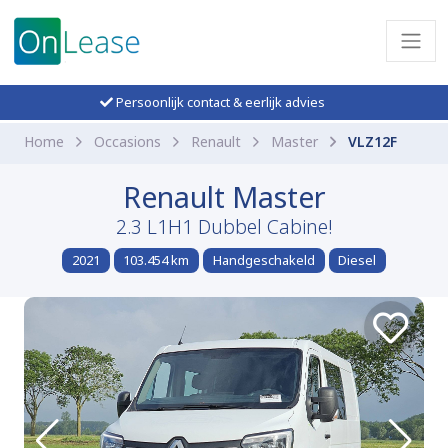
Persoonlijk contact & eerlijk advies
Home
Occasions
Renault
Master
VLZ12F
Renault Master
2.3 L1H1 Dubbel Cabine!
2021
103.454 km
Handgeschakeld
Diesel