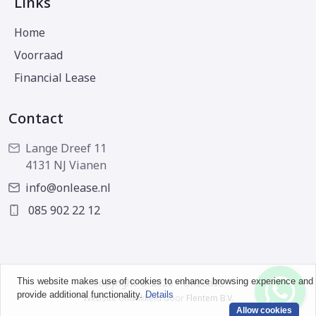
Links
Home
Voorraad
Financial Lease
Contact
Lange Dreef 11
4131 NJ Vianen
info@onlease.nl
085 902 22 12
This website makes use of cookies to enhance browsing experience and
Copyright © 2026 - OnLease
provide additional functionality.
Details
Website ontwikkeld door
Flentem B.V.
Allow cookies