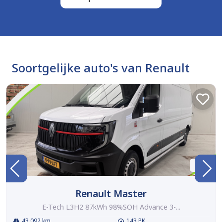
Soortgelijke auto's van Renault
BTW
Renault Master
E-Tech L3H2 87kWh 98%SOH Advance 3-...
43.092 km
143 PK