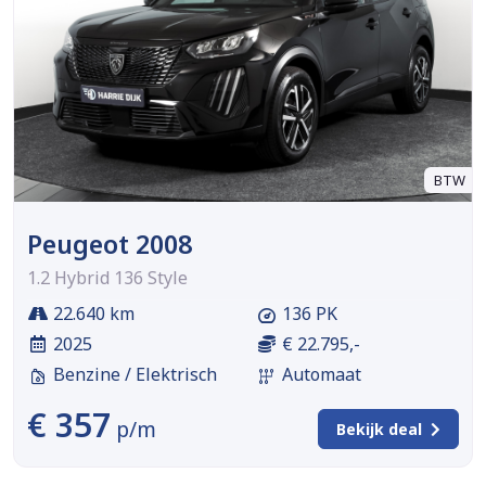
BTW
Peugeot 2008
1.2 Hybrid 136 Style
22.640 km
136 PK
2025
€ 22.795,-
Benzine / Elektrisch
Automaat
€ 357
p/m
Bekijk deal