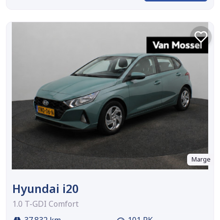
Marge
Hyundai i20
1.0 T-GDI Comfort
37.832 km
101 PK