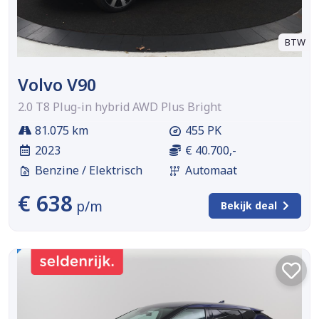
BTW
Volvo V90
2.0 T8 Plug-in hybrid AWD Plus Bright
81.075 km
455 PK
2023
€ 40.700,-
Benzine / Elektrisch
Automaat
€ 638
p/m
Bekijk deal