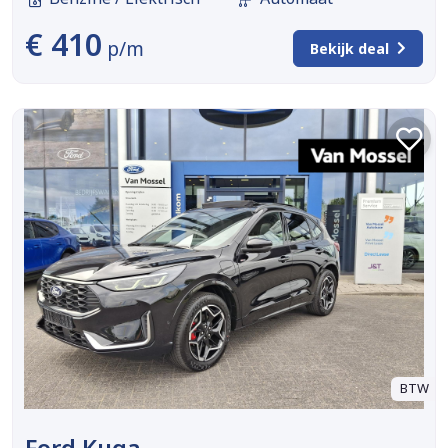
€ 410
p/m
Bekijk deal
BTW
Ford Kuga