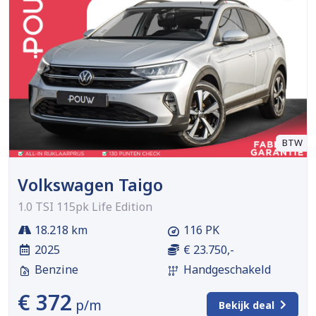
BTW
Volkswagen Taigo
1.0 TSI 115pk Life Edition
18.218 km
116 PK
2025
€ 23.750,-
Benzine
Handgeschakeld
€ 372
p/m
Bekijk deal