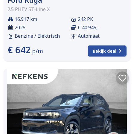
2.5 PHEV ST-Line X
16.917 km
242 PK
2025
€ 40.945,-
Benzine / Elektrisch
Automaat
€ 642
p/m
Bekijk deal