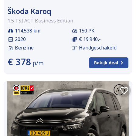
Škoda Karoq
1.5 TSI ACT Business Edition
114.538 km
150 PK
2020
€ 19.940,-
Benzine
Handgeschakeld
€ 378
p/m
Bekijk deal