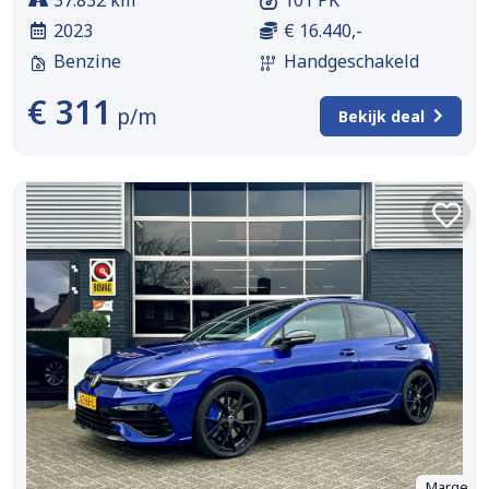
2023
€ 16.440,-
Benzine
Handgeschakeld
€ 311
p/m
Bekijk deal
Marge