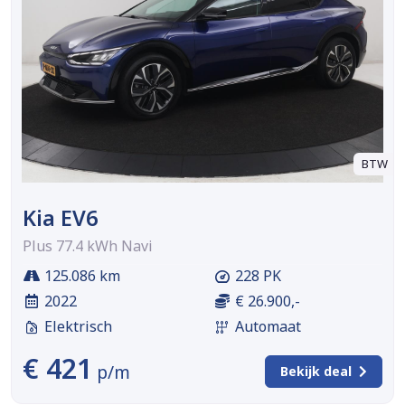
BTW
Kia EV6
Plus 77.4 kWh Navi
125.086 km
228 PK
2022
€ 26.900,-
Elektrisch
Automaat
€ 421
p/m
Bekijk deal