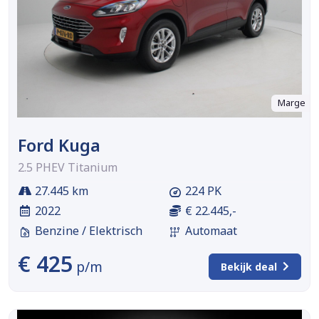
Marge
Ford Kuga
2.5 PHEV Titanium
27.445 km
224 PK
2022
€ 22.445,-
Benzine / Elektrisch
Automaat
€ 425
p/m
Bekijk deal