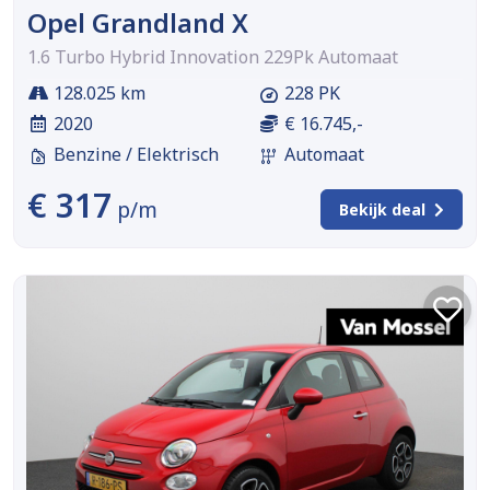
Opel Grandland X
1.6 Turbo Hybrid Innovation 229Pk Automaat
128.025 km
228 PK
2020
€ 16.745,-
Benzine / Elektrisch
Automaat
€ 317
p/m
Bekijk deal