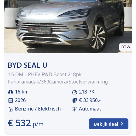
BTW
BYD SEAL U
1.5 DM-i PHEV FWD Boost 218pk
Panoramadak/360Camera/Stoelverwarming
16 km
218 PK
2026
€ 33.950,-
Benzine / Elektrisch
Automaat
€ 532
p/m
Bekijk deal