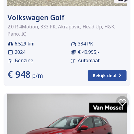
Volkswagen Golf
2.0 R 4Motion, 333 PK, Akrapovic, Head Up, H&K,
Pano, IQ
6.529 km
334 PK
2024
€ 49.995,-
Benzine
Automaat
€ 948
p/m
Bekijk deal