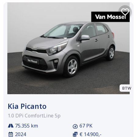
BTW
Kia Picanto
1.0 DPi ComfortLine 5p
75.355 km
67 PK
2024
€ 14.900,-