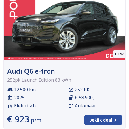
BTW
Audi Q6 e-tron
252pk Launch Edition 83 kWh
12.500 km
252 PK
2025
€ 58.900,-
Elektrisch
Automaat
€ 923
p/m
Bekijk deal