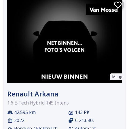
Marge
Renault Arkana
1.6 E-Tech Hybrid 145 Intens
42.595 km
143 PK
2022
€ 21.640,-
Benzine / Elektrisch
Automaat