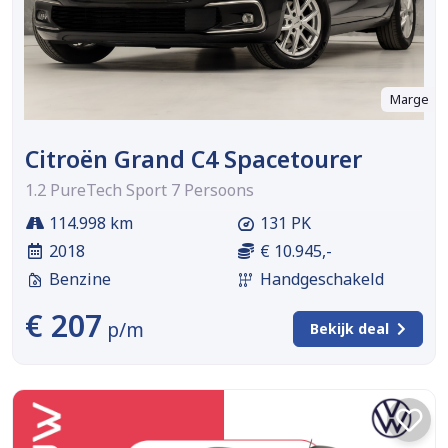
Marge
Citroën Grand C4 Spacetourer
1.2 PureTech Sport 7 Persoons
114.998 km
131 PK
2018
€ 10.945,-
Benzine
Handgeschakeld
€ 207
p/m
Bekijk deal