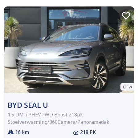
BTW
BYD SEAL U
1.5 DM-i PHEV FWD Boost 218pk
Stoelverwarming/360Camera/Panoramadak
16 km
218 PK