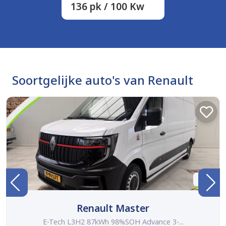
136 pk / 100 Kw
Soortgelijke auto's van Renault
BTW
Renault Master
E-Tech L3H2 87kWh 98%SOH Advance 3-...