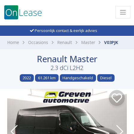
Persoonlijk contact & eerlijk advies
Home
Occasions
Renault
Master
V03PJK
Renault Master
2.3 dCi L2H2
2022
61.261 km
Handgeschakeld
Diesel