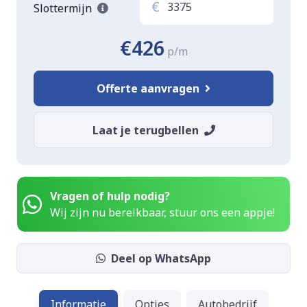
€
Slottermijn
€426
p/m
Offerte aanvragen
Laat je terugbellen
Vragen of hulp nodig?
Wij zijn nu bereikbaar, stuur ons een appje!
Deel op WhatsApp
Informatie
Opties
Autobedrijf