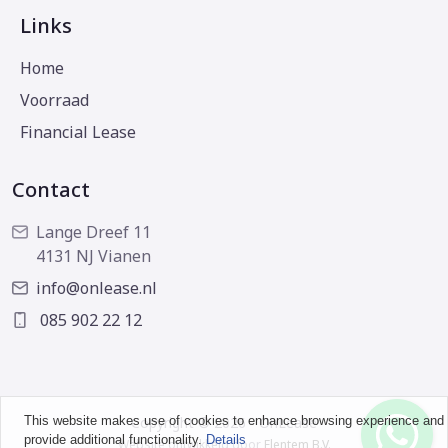
Links
Home
Voorraad
Financial Lease
Contact
Lange Dreef 11
4131 NJ Vianen
info@onlease.nl
085 902 22 12
This website makes use of cookies to enhance browsing experience and
Copyright © 2026 - OnLease
provide additional functionality.
Details
Website ontwikkeld door
Flentem B.V.