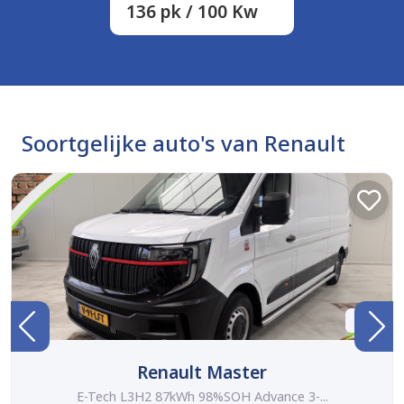
136 pk / 100 Kw
Soortgelijke auto's van Renault
BTW
Renault Master
E-Tech L3H2 87kWh 98%SOH Advance 3-...