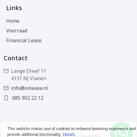
Links
Home
Voorraad
Financial Lease
Contact
Lange Dreef 11
4131 NJ Vianen
info@onlease.nl
085 902 22 12
This website makes use of cookies to enhance browsing experience and
Copyright © 2026 - OnLease
provide additional functionality.
Details
Website ontwikkeld door
Flentem B.V.