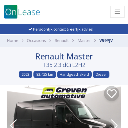
Persoonlijk contact & eerlijk advies
Home
Occasions
Renault
Master
V59PJV
Renault Master
T35 2.3 dCi L2H2
2023
83.425 km
Handgeschakeld
Diesel