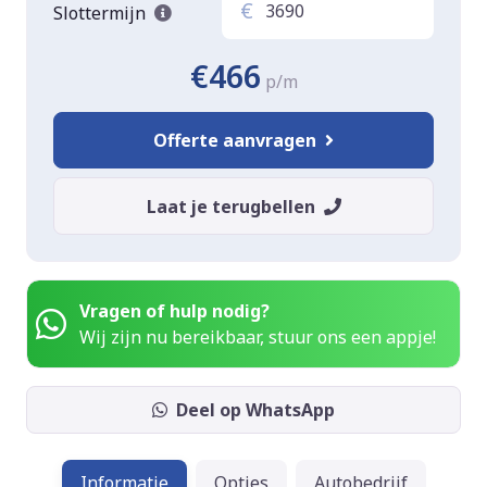
€
Slottermijn
€466
p/m
Offerte aanvragen
Laat je terugbellen
Vragen of hulp nodig?
Wij zijn nu bereikbaar, stuur ons een appje!
Deel op WhatsApp
Informatie
Opties
Autobedrijf