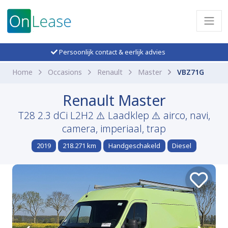
Persoonlijk contact & eerlijk advies
Home
Occasions
Renault
Master
VBZ71G
Renault Master
T28 2.3 dCi L2H2 ⚠️ Laadklep ⚠️ airco, navi,
camera, imperiaal, trap
2019
218.271 km
Handgeschakeld
Diesel