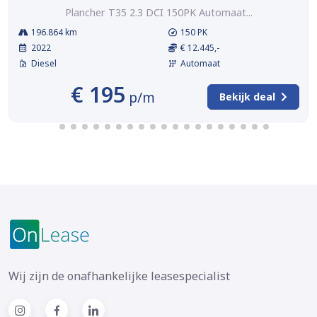
Plancher T35 2.3 DCI 150PK Automaat...
196.864 km
150 PK
2022
€ 12.445,-
Diesel
Automaat
€ 195
p/m
Bekijk deal
Wij zijn de onafhankelijke leasespecialist