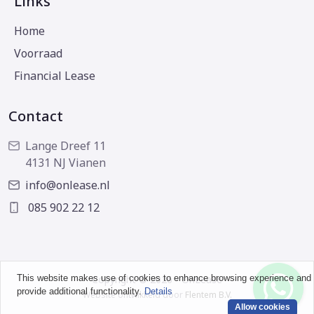
Links
Home
Voorraad
Financial Lease
Contact
Lange Dreef 11
4131 NJ Vianen
info@onlease.nl
085 902 22 12
This website makes use of cookies to enhance browsing experience and
Copyright © 2026 - OnLease
provide additional functionality.
Details
Website ontwikkeld door
Flentem B.V.
Allow cookies