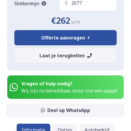
€
Slottermijn
€262
p/m
Offerte aanvragen
Laat je terugbellen
Vragen of hulp nodig?
Wij zijn nu bereikbaar, stuur ons een appje!
Deel op WhatsApp
Informatie
Opties
Autobedrijf