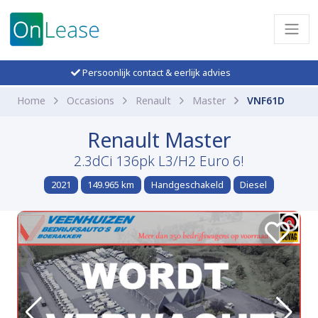
Persoonlijk contact & eerlijk advies
Home
Occasions
Renault
Master
VNF61D
Renault Master
2.3dCi 136pk L3/H2 Euro 6!
2021
149.965 km
Handgeschakeld
Diesel