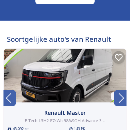
Soortgelijke auto's van Renault
BTW
Renault Master
E-Tech L3H2 87kWh 98%SOH Advance 3-...
43.092 km
143 PK