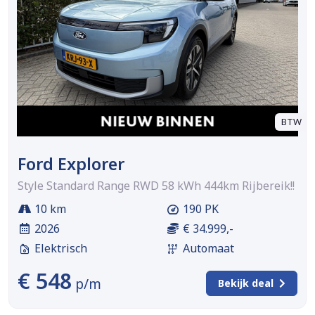
BTW
Ford Explorer
Style Standard Range RWD 58 kWh 444km Rijbereik!!
10 km
190 PK
2026
€ 34.999,-
Elektrisch
Automaat
€ 548
p/m
Bekijk deal