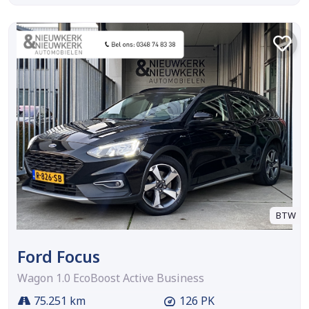
BTW
Ford Focus
Wagon 1.0 EcoBoost Active Business
75.251 km
126 PK