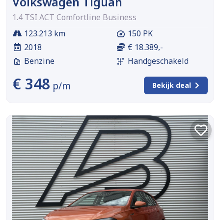
Volkswagen Tiguan
1.4 TSI ACT Comfortline Business
123.213 km
150 PK
2018
€ 18.389,-
Benzine
Handgeschakeld
€ 348
p/m
Bekijk deal