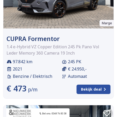
Marge
CUPRA Formentor
1.4 e-Hybrid VZ Copper Edition 245 Pk Pano Vol
Leder Memory 360 Camera 19 Inch
97.842 km
245 PK
2021
€ 24.950,-
Benzine / Elektrisch
Automaat
€ 473
p/m
Bekijk deal