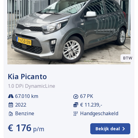
BTW
Kia Picanto
1.0 DPi DynamicLine
67.010 km
67 PK
2022
€ 11.239,-
Benzine
Handgeschakeld
€ 176
p/m
Bekijk deal