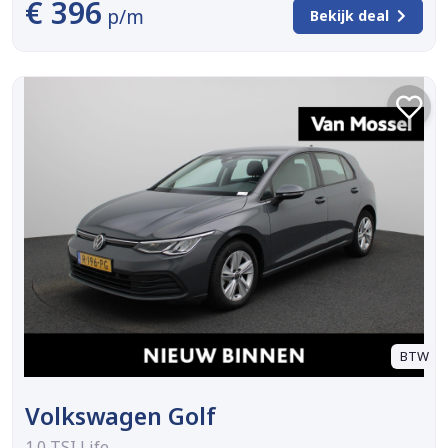
€ 396
p/m
Bekijk deal
BTW
Volkswagen Golf
1.0 TSI Life