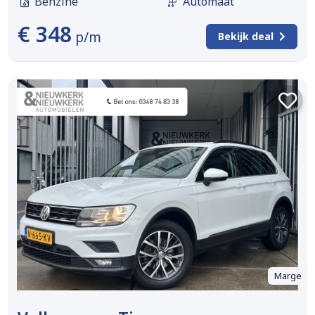
Benzine
Automaat
€ 348
p/m
Bekijk deal
Marge