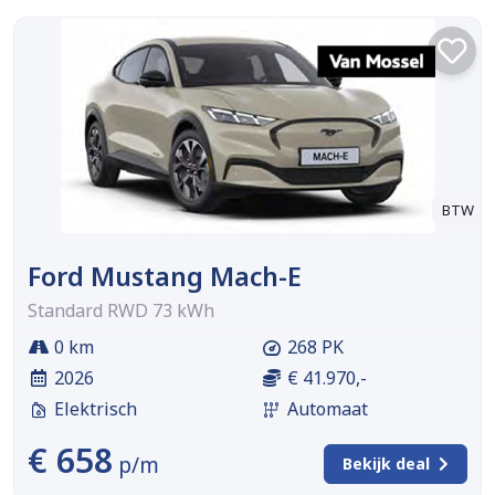
BTW
Ford Mustang Mach-E
Standard RWD 73 kWh
0 km
268 PK
2026
€ 41.970,-
Elektrisch
Automaat
€ 658
p/m
Bekijk deal