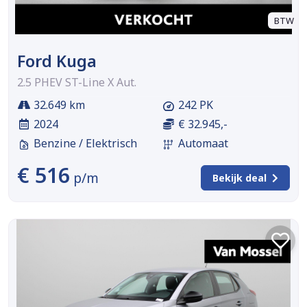
BTW
Ford Kuga
2.5 PHEV ST-Line X Aut.
32.649 km
242 PK
2024
€ 32.945,-
Benzine / Elektrisch
Automaat
€ 516
p/m
Bekijk deal