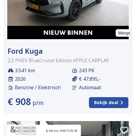
Marge
Ford Kuga
2.5 PHEV BlueCruise Edition APPLE CARPLAY
3.541 km
243 PK
2026
€ 47.895,-
Benzine / Elektrisch
Automaat
€ 908
p/m
Bekijk deal