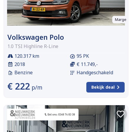
Marge
Volkswagen Polo
1.0 TSI Highline R-Line
120.317 km
95 PK
2018
€ 11.749,-
Benzine
Handgeschakeld
€ 222
p/m
Bekijk deal