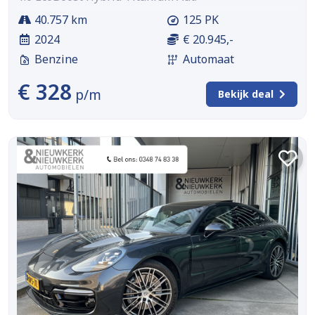
40.757 km
125 PK
2024
€ 20.945,-
Benzine
Automaat
€ 328
p/m
Bekijk deal