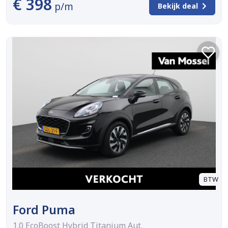
€ 398
p/m
Bekijk deal
BTW
Ford Puma
1.0 EcoBoost Hybrid Titanium Aut.