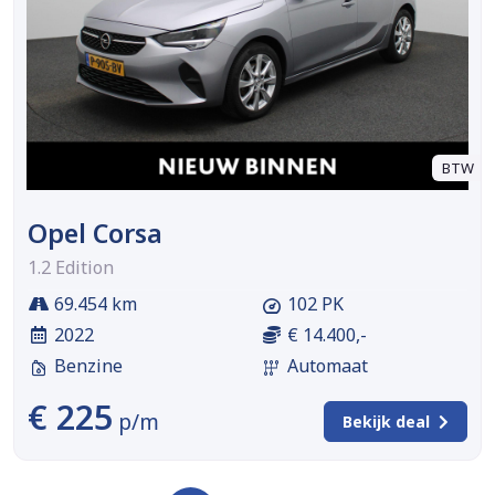
BTW
Opel Corsa
1.2 Edition
69.454 km
102 PK
2022
€ 14.400,-
Benzine
Automaat
€ 225
p/m
Bekijk deal