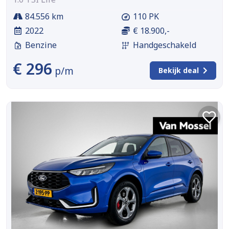
84.556 km
110 PK
2022
€ 18.900,-
Benzine
Handgeschakeld
€ 296
p/m
Bekijk deal