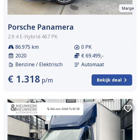
Marge
Porsche Panamera
2.9 4 E-Hybrid 467 PK
86.975 km
0 PK
2020
€ 69.499,-
Benzine / Elektrisch
Automaat
€ 1.318
p/m
Bekijk deal