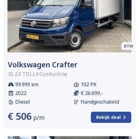
BTW
Volkswagen Crafter
35 2.0 TDI L4 Comfortline
99.999 km
102 PK
2022
€ 26.699,-
Diesel
Handgeschakeld
€ 506
p/m
Bekijk deal