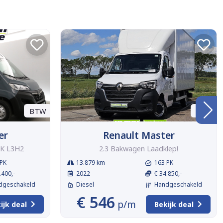
BTW
BTW
er
Renault Master
PK L3H2
2.3 Bakwagen Laadklep!
PK
13.879 km
163 PK
.400,-
2022
€ 34.850,-
dgeschakeld
Diesel
Handgeschakeld
€ 546
p/m
ijk deal
Bekijk deal