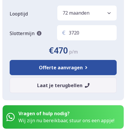
Looptijd
€
Slottermijn
€470
p/m
Offerte aanvragen
Laat je terugbellen
Vragen of hulp nodig?
Wij zijn nu bereikbaar, stuur ons een appje!