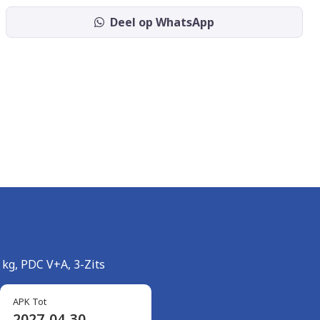
Deel op WhatsApp
 kg, PDC V+A, 3-Zits
APK Tot
2027-04-30