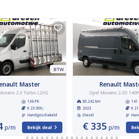
BTW
enault Master
Renault Mast
Movano 2.3 Turbo L2H2
Opel Movano 2.2D 140
136 PK
85.242 km
141 
€ 23.900,-
2023
€ 21
Handgeschakeld
Diesel
Han
4
€ 335
p/m
p/m
Bekijk deal
Bek