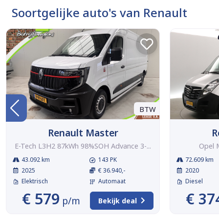
Soortgelijke auto's van Renault
BTW
Renault Master
R
E-Tech L3H2 87kWh 98%SOH Advance 3-...
Opel 
43.092 km
143 PK
72.609 km
2025
€ 36.940,-
2020
Elektrisch
Automaat
Diesel
€ 579
€ 37
p/m
Bekijk deal