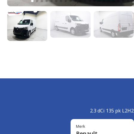
2.3 dCi 135 pk L2H2
Merk
Renault