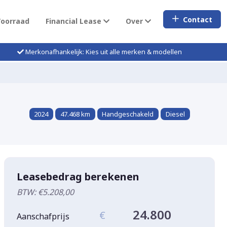
Contact
Voorraad
Financial Lease
Over
Merkonafhankelijk: Kies uit alle merken & modellen
2024
47.468 km
Handgeschakeld
Diesel
Leasebedrag berekenen
BTW: €5.208,00
24.800
€
Aanschafprijs