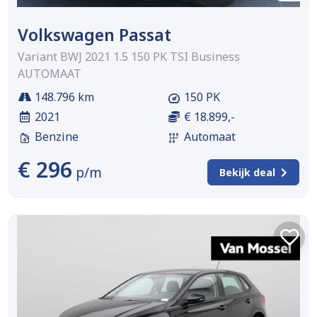
Volkswagen Passat
Variant BWJ 2021 1.5 150 PK TSI Business
AUTOMAAT
148.796 km
150 PK
2021
€ 18.899,-
Benzine
Automaat
€ 296
p/m
Bekijk deal