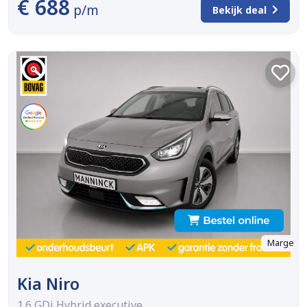
€ 688
p/m
Bekijk deal
Marge
Kia Niro
1.6 GDi Hybrid executive