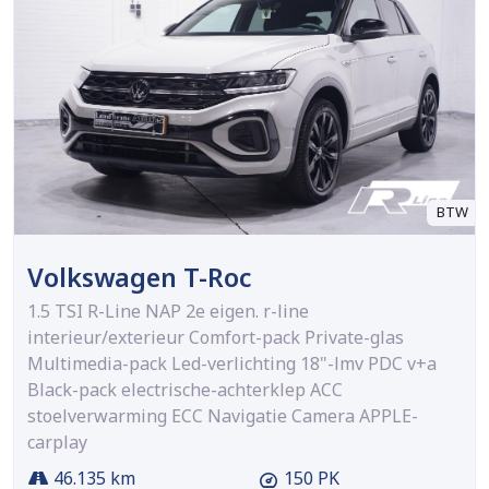
BTW
Volkswagen T-Roc
1.5 TSI R-Line NAP 2e eigen. r-line
interieur/exterieur Comfort-pack Private-glas
Multimedia-pack Led-verlichting 18"-lmv PDC v+a
Black-pack electrische-achterklep ACC
stoelverwarming ECC Navigatie Camera APPLE-
carplay
46.135 km
150 PK