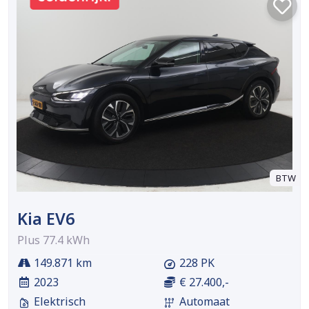
BTW
Kia EV6
Plus 77.4 kWh
149.871 km
228 PK
2023
€ 27.400,-
Elektrisch
Automaat