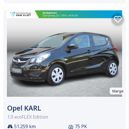
Marge
Opel KARL
1.0 ecoFLEX Edition
51.259 km
75 PK