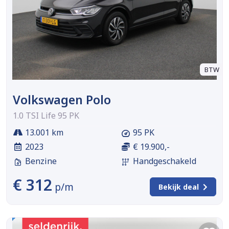
BTW
Volkswagen Polo
1.0 TSI Life 95 PK
13.001 km
95 PK
2023
€ 19.900,-
Benzine
Handgeschakeld
€ 312
p/m
Bekijk deal