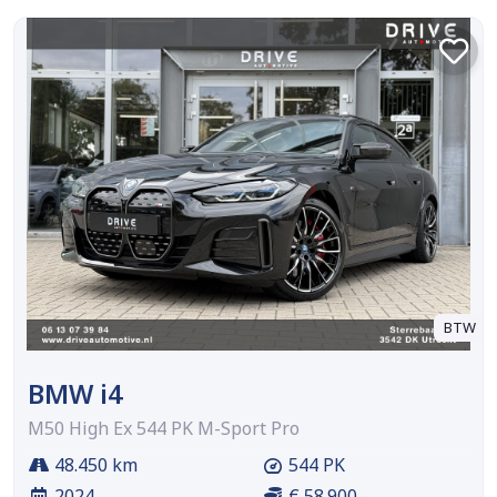
BTW
BMW i4
M50 High Ex 544 PK M-Sport Pro
48.450 km
544 PK
2024
€ 58.900,-