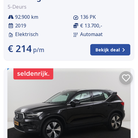
5-Deurs
92.900 km
136 PK
2019
€ 13.700,-
Elektrisch
Automaat
€ 214
p/m
Bekijk deal