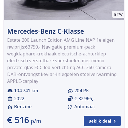
BTW
Mercedes-Benz C-Klasse
Estate 200 Launch Edition AMG Line NAP 1e eigen.
nw.prijs:63750.- Navigatie premium-pack
wegklapbare-trekhaak electrische-achterklep
electrisch verstelbare voorstoelen met memo
private-glas ECC led-verlichting ACC 360-camera
DAB-ontvangst kevlar-inlegdelen stoelverwarming
APPLE-carplay
104.741 km
204 PK
2022
€ 32.966,-
Benzine
Automaat
€ 516
p/m
Bekijk deal