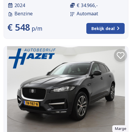
2024
€ 34.966,-
Benzine
Automaat
€ 548
p/m
Bekijk deal
Marge