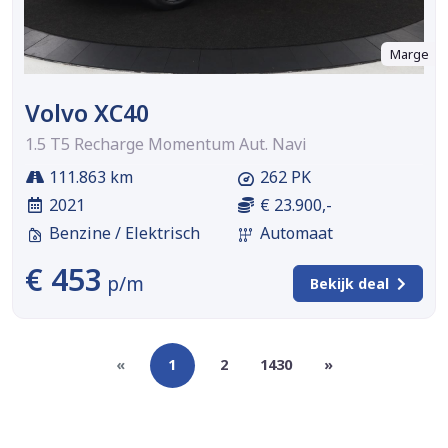
Marge
Volvo XC40
1.5 T5 Recharge Momentum Aut. Navi
111.863 km
262 PK
2021
€ 23.900,-
Benzine / Elektrisch
Automaat
€ 453
p/m
Bekijk deal
«
1
2
1430
»