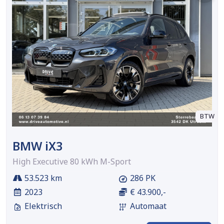
BTW
BMW iX3
High Executive 80 kWh M-Sport
53.523 km
286 PK
2023
€ 43.900,-
Elektrisch
Automaat