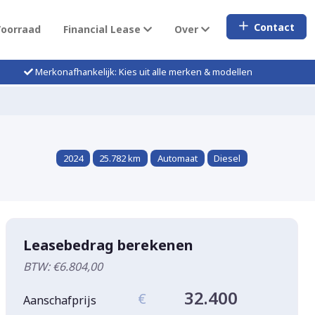
Contact
Voorraad
Financial Lease
Over
Merkonafhankelijk: Kies uit alle merken & modellen
2024
25.782 km
Automaat
Diesel
Leasebedrag berekenen
BTW: €6.804,00
32.400
€
Aanschafprijs