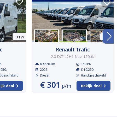
BTW
BTW
c
Renault Trafic
2.0 DCI L2H1 Navi 150pk!
K
69.828 km
150 PK
.950,-
2022
€ 19.250,-
dgeschakeld
Diesel
Handgeschakeld
€ 301
p/m
ijk deal
Bekijk deal