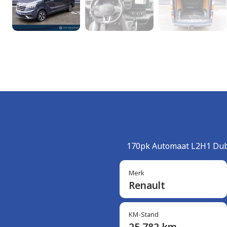
170pk Automaat L2H1 Dubb
Merk
Renault
KM-Stand
25.782 km