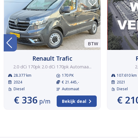
BTW
Renault Trafic
2.0 dCi 170pk 2.0 dCi 170pk Automaa...
2
28.377 km
170 PK
107.610 km
2024
€ 21.445,-
2021
Diesel
Automaat
Diesel
€ 336
€ 21
p/m
Bekijk deal