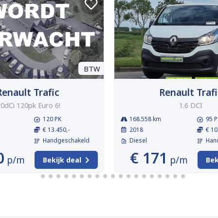
BTW
Renault Trafic
Renault Trafi
.0dCi 120pk Euro 6!
1.6 DCI
120 PK
168.558 km
95 P
€ 13.450,-
2018
€ 10
Handgeschakeld
Diesel
Han
0
€ 171
p/m
p/m
Bekijk deal
Bek