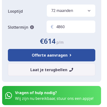
Looptijd
€
Slottermijn
€614
p/m
Offerte aanvragen
Laat je terugbellen
Vragen of hulp nodig?
Wij zijn nu bereikbaar, stuur ons een appje!