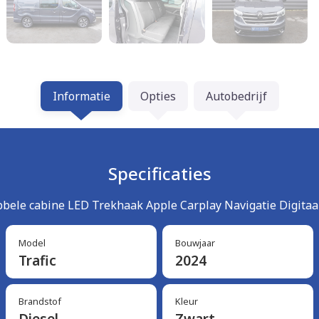
Informatie
Opties
Autobedrijf
Specificaties
ele cabine LED Trekhaak Apple Carplay Navigatie Digitaal
Model
Bouwjaar
Trafic
2024
Brandstof
Kleur
Diesel
Zwart