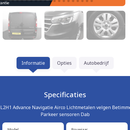
Informatie
Opties
Autobedrijf
Specificaties
0 L2H1 Advance Navigatie Airco Lichtmetalen velgen Betim
Parkeer sensoren Dab
Model
Bouwjaar