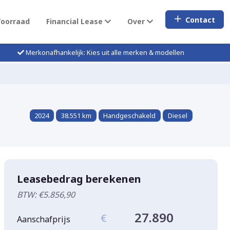
Contact
Voorraad
Financial Lease
Over
Merkonafhankelijk: Kies uit alle merken & modellen
2024
38.551 km
Handgeschakeld
Diesel
Leasebedrag berekenen
BTW: €5.856,90
27.890
€
Aanschafprijs