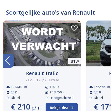
Soortgelijke auto's van Renault
BTW
Renault Trafic
2.0dCi 120pk Euro 6!
107.610 km
120 PK
168.558 km
2021
€ 13.450,-
2018
Diesel
Handgeschakeld
Diesel
€ 210
€ 17
p/m
Bekijk deal