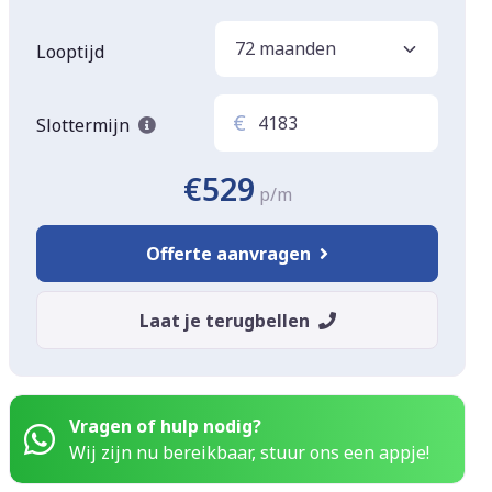
Looptijd
€
Slottermijn
€529
p/m
Offerte aanvragen
Laat je terugbellen
Vragen of hulp nodig?
Wij zijn nu bereikbaar, stuur ons een appje!