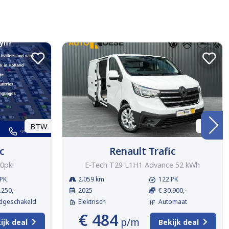
BTW
BTW
c
Renault Trafic
0pk!
E-Tech T29 L1H1 Advance 52 kWh
PK
2.059 km
122 PK
.250,-
2025
€ 30.900,-
dgeschakeld
Elektrisch
Automaat
€ 484
p/m
ijk deal
Bekijk deal