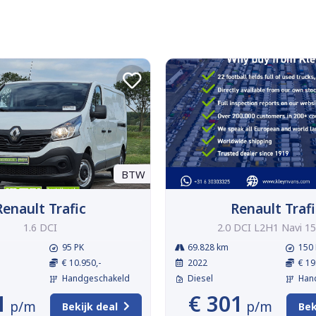
BTW
Renault Trafic
Renault Trafi
1.6 DCI
2.0 DCI L2H1 Navi 15
95 PK
69.828 km
150 
€ 10.950,-
2022
€ 19
Handgeschakeld
Diesel
Han
1
€ 301
p/m
p/m
Bekijk deal
Bek