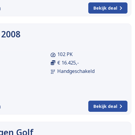
m
Bekijk deal
 2008
102 PK
€ 16.425,-
Handgeschakeld
m
Bekijk deal
gen Golf