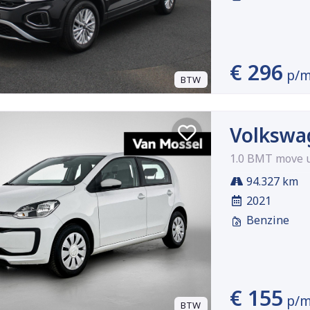
€ 296
p/
BTW
Volkswa
1.0 BMT move u
94.327 km
2021
Benzine
€ 155
p/
BTW