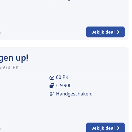
m
Bekijk deal
gen up!
p! 60 PK
60 PK
€ 9.900,-
Handgeschakeld
m
Bekijk deal