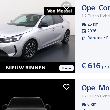
Opel Co
1.2 Turbo Hybr
25 km
2026
Benzine / El
€ 616
p/
Marge
Opel Mo
1.2 Turbo Hybr
0 km