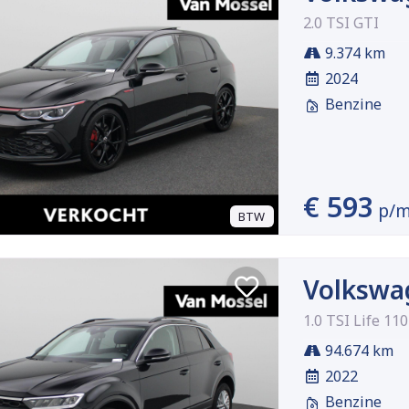
2.0 TSI GTI
9.374 km
2024
Benzine
€ 593
p/
BTW
Volkswa
1.0 TSI Life 11
94.674 km
2022
Benzine