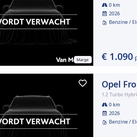
0 km
2026
Benzine / El
€ 1.090
Marge
Opel Fro
1.2 Turbo Hybr
0 km
2026
Benzine / El