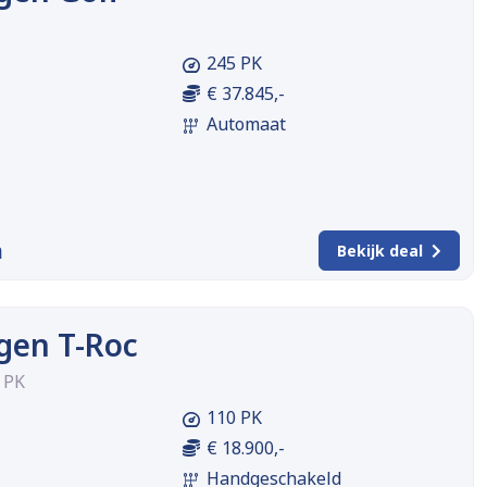
245 PK
€ 37.845,-
Automaat
m
Bekijk deal
gen T-Roc
0 PK
110 PK
€ 18.900,-
Handgeschakeld