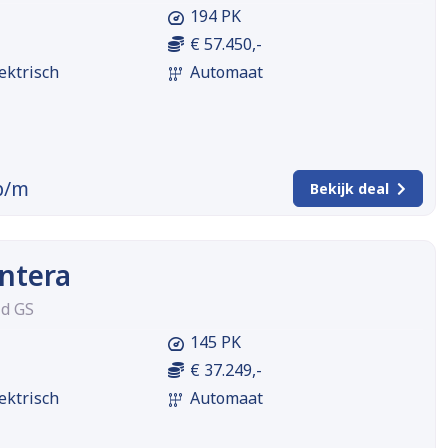
194 PK
€ 57.450,-
ektrisch
Automaat
p/m
Bekijk deal
ntera
id GS
145 PK
€ 37.249,-
ektrisch
Automaat