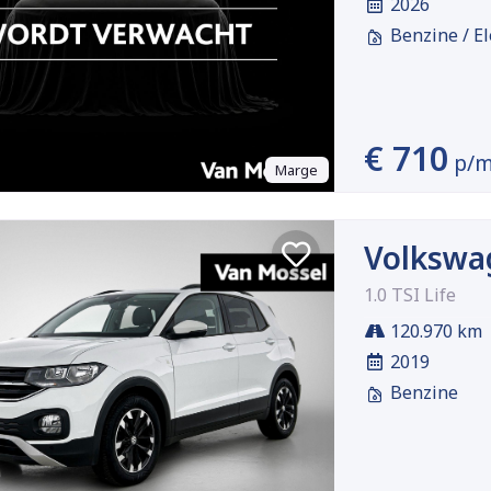
2026
Benzine / El
€ 710
p/
Marge
Volkswa
1.0 TSI Life
120.970 km
2019
Benzine