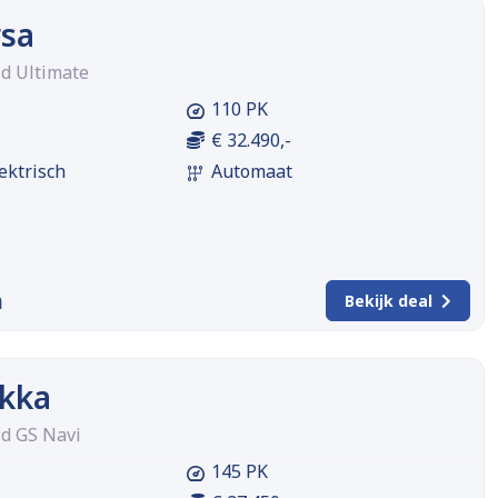
rsa
id Ultimate
110 PK
€ 32.490,-
ektrisch
Automaat
m
Bekijk deal
kka
id GS Navi
145 PK