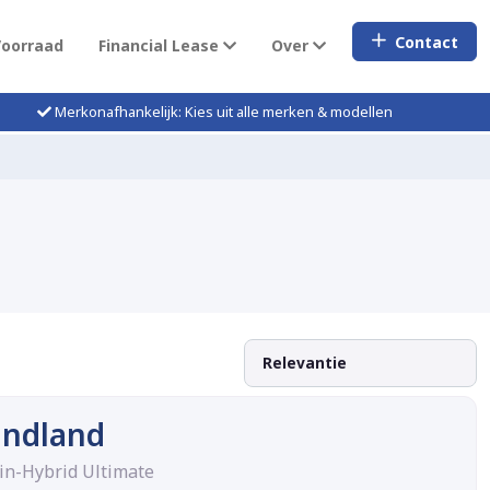
Contact
Voorraad
Financial Lease
Over
Merkonafhankelijk: Kies uit alle merken & modellen
andland
-in-Hybrid Ultimate