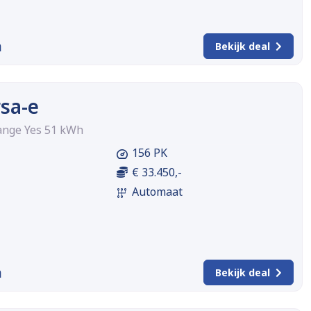
m
Bekijk deal
sa-e
Range Yes 51 kWh
156 PK
€ 33.450,-
Automaat
m
Bekijk deal