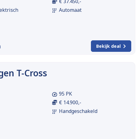
€ 37.450,-
ektrisch
Automaat
m
Bekijk deal
gen T-Cross
95 PK
€ 14.900,-
Handgeschakeld