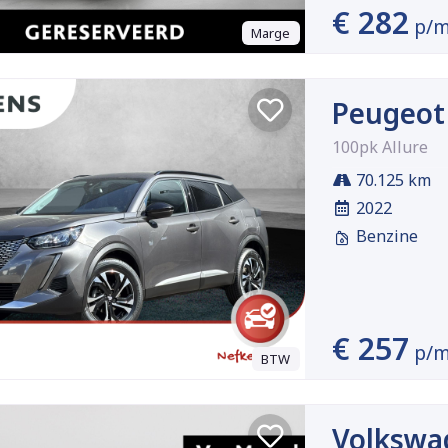
€ 282
p/
Marge
Peugeot
100pk Allure
70.125 km
2022
Benzine
€ 257
p/
BTW
Volkswa