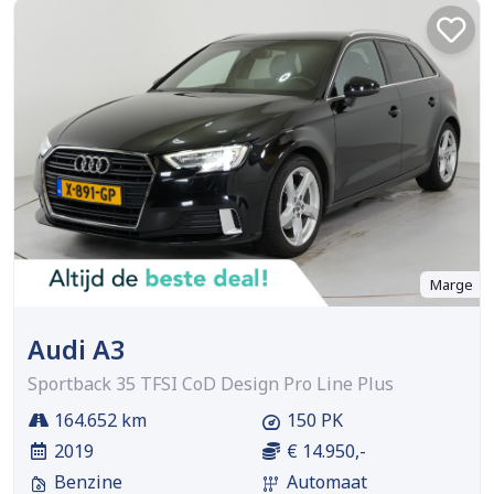
Marge
Audi A3
Sportback 35 TFSI CoD Design Pro Line Plus
164.652 km
150 PK
2019
€ 14.950,-
Benzine
Automaat