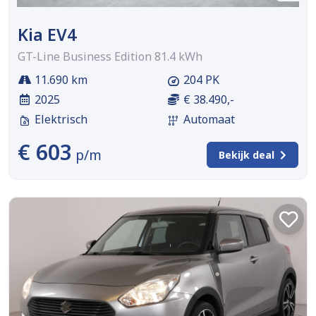
Kia EV4
GT-Line Business Edition 81.4 kWh
11.690 km
204 PK
2025
€ 38.490,-
Elektrisch
Automaat
€ 603
p/m
Bekijk deal