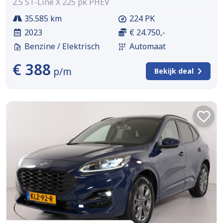
2.5 ST-Line X 225 pk PHEV
35.585 km
224 PK
2023
€ 24.750,-
Benzine / Elektrisch
Automaat
€ 388
p/m
Bekijk deal