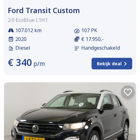
Ford Transit Custom
2.0 EcoBlue L1H1
107.012 km
107 PK
2020
€ 17.950,-
Diesel
Handgeschakeld
€ 340
p/m
Bekijk deal