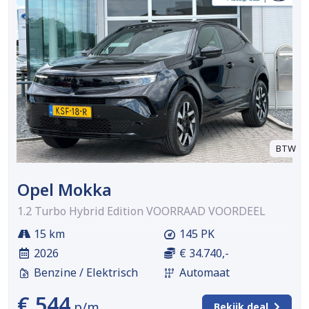
BTW
Opel Mokka
1.2 Turbo Hybrid Edition VOORRAAD VOORDEEL
15 km
145 PK
2026
€ 34.740,-
Benzine / Elektrisch
Automaat
€ 544
p/m
Bekijk deal