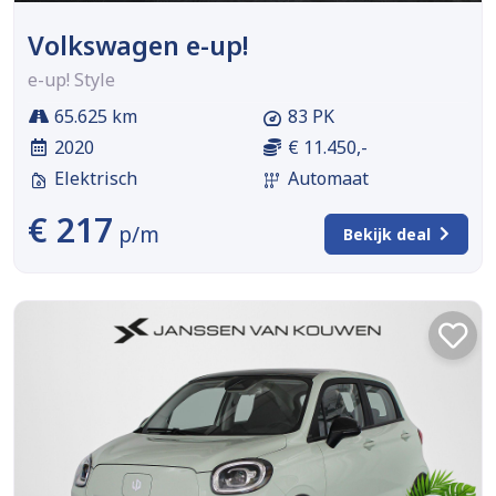
Volkswagen e-up!
e-up! Style
65.625 km
83 PK
2020
€ 11.450,-
Elektrisch
Automaat
€ 217
p/m
Bekijk deal