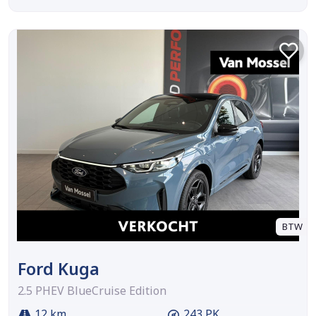
BTW
Ford Kuga
2.5 PHEV BlueCruise Edition
12 km
243 PK