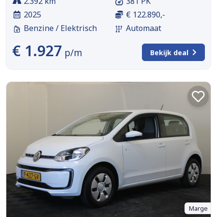
2.392 km
381 PK
2025
€ 122.890,-
Benzine / Elektrisch
Automaat
€ 1.927
p/m
Bekijk deal
Marge