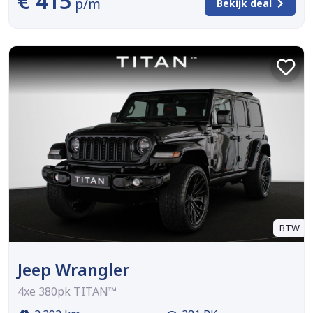
€ 415
p/m
Bekijk deal
BTW
Jeep Wrangler
4xe 380pk TITAN™