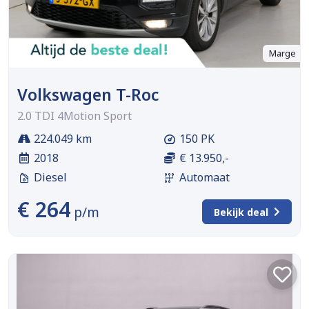
Marge
Volkswagen T-Roc
2.0 TDI 4Motion Sport
224.049 km
150 PK
2018
€ 13.950,-
Diesel
Automaat
€ 264
p/m
Bekijk deal