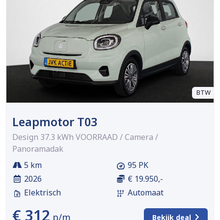
BTW
Leapmotor T03
Design 37.3 kWh VOORRAAD / Camera /
Panoramadak
5 km
95 PK
2026
€ 19.950,-
Elektrisch
Automaat
€ 312
p/m
Bekijk deal