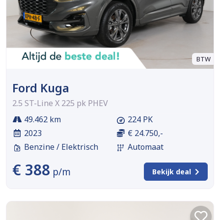
BTW
Ford Kuga
2.5 ST-Line X 225 pk PHEV
49.462 km
224 PK
2023
€ 24.750,-
Benzine / Elektrisch
Automaat
€ 388
p/m
Bekijk deal