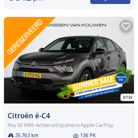
BTW
Citroën ë-C4
You 50 kWh Achteruitrijcamera Apple CarPlay
35.763 km
136 PK