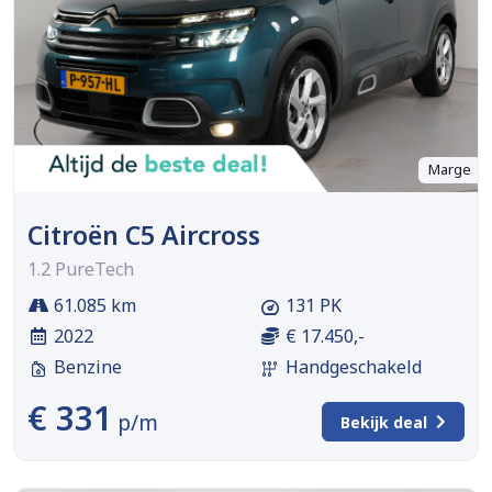
Marge
Citroën C5 Aircross
1.2 PureTech
61.085 km
131 PK
2022
€ 17.450,-
Benzine
Handgeschakeld
€ 331
p/m
Bekijk deal