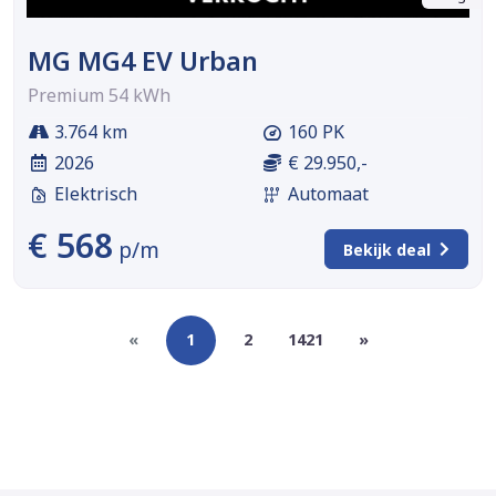
MG MG4 EV Urban
Premium 54 kWh
3.764 km
160 PK
2026
€ 29.950,-
Elektrisch
Automaat
€ 568
p/m
Bekijk deal
«
1
2
1421
»