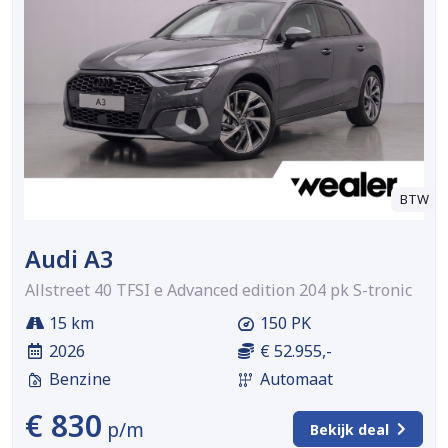
BTW
Audi A3
Allstreet 40 TFSI e Advanced edition 204 pk S-tronic
15 km
150 PK
2026
€ 52.955,-
Benzine
Automaat
€ 830
p/m
Bekijk deal