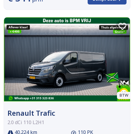
BTW
Renault Trafic
2.0 dCi 110 L2H1
40.224 km
110 PK