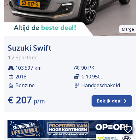
Marge
Suzuki Swift
1.2 Sportline
103.597 km
90 PK
2018
€ 10.950,-
Benzine
Handgeschakeld
€ 207
p/m
Bekijk deal