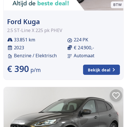
BTW
Ford Kuga
2.5 ST-Line X 225 pk PHEV
33.851 km
224 PK
2023
€ 24.900,-
Benzine / Elektrisch
Automaat
€ 390
p/m
Bekijk deal