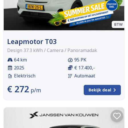
BTW
Leapmotor T03
Design 37.3 kWh / Camera / Panoramadak
64 km
95 PK
2025
€ 17.400,-
Elektrisch
Automaat
€ 272
p/m
Bekijk deal