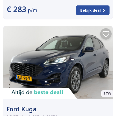
€ 283
p/m
Bekijk deal
BTW
Ford Kuga