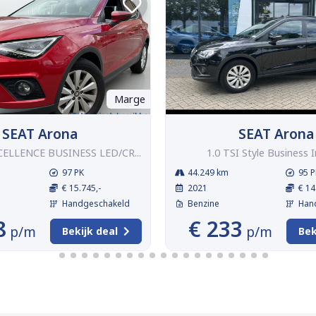
Marge
SEAT Arona
SEAT Arona
CELLENCE BUSINESS LED/CR...
1.0 TSI Style Business 
97 PK
44.249 km
95 P
€ 15.745,-
2021
€ 14
Handgeschakeld
Benzine
Han
8
€ 233
p/m
p/m
Bekijk deal
Bek