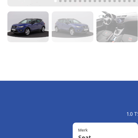
1.0 
Merk
Seat