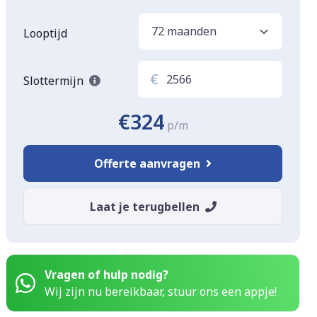
Looptijd
€
Slottermijn
€324
p/m
Offerte aanvragen
Laat je terugbellen
Vragen of hulp nodig?
Wij zijn nu bereikbaar, stuur ons een appje!