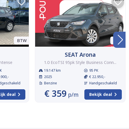
BTW
BTW
SEAT Arona
Intense
1.0 EcoTSI 95pk Style Business Conn...
K
19.147 km
95 PK
.900,-
2025
€ 22.950,-
dgeschakeld
Benzine
Handgeschakeld
€ 359
p/m
ijk deal
Bekijk deal