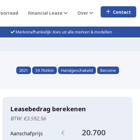
Contact
Voorraad
Financial Lease
Over
Merkonafhankelijk: Kies uit alle merken & modellen
2021
39.764 km
Handgeschakeld
Benzine
Leasebedrag berekenen
BTW: €3.592,56
20.700
€
Aanschafprijs