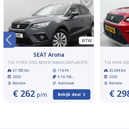
BTW
SEAT Arona
TSI 115PK DSG MOVE! NAVI/CARPLAY/PD...
TSI 95PK EX
67.785 km
116 PK
25.094 km
2020
€ 16.745,-
2020
Benzine
Automaat
Benzine
€ 262
€ 29
p/m
Bekijk deal