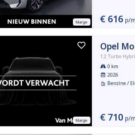
€ 616
p/
Marge
Opel Mo
1.2 Turbo Hybr
0 km
2026
Benzine / El
€ 710
p/
Marge