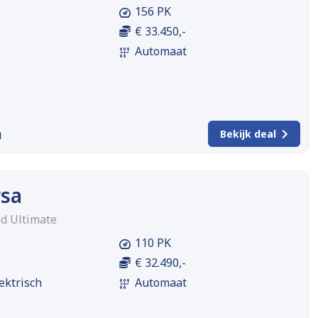
156 PK
€ 33.450,-
Automaat
m
Bekijk deal
rsa
id Ultimate
110 PK
€ 32.490,-
ektrisch
Automaat