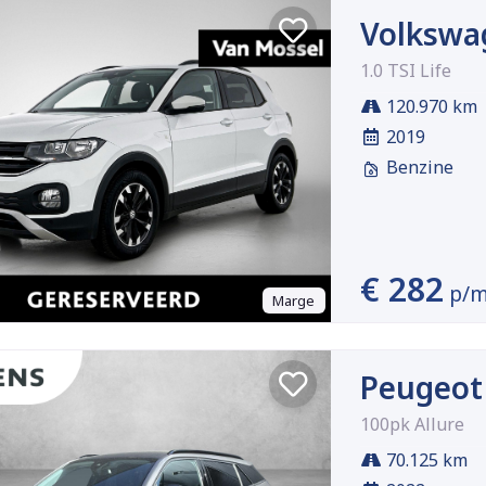
Volkswa
1.0 TSI Life
120.970 km
2019
Benzine
€ 282
p/
Marge
Peugeot
100pk Allure
70.125 km