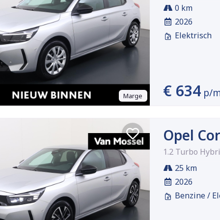
0 km
2026
Elektrisch
€ 634
p/
Marge
Opel Co
1.2 Turbo Hybr
25 km
2026
Benzine / El