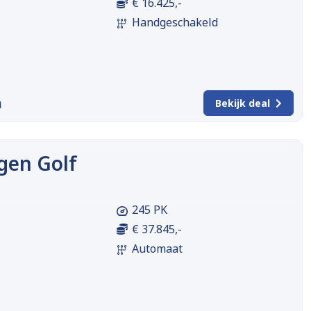
€ 16.425,-
Handgeschakeld
m
Bekijk deal
gen Golf
245 PK
€ 37.845,-
Automaat