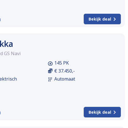
m
Bekijk deal
kka
id GS Navi
145 PK
€ 37.450,-
ektrisch
Automaat
m
Bekijk deal