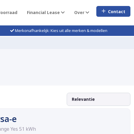
Contact
Voorraad
Financial Lease
Over
Merkonafhankelijk: Kies uit alle merken & modellen
sa-e
Range Yes 51 kWh