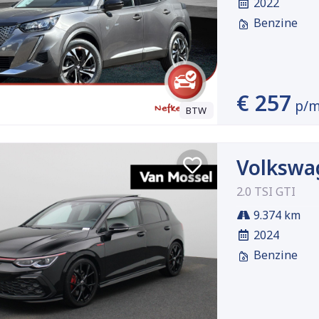
2022
Benzine
€ 257
p/
BTW
Volkswa
2.0 TSI GTI
9.374 km
2024
Benzine