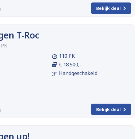
m
Bekijk deal
gen T-Roc
0 PK
110 PK
€ 18.900,-
Handgeschakeld
m
Bekijk deal
gen up!