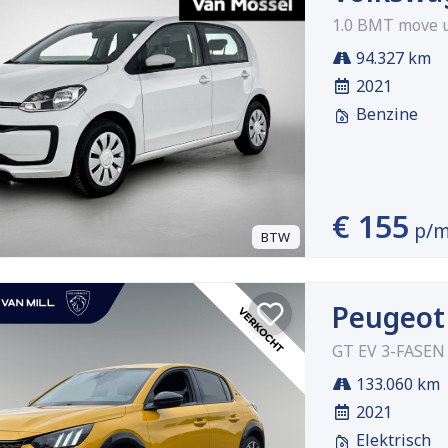
1.0 BMT move u
94.327 km
2021
Benzine
€ 155
p/
BTW
Peugeot
GT EV 3-FASEN
133.060 km
2021
Elektrisch