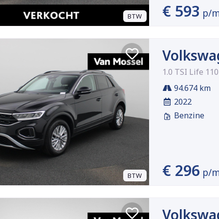
€ 593
p/
BTW
Volkswa
1.0 TSI Life 11
94.674 km
2022
Benzine
€ 296
p/
BTW
Volkswa