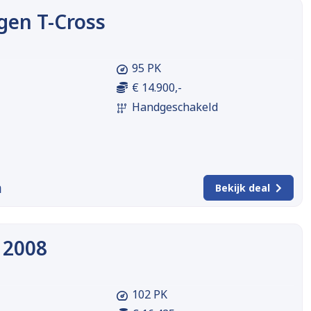
gen T-Cross
95 PK
€ 14.900,-
Handgeschakeld
m
Bekijk deal
 2008
102 PK