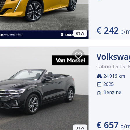
€ 242
p/
BTW
Volkswa
Cabrio 1.5 TSI 
24.916 km
2025
Benzine
€ 657
p/
BTW