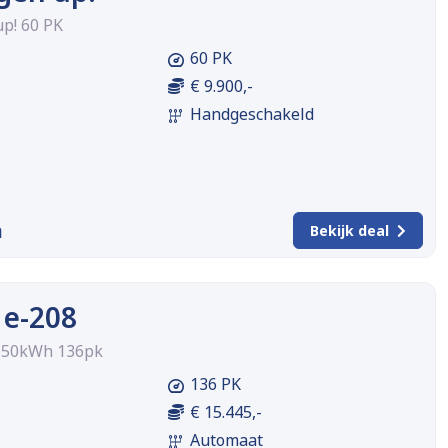
p! 60 PK
60 PK
€ 9.900,-
Handgeschakeld
m
Bekijk deal
 e-208
 50kWh 136pk
136 PK
€ 15.445,-
Automaat