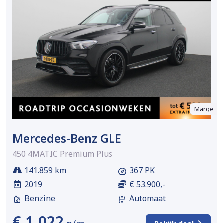
Marge
Mercedes-Benz GLE
450 4MATIC Premium Plus
141.859 km
367 PK
2019
€ 53.900,-
Benzine
Automaat
€ 1.022