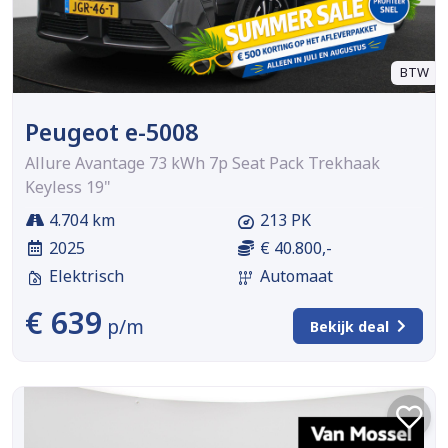
BTW
Peugeot e-5008
Allure Avantage 73 kWh 7p Seat Pack Trekhaak
Keyless 19"
4.704 km
213 PK
2025
€ 40.800,-
Elektrisch
Automaat
€ 639
p/m
Bekijk deal