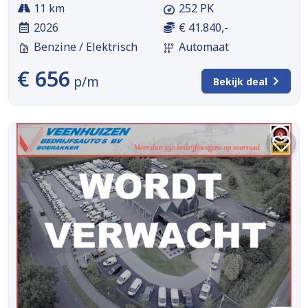
11 km
252 PK
2026
€ 41.840,-
Benzine / Elektrisch
Automaat
€ 656
p/m
Bekijk deal