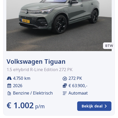
BTW
Volkswagen Tiguan
1.5 eHybrid R-Line Edition 272 PK
4.750 km
272 PK
2026
€ 63.900,-
Benzine / Elektrisch
Automaat
€ 1.002
p/m
Bekijk deal