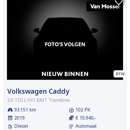
BTW
Volkswagen Caddy
2.0 TDI L1H1 BMT Trendline
93.151 km
102 PK
2019
€ 15.940,-
Diesel
Automaat