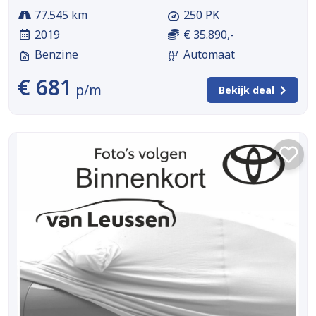
77.545 km
250 PK
2019
€ 35.890,-
Benzine
Automaat
€ 681
p/m
Bekijk deal