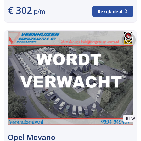
€ 302
p/m
Bekijk deal
BTW
Opel Movano