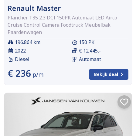
Renault Master
Plancher T35 2.3 DCI 150PK Automaat LED Airco
Cruise Control Camera Foodtruck Meubelbak
Paardenwagen
196.864 km
150 PK
2022
€ 12.445,-
Diesel
Automaat
€ 236
p/m
Bekijk deal