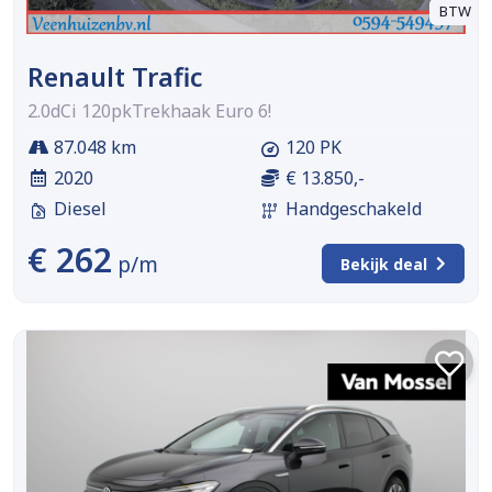
BTW
Renault Trafic
2.0dCi 120pkTrekhaak Euro 6!
87.048 km
120 PK
2020
€ 13.850,-
Diesel
Handgeschakeld
€ 262
p/m
Bekijk deal