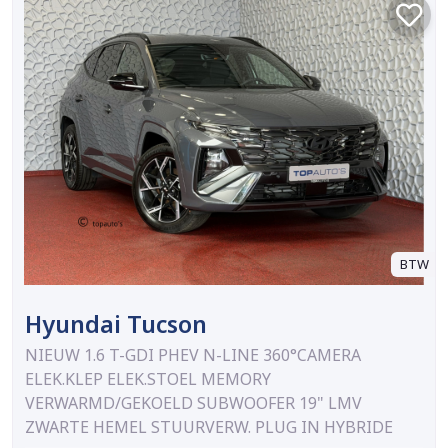
BTW
Hyundai Tucson
NIEUW 1.6 T-GDI PHEV N-LINE 360°CAMERA
ELEK.KLEP ELEK.STOEL MEMORY
VERWARMD/GEKOELD SUBWOOFER 19" LMV
ZWARTE HEMEL STUURVERW. PLUG IN HYBRIDE