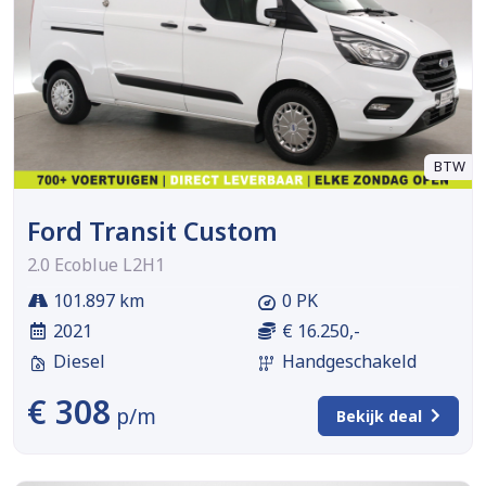
BTW
Ford Transit Custom
2.0 Ecoblue L2H1
101.897 km
0 PK
2021
€ 16.250,-
Diesel
Handgeschakeld
€ 308
p/m
Bekijk deal