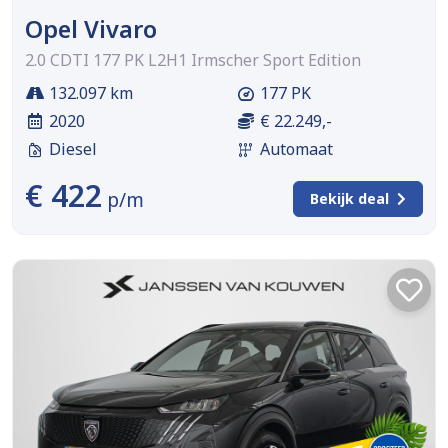
Opel Vivaro
2.0 CDTI 177 PK L2H1 Irmscher Sport Edition
132.097 km
177 PK
2020
€ 22.249,-
Diesel
Automaat
€ 422
p/m
Bekijk deal