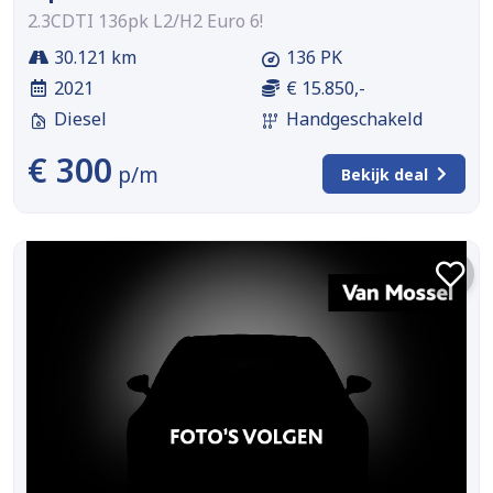
2.3CDTI 136pk L2/H2 Euro 6!
30.121 km
136 PK
2021
€ 15.850,-
Diesel
Handgeschakeld
€ 300
p/m
Bekijk deal