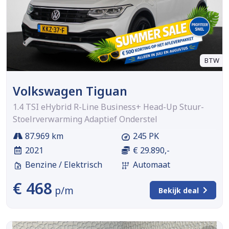
BTW
Volkswagen Tiguan
1.4 TSI eHybrid R-Line Business+ Head-Up Stuur-
Stoelrverwarming Adaptief Onderstel
87.969 km
245 PK
2021
€ 29.890,-
Benzine / Elektrisch
Automaat
€ 468
p/m
Bekijk deal