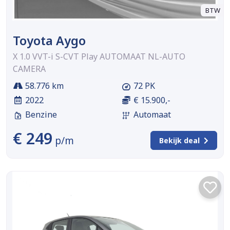
BTW
Toyota Aygo
X 1.0 VVT-i S-CVT Play AUTOMAAT NL-AUTO
CAMERA
58.776 km
72 PK
2022
€ 15.900,-
Benzine
Automaat
€ 249
p/m
Bekijk deal