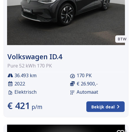
BTW
Volkswagen ID.4
Pure 52 kWh 170 PK
36.493 km
170 PK
2022
€ 26.900,-
Elektrisch
Automaat
€ 421
p/m
Bekijk deal