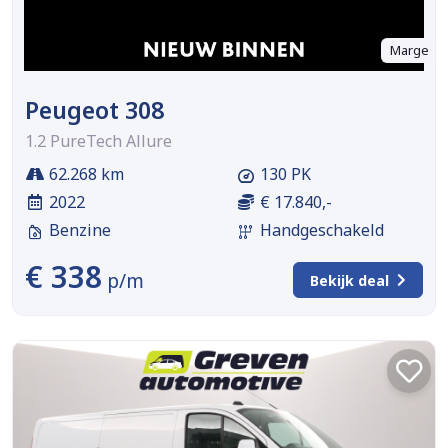
Marge
Peugeot 308
1.2 PureTech Allure
62.268 km
130 PK
2022
€ 17.840,-
Benzine
Handgeschakeld
€ 338
p/m
Bekijk deal