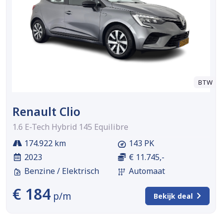
BTW
Renault Clio
1.6 E-Tech Hybrid 145 Equilibre
174.922 km
143 PK
2023
€ 11.745,-
Benzine / Elektrisch
Automaat
€ 184
p/m
Bekijk deal