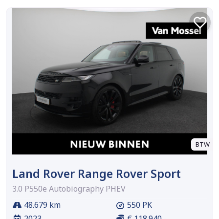
BTW
Land Rover Range Rover Sport
3.0 P550e Autobiography PHEV
48.679 km
550 PK
2023
€ 118.940,-