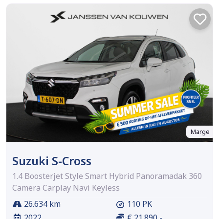
Marge
Suzuki S-Cross
1.4 Boosterjet Style Smart Hybrid Panoramadak 360
Camera Carplay Navi Keyless
26.634 km
110 PK
2022
€ 21.890,-