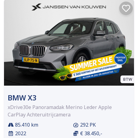
BTW
BMW X3
xDrive30e Panoramadak Merino Leder Apple
CarPlay Achteruitrijcamera
85.410 km
292 PK
2022
€ 38.450,-