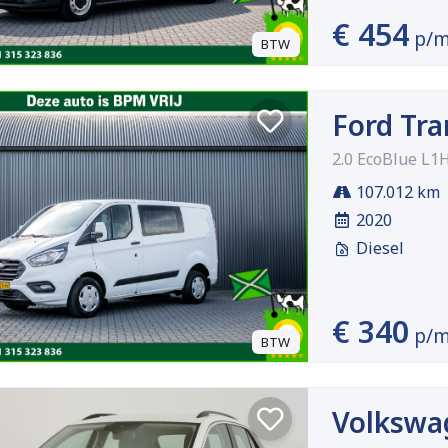
€ 454
p/
BTW
Ford Tra
2.0 EcoBlue L1
107.012 km
2020
Diesel
€ 340
p/
BTW
Volkswa