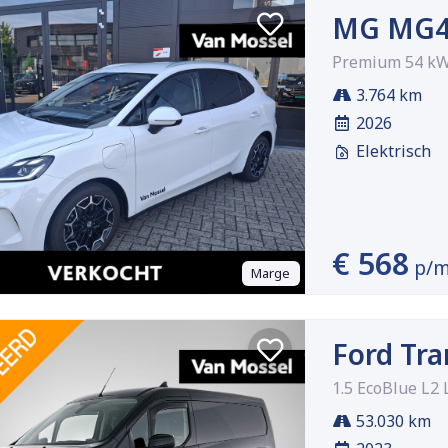
MG MG4
Premium 54 k
3.764 km
2026
Elektrisch
€ 568
p/
Marge
Ford Tra
1.5 EcoBlue L2 
53.030 km