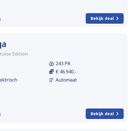
m
Bekijk deal
ga
ruise Edition
243 PK
€ 46.940,-
ektrisch
Automaat
m
Bekijk deal