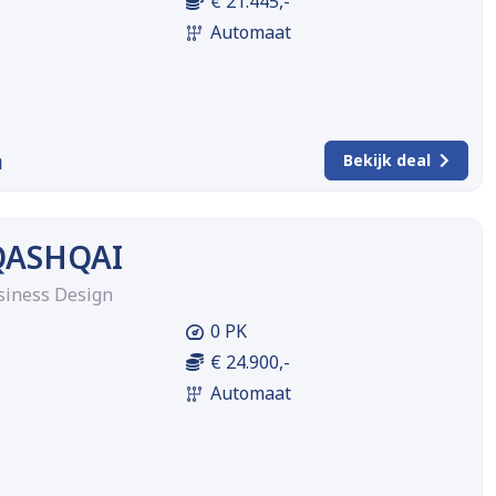
€ 21.445,-
Automaat
m
Bekijk deal
QASHQAI
siness Design
0 PK
€ 24.900,-
Automaat