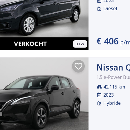
2023
Diesel
€ 406
p/
BTW
Nissan 
1.5 e-Power Bu
42.115 km
2023
Hybride