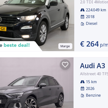
2.0 TDI 4Motio
224.049 km
2018
Diesel
€ 264
p/
Marge
Audi A3
Allstreet 40 TF
15 km
2026
Benzine