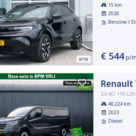
15 km
2026
Benzine / El
€ 544
p/
BTW
Renault 
2.0 dCi 110 L2H
40.224 km
2023
Diesel