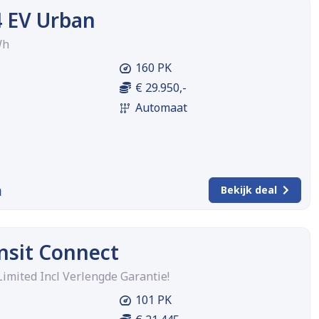
 EV Urban
Wh
160 PK
€ 29.950,-
Automaat
m
Bekijk deal
nsit Connect
Limited Incl Verlengde Garantie!
101 PK