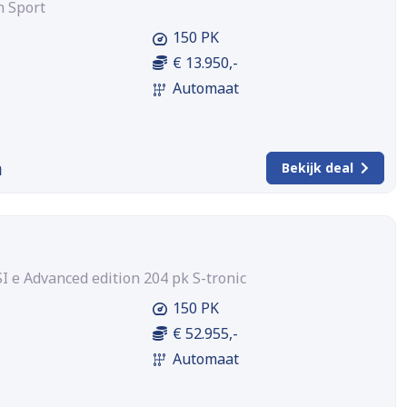
n Sport
150 PK
€ 13.950,-
Automaat
m
Bekijk deal
SI e Advanced edition 204 pk S-tronic
150 PK
€ 52.955,-
Automaat