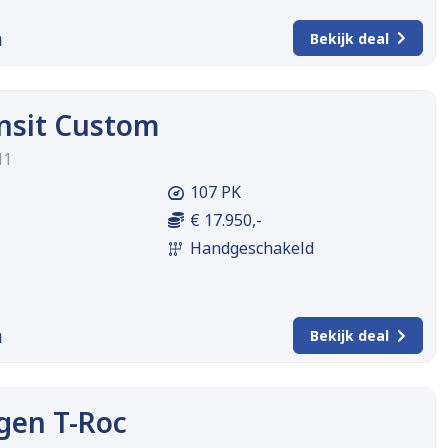
m
Bekijk deal
nsit Custom
H1
107 PK
€ 17.950,-
Handgeschakeld
m
Bekijk deal
gen T-Roc