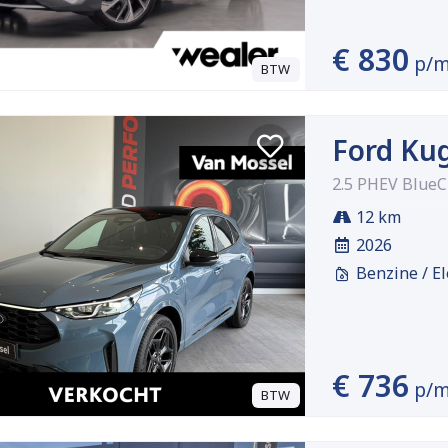
€ 830
p/
BTW
Ford Ku
2.5 PHEV BlueC
12 km
2026
Benzine / El
€ 736
p/
BTW