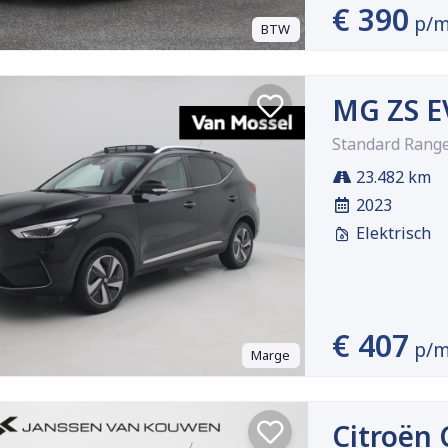
€ 390
p/
BTW
MG ZS E
Standard Rang
23.482 km
2023
Elektrisch
€ 407
p/
Marge
Citroën 