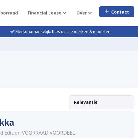
Contact
Voorraad
Financial Lease
Over
Merkonafhankelijk: Kies uit alle merken & modellen
kka
rid Edition VOORRAAD VOORDEEL