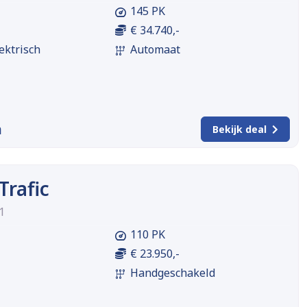
145 PK
€ 34.740,-
ektrisch
Automaat
m
Bekijk deal
Trafic
1
110 PK
€ 23.950,-
Handgeschakeld