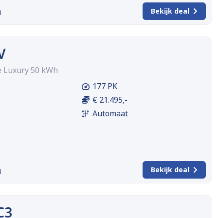
m
Bekijk deal
V
e Luxury 50 kWh
177 PK
€ 21.495,-
Automaat
m
Bekijk deal
C3