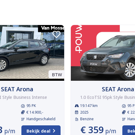
BTW
SEAT Arona
SEAT Arona
I Style Business Intense
1.0 EcoTSI 95pk Style Busin
95 PK
19.147 km
95 P
€ 14.900,-
2025
€ 22
Handgeschakeld
Benzine
Han
3
€ 359
p/m
p/m
Bekijk deal
Bek