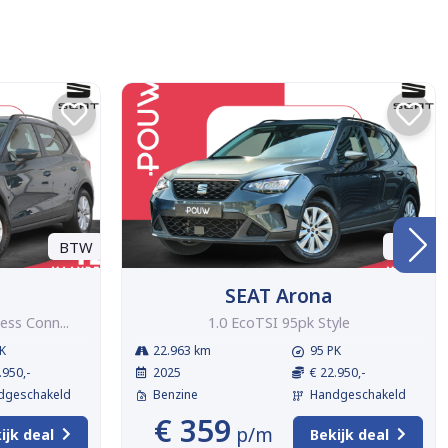
BTW
BTW
SEAT Arona
ess Conn...
1.0 EcoTSI 95pk Style
K
22.963 km
95 PK
.950,-
2025
€ 22.950,-
dgeschakeld
Benzine
Handgeschakeld
€ 359
p/m
ijk deal
Bekijk deal