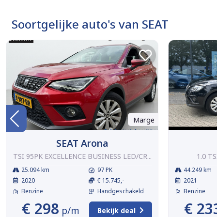
Soortgelijke auto's van SEAT
Marge
SEAT Arona
TSI 95PK EXCELLENCE BUSINESS LED/CR...
1.0 TS
25.094 km
97 PK
44.249 km
2020
€ 15.745,-
2021
Benzine
Handgeschakeld
Benzine
€ 298
€ 23
p/m
Bekijk deal