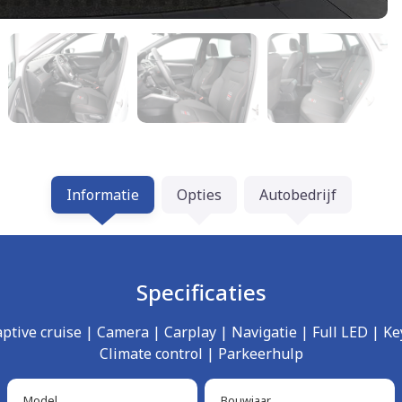
Informatie
Opties
Autobedrijf
Specificaties
aptive cruise | Camera | Carplay | Navigatie | Full LED | Key
Climate control | Parkeerhulp
Model
Bouwjaar