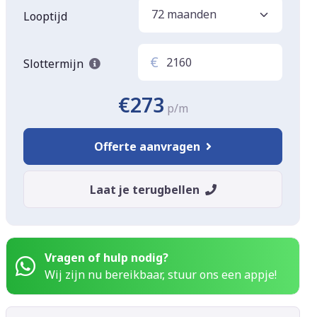
Looptijd
€
Slottermijn
€273
p/m
Offerte aanvragen
Laat je terugbellen
Vragen of hulp nodig?
Wij zijn nu bereikbaar, stuur ons een appje!