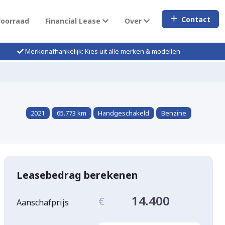
Contact
Voorraad
Financial Lease
Over
Merkonafhankelijk: Kies uit alle merken & modellen
2021
65.773 km
Handgeschakeld
Benzine
Leasebedrag berekenen
14.400
€
Aanschafprijs