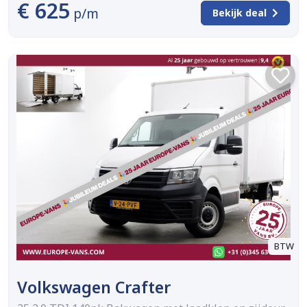
€ 625
p/m
Bekijk deal
BTW
Volkswagen Crafter