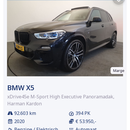
Marge
BMW X5
xDrive45e M-Sport High Executive Panoramadak,
Harman Kardon
92.603 km
394 PK
2020
€ 53.950,-
Benzine / Elektrisch
Automaat