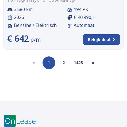
1.6 Plug-in Hybrid 195 Allure 7p
3.580 km
194 PK
2026
€ 40.990,-
Benzine / Elektrisch
Automaat
€ 642
p/m
Bekijk deal
«
1
2
1423
»