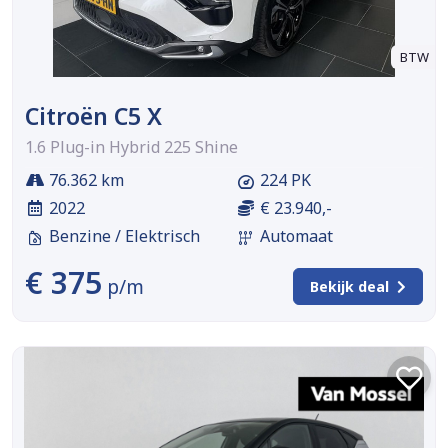
BTW
Citroën C5 X
1.6 Plug-in Hybrid 225 Shine
76.362 km
224 PK
2022
€ 23.940,-
Benzine / Elektrisch
Automaat
€ 375
p/m
Bekijk deal