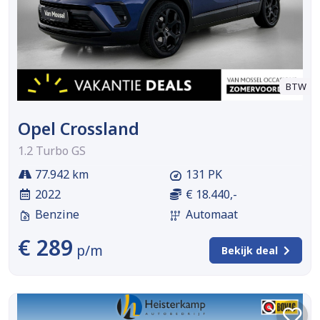
BTW
Opel Crossland
1.2 Turbo GS
77.942 km
131 PK
2022
€ 18.440,-
Benzine
Automaat
€ 289
p/m
Bekijk deal