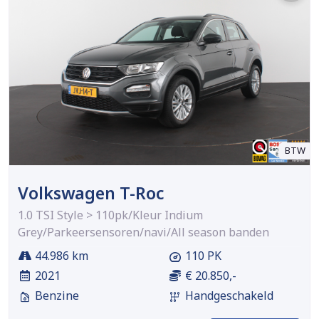
BTW
Volkswagen T-Roc
1.0 TSI Style > 110pk/Kleur Indium
Grey/Parkeersensoren/navi/All season banden
44.986 km
110 PK
2021
€ 20.850,-
Benzine
Handgeschakeld