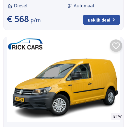
Diesel
Automaat
€ 568
p/m
Bekijk deal
BTW