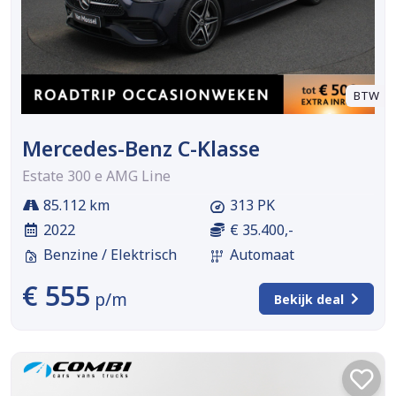
BTW
Mercedes-Benz C-Klasse
Estate 300 e AMG Line
85.112 km
313 PK
2022
€ 35.400,-
Benzine / Elektrisch
Automaat
€ 555
p/m
Bekijk deal