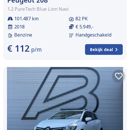
Peugeot 208
1.2 PureTech Blue Lion Navi
101.487 km
82 PK
2018
€ 5.949,-
Benzine
Handgeschakeld
€ 112
p/m
Bekijk deal