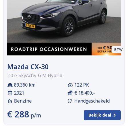
BTW
Mazda CX-30
2.0 e-SkyActiv-G M Hybrid
89.360 km
122 PK
2021
€ 18.400,-
Benzine
Handgeschakeld
€ 288
p/m
Bekijk deal