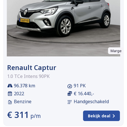
Marge
Renault Captur
1.0 TCe Intens 90PK
96.378 km
91 PK
2022
€ 16.440,-
Benzine
Handgeschakeld
€ 311
p/m
Bekijk deal