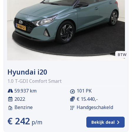
BTW
Hyundai i20
1.0 T-GDI Comfort Smart
59.937 km
101 PK
2022
€ 15.440,-
Benzine
Handgeschakeld
€ 242
p/m
Bekijk deal