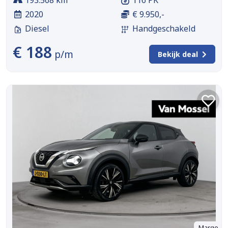
193.568 km
116 PK
2020
€ 9.950,-
Diesel
Handgeschakeld
€ 188
p/m
Bekijk deal
Marge