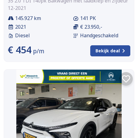
35 2.0 TDI 140pk Bakwagen met laadklep en zijdeur
12-2021
145.927 km
141 PK
2021
€ 23.950,-
Diesel
Handgeschakeld
€ 454
p/m
Bekijk deal