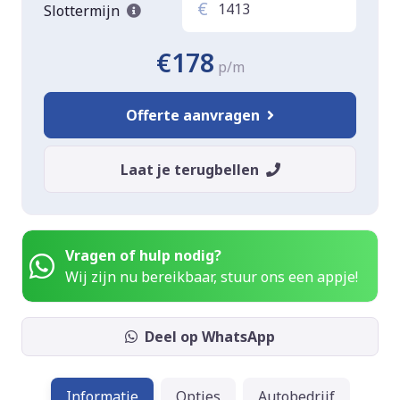
€
Slottermijn
€178
p/m
Offerte aanvragen
Laat je terugbellen
Vragen of hulp nodig?
Wij zijn nu bereikbaar, stuur ons een appje!
Deel op WhatsApp
Informatie
Opties
Autobedrijf