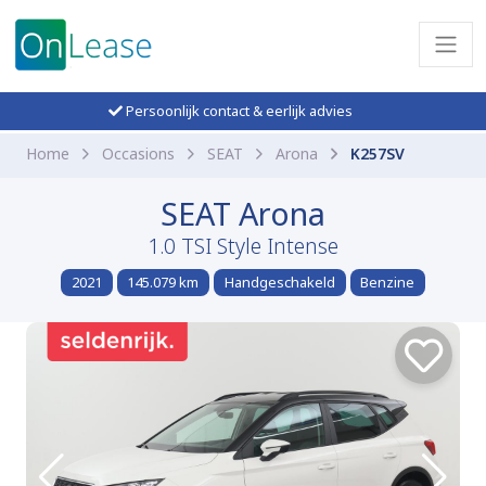
Persoonlijk contact & eerlijk advies
Home
Occasions
SEAT
Arona
K257SV
SEAT Arona
1.0 TSI Style Intense
2021
145.079 km
Handgeschakeld
Benzine